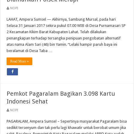
NOPI
LAHAT, Ampera Sumsel — Akhirnya, Sambung Mursal, pada hari
Selasa 31 Januari 2017 sekira pukul 07.00 WIB di Desa Purnamasari SP
2 Kecamatan Kikim Barat Kabupaten Lahat. Telah dilakukan
penangkapan terhadap tersangka penipuan pengobatan alternatif
atas nama Alam Sari (46) bin Yamin. “Lelaki hampir paruh baya ini
beralamat di Desa Taba …
Read More »
Pemkot Pagaralam Bagikan 3.098 Kartu
Indonesi Sehat
NOPI
PAGARALAM, Ampera Sumsel – Sepertinya masyarakat Pagaralam bisa
sedikit tersenyum dan tak perlu lagi khawatir untuk berobat umum jika
sakit. Pasalnya, Pemerintah Kota Pagaralam melalui APBD Kota sudah