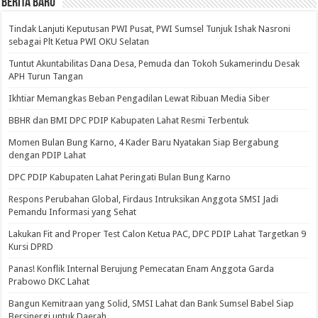
BERITA BARU
Tindak Lanjuti Keputusan PWI Pusat, PWI Sumsel Tunjuk Ishak Nasroni
sebagai Plt Ketua PWI OKU Selatan
Tuntut Akuntabilitas Dana Desa, Pemuda dan Tokoh Sukamerindu Desak
APH Turun Tangan
Ikhtiar Memangkas Beban Pengadilan Lewat Ribuan Media Siber
BBHR dan BMI DPC PDIP Kabupaten Lahat Resmi Terbentuk
Momen Bulan Bung Karno, 4 Kader Baru Nyatakan Siap Bergabung
dengan PDIP Lahat
DPC PDIP Kabupaten Lahat Peringati Bulan Bung Karno
Respons Perubahan Global, Firdaus Intruksikan Anggota SMSI Jadi
Pemandu Informasi yang Sehat
Lakukan Fit and Proper Test Calon Ketua PAC, DPC PDIP Lahat Targetkan 9
Kursi DPRD
Panas! Konflik Internal Berujung Pemecatan Enam Anggota Garda
Prabowo DKC Lahat
Bangun Kemitraan yang Solid, SMSI Lahat dan Bank Sumsel Babel Siap
Bersinergi untuk Daerah