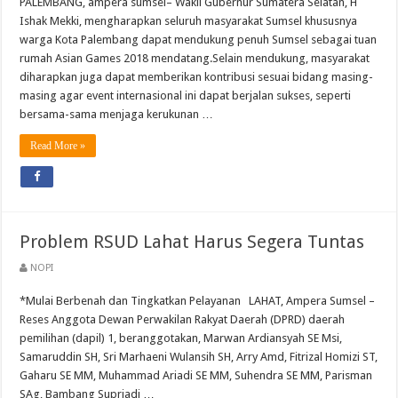
PALEMBANG, ampera sumsel– Wakil Gubernur Sumatera Selatan, H
Ishak Mekki, mengharapkan seluruh masyarakat Sumsel khususnya
warga Kota Palembang dapat mendukung penuh Sumsel sebagai tuan
rumah Asian Games 2018 mendatang.Selain mendukung, masyarakat
diharapkan juga dapat memberikan kontribusi sesuai bidang masing-
masing agar event internasional ini dapat berjalan sukses, seperti
bersama-sama menjaga kerukunan …
Read More »
Problem RSUD Lahat Harus Segera Tuntas
NOPI
*Mulai Berbenah dan Tingkatkan Pelayanan LAHAT, Ampera Sumsel –
Reses Anggota Dewan Perwakilan Rakyat Daerah (DPRD) daerah
pemilihan (dapil) 1, beranggotakan, Marwan Ardiansyah SE Msi,
Samaruddin SH, Sri Marhaeni Wulansih SH, Arry Amd, Fitrizal Homizi ST,
Gaharu SE MM, Muhammad Ariadi SE MM, Suhendra SE MM, Parisman
SAg, Bambang Supriadi …