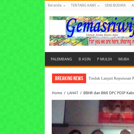
Beranda
TENTANG KAMI
SENI BUDAYA
A
PALEMBANG
B ASIN
P MULIH
MUBA
Breaking News
Tuntut Akuntabilitas Dana
Home
/
LAHAT
/
BBHR dan BMI DPC PDIP Kabu