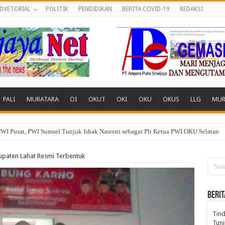
DVETORIAL
POLITIK
PENDIDIKAN
BERITA COVID-19
REDAKSI
PALI
MURATARA
OI
OKUT
OKI
OKU
OKUS
LLG
MUR
 Desa, Pemuda dan Tokoh Sukamerindu Desak APH Turun Tangan
paten Lahat Resmi Terbentuk
BERIT
Tind
Tunj