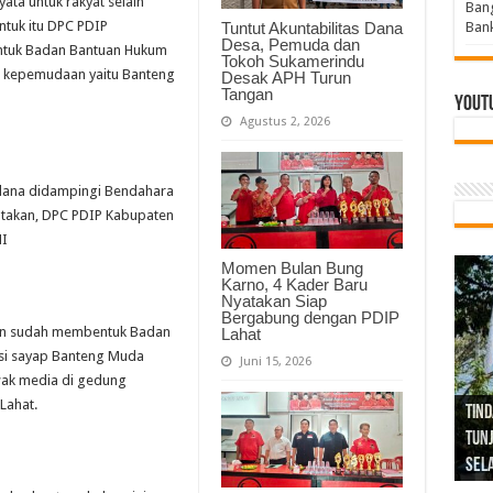
ata untuk rakyat selain
Bang
ntuk itu DPC PDIP
Tuntut Akuntabilitas Dana
Bank
Desa, Pemuda dan
ntuk Badan Bantuan Hukum
Tokoh Sukamerindu
ng kepemudaan yaitu Banteng
Desak APH Turun
Tangan
Yout
Agustus 2, 2026
ulana didampingi Bendahara
yatakan, DPC PDIP Kabupaten
MI
Momen Bulan Bung
Karno, 4 Kader Baru
Nyatakan Siap
Bergabung dengan PDIP
ten sudah membentuk Badan
Lahat
si sayap Banteng Muda
Juni 15, 2026
wak media di gedung
Lahat.
Tind
Bang
PGRI
Tunj
Tunt
Ikh
BBHR
Mom
DPC 
Resp
Laku
Pana
Bank
ABPE
Wabu
Tega
ABPE
Duga
Sel
Tok
Ribu
Ter
Siap
Kar
Angg
DPC 
Ena
Dae
Bers
Sum
Gur
Bert
jug