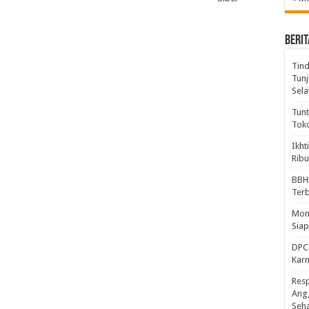
BERIT
Tind
Tunj
Sela
Tunt
Tok
Ikht
Ribu
BBH
Ter
Mome
Sia
DPC 
Kar
Resp
Ang
Seh