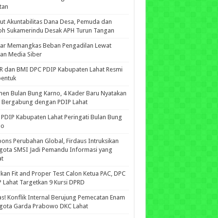
tan
ut Akuntabilitas Dana Desa, Pemuda dan
oh Sukamerindu Desak APH Turun Tangan
iar Memangkas Beban Pengadilan Lewat
an Media Siber
R dan BMI DPC PDIP Kabupaten Lahat Resmi
bentuk
n Bulan Bung Karno, 4 Kader Baru Nyatakan
p Bergabung dengan PDIP Lahat
PDIP Kabupaten Lahat Peringati Bulan Bung
no
ons Perubahan Global, Firdaus Intruksikan
gota SMSI Jadi Pemandu Informasi yang
at
kan Fit and Proper Test Calon Ketua PAC, DPC
 Lahat Targetkan 9 Kursi DPRD
s! Konflik Internal Berujung Pemecatan Enam
gota Garda Prabowo DKC Lahat