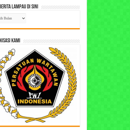
Berita Lampau di Sini
ta
pau
ISASI KAMI