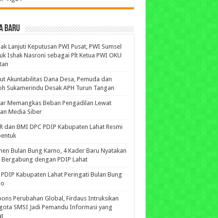
A BARU
ak Lanjuti Keputusan PWI Pusat, PWI Sumsel
uk Ishak Nasroni sebagai Plt Ketua PWI OKU
tan
ut Akuntabilitas Dana Desa, Pemuda dan
oh Sukamerindu Desak APH Turun Tangan
iar Memangkas Beban Pengadilan Lewat
an Media Siber
R dan BMI DPC PDIP Kabupaten Lahat Resmi
bentuk
n Bulan Bung Karno, 4 Kader Baru Nyatakan
p Bergabung dengan PDIP Lahat
PDIP Kabupaten Lahat Peringati Bulan Bung
no
ons Perubahan Global, Firdaus Intruksikan
gota SMSI Jadi Pemandu Informasi yang
at