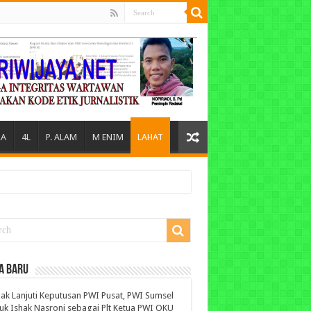
A
4L
P. ALAM
M ENIM
LAHAT
A BARU
ak Lanjuti Keputusan PWI Pusat, PWI Sumsel
uk Ishak Nasroni sebagai Plt Ketua PWI OKU