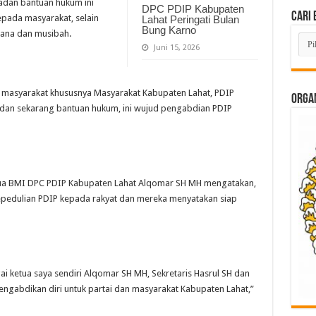
dan bantuan hukum ini
DPC PDIP Kabupaten
Cari 
epada masyarakat, selain
Lahat Peringati Bulan
Bung Karno
cana dan musibah.
Cari
Beri
Juni 15, 2026
Lam
di
Sini
k masyarakat khususnya Masyarakat Kabupaten Lahat, PDIP
ORGAN
dan sekarang bantuan hukum, ini wujud pengabdian PDIP
tua BMI DPC PDIP Kabupaten Lahat Alqomar SH MH mengatakan,
kepedulian PDIP kepada rakyat dan mereka menyatakan siap
 ketua saya sendiri Alqomar SH MH, Sekretaris Hasrul SH dan
ngabdikan diri untuk partai dan masyarakat Kabupaten Lahat,”