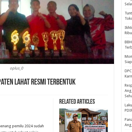
Sela
Tunt
Tok
Ikht
Ribu
BBH
Ter
Mome
Sia
oplus_0
DPC 
Kar
paten Lahat Resmi Terbentuk
Resp
Ang
Seh
Related Articles
Laku
PDIP
Pana
Ang
menang pemilu 2024 sudah