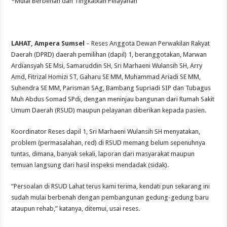
*Mulai Berbenah dan Tingkatkan Pelayanan
LAHAT, Ampera Sumsel
– Reses Anggota Dewan Perwakilan Rakyat
Daerah (DPRD) daerah pemilihan (dapil) 1, beranggotakan, Marwan
Ardiansyah SE Msi, Samaruddin SH, Sri Marhaeni Wulansih SH, Arry
Amd, Fitrizal Homizi ST, Gaharu SE MM, Muhammad Ariadi SE MM,
Suhendra SE MM, Parisman SAg, Bambang Supriadi SIP dan Tubagus
Muh Abdus Somad SPdi, dengan meninjau bangunan dari Rumah Sakit
Umum Daerah (RSUD) maupun pelayanan diberikan kepada pasien.
Koordinator Reses dapil 1, Sri Marhaeni Wulansih SH menyatakan,
problem (permasalahan, red) di RSUD memang belum sepenuhnya
tuntas, dimana, banyak sekali, laporan dari masyarakat maupun
temuan langsung dari hasil inspeksi mendadak (sidak).
“Persoalan di RSUD Lahat terus kami terima, kendati pun sekarang ini
sudah mulai berbenah dengan pembangunan gedung-gedung baru
ataupun rehab,” katanya, ditemui, usai reses.