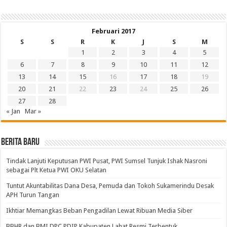
Februari 2017
S
S
R
K
J
S
M
1
2
3
4
5
6
7
8
9
10
11
12
13
14
15
16
17
18
19
20
21
22
23
24
25
26
27
28
« Jan
Mar »
BERITA BARU
Tindak Lanjuti Keputusan PWI Pusat, PWI Sumsel Tunjuk Ishak Nasroni
sebagai Plt Ketua PWI OKU Selatan
Tuntut Akuntabilitas Dana Desa, Pemuda dan Tokoh Sukamerindu Desak
APH Turun Tangan
Ikhtiar Memangkas Beban Pengadilan Lewat Ribuan Media Siber
BBHR dan BMI DPC PDIP Kabupaten Lahat Resmi Terbentuk