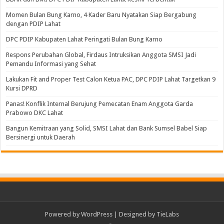
Momen Bulan Bung Karno, 4 Kader Baru Nyatakan Siap Bergabung
dengan PDIP Lahat
DPC PDIP Kabupaten Lahat Peringati Bulan Bung Karno
Respons Perubahan Global, Firdaus Intruksikan Anggota SMSI Jadi
Pemandu Informasi yang Sehat
Lakukan Fit and Proper Test Calon Ketua PAC, DPC PDIP Lahat Targetkan 9
Kursi DPRD
Panas! Konflik Internal Berujung Pemecatan Enam Anggota Garda
Prabowo DKC Lahat
Bangun Kemitraan yang Solid, SMSI Lahat dan Bank Sumsel Babel Siap
Bersinergi untuk Daerah
Powered by
WordPress
| Designed by
TieLabs