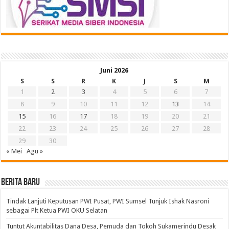
Juni 2026
S
S
R
K
J
S
M
1
2
3
4
5
6
7
8
9
10
11
12
13
14
15
16
17
18
19
20
21
22
23
24
25
26
27
28
29
30
« Mei
Agu »
BERITA BARU
Tindak Lanjuti Keputusan PWI Pusat, PWI Sumsel Tunjuk Ishak Nasroni
sebagai Plt Ketua PWI OKU Selatan
Tuntut Akuntabilitas Dana Desa, Pemuda dan Tokoh Sukamerindu Desak