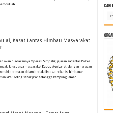
lhamdulilah …
Cari 
Cari
Beri
Lam
di
Sini
ORGAN
mulai, Kasat Lantas Himbau Masyarakat
r
akan diadakannya Operasi Simpatik, jajaran satlantas Polres
anyak, khususnya masyarakat Kabupaten Lahat, dengan harapan
uhi peraturan dalam berlalu lintas. Berikut isi himbauan
Patian kite : Ading sanak jiran tetangge kampung laman …