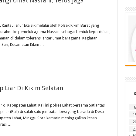
angi Umat Nasrani, Terus Jaga
Rantau isnur Eka Sik melalui oleh Polsek Kikim Barat yang
aturahmi ke pemeluk agama Nasrani sebagai bentuk keperdulian,
anan di dalam toleransi antar umat beragama. Kegiatan
a Sari, Kecamatan Kikim …
p Liar Di Kikim Selatan
S
di Kabupaten Lahat. Kali ini polres Lahat bersama Satlantas
6
p liar (Bali) di salah satu jembatan besi yang berada di Desa
1
bupaten Lahat, Minggu Sore kemarin meninggalkan kesan
2
erasi …
2
« Ja