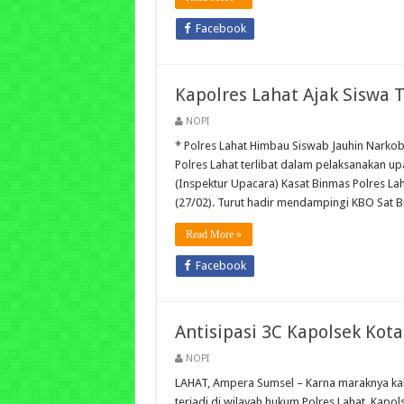
Facebook
Kapolres Lahat Ajak Siswa T
NOPI
* Polres Lahat Himbau Siswab Jauhin Nar
Polres Lahat terlibat dalam pelaksanakan up
(Inspektur Upacara) Kasat Binmas Polres La
(27/02). Turut hadir mendampingi KBO Sat 
Read More »
Facebook
Antisipasi 3C Kapolsek Kot
NOPI
LAHAT, Ampera Sumsel – Karna maraknya kaba
terjadi di wilayah hukum Polres Lahat. Kap