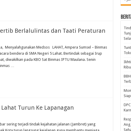
BERIT
Tind
ertib Berlalulintas dan Taati Peraturan
Tunj
Sela
koba, Menyalahgunakan Medsos LAHAT, Ampera Sumsel – Binmas
Tunt
Tok
acara bendera di SMA Negeri 5 Lahat. Bertindak sebagai Irup
hat, diwakilkan pada KBO Sat Binmas IPTU Maulana. Senin
Ikht
Binmas …
Ribu
BBH
Ter
Mome
Sia
DPC 
a Lahat Turun Ke Lapanagan
Kar
Resp
r sering terjadi tindak kejahatan jalanan (Jambret) yang
Ang
Seh
olsek Kota turun langsung kejalanan guna membantu menjaga