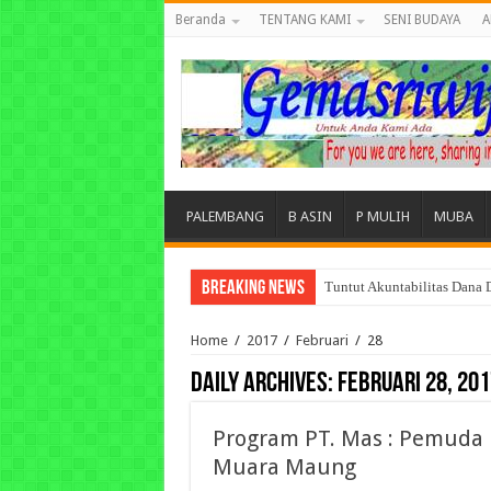
Beranda
TENTANG KAMI
SENI BUDAYA
A
PALEMBANG
B ASIN
P MULIH
MUBA
Breaking News
Tuntut Akuntabilitas Dana
Ikhtiar Memangkas Beban P
Home
/
2017
/
Februari
/
28
Daily Archives:
Februari 28, 201
Program PT. Mas : Pemuda
Muara Maung