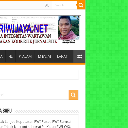
A
4L
P. ALAM
M ENIM
LAHAT
A BARU
ak Lanjuti Keputusan PWI Pusat, PWI Sumsel
uk Ishak Nasroni sebagai Plt Ketua PWI OKU