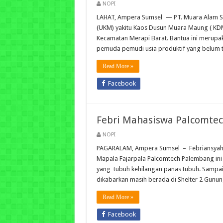
NOPI
LAHAT, Ampera Sumsel — PT. Muara Alam S
(UKM) yakitu Kaos Dusun Muara Maung ( K
Kecamatan Merapi Barat. Bantua ini merupa
pemuda pemudi usia produktif yang belum 
Read More »
Facebook
Febri Mahasiswa Palcomte
NOPI
PAGARALAM, Ampera Sumsel – Febriansyah A
Mapala Fajarpala Palcomtech Palembang ini 
yang tubuh kehilangan panas tubuh. Sampai be
dikabarkan masih berada di Shelter 2 Gun
Read More »
Facebook