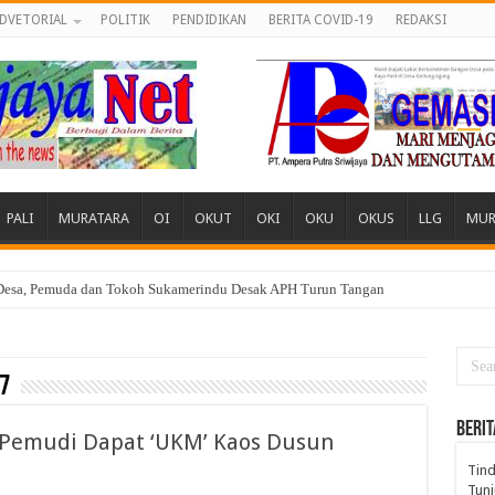
DVETORIAL
POLITIK
PENDIDIKAN
BERITA COVID-19
REDAKSI
PALI
MURATARA
OI
OKUT
OKI
OKU
OKUS
LLG
MUR
 Desa, Pemuda dan Tokoh Sukamerindu Desak APH Turun Tangan
engadilan Lewat Ribuan Media Siber
7
BERIT
 Pemudi Dapat ‘UKM’ Kaos Dusun
Tind
Tunj