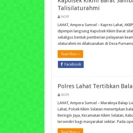
Kapolsek Kikim Barat Samb
Talisilaturahmi
NOPI
LAHAT, Ampera Sumsel – Kapres Lahat, AKBP. 
dipimpin langsung Kapolsek Kikim Barat sil
sekaligus bentuk pemberian pelayanan keam
silaturahmi ini dilaksanakan di Desa Purnam
Read More »
Facebook
Polres Lahat Tertibkan Bala
NOPI
LAHAT, Ampera Sumsel – Maraknya Balap Liar 
Lahat, Polsek Kikim Selatan menertipkan bala
Beringin Jaya, Kecamatan Kikim Selatan, Ka
tersendiri bagi masyarakat sekitar. Pada op
Read More »