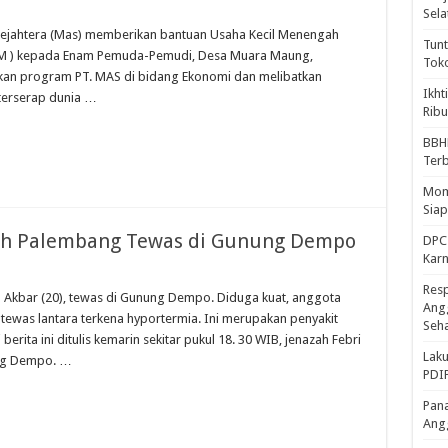
Sela
ejahtera (Mas) memberikan bantuan Usaha Kecil Menengah
Tunt
DM ) kepada Enam Pemuda-Pemudi, Desa Muara Maung,
Tok
kan program PT. MAS di bidang Ekonomi dan melibatkan
Ikht
terserap dunia …
Ribu
BBH
Ter
Mome
Sia
ch Palembang Tewas di Gunung Dempo
DPC 
Kar
Resp
kbar (20), tewas di Gunung Dempo. Diduga kuat, anggota
Ang
tewas lantara terkena hyportermia. Ini merupakan penyakit
Seh
rita ini ditulis kemarin sekitar pukul 18. 30 WIB, jenazah Febri
Laku
ung Dempo. …
PDIP
Pana
Ang