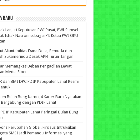
A BARU
ak Lanjuti Keputusan PWI Pusat, PWI Sumsel
uk Ishak Nasroni sebagai Plt Ketua PWI OKU
tan
ut Akuntabilitas Dana Desa, Pemuda dan
oh Sukamerindu Desak APH Turun Tangan
iar Memangkas Beban Pengadilan Lewat
an Media Siber
R dan BMI DPC PDIP Kabupaten Lahat Resmi
bentuk
n Bulan Bung Karno, 4 Kader Baru Nyatakan
p Bergabung dengan PDIP Lahat
PDIP Kabupaten Lahat Peringati Bulan Bung
no
ons Perubahan Global, Firdaus Intruksikan
gota SMSI Jadi Pemandu Informasi yang
at