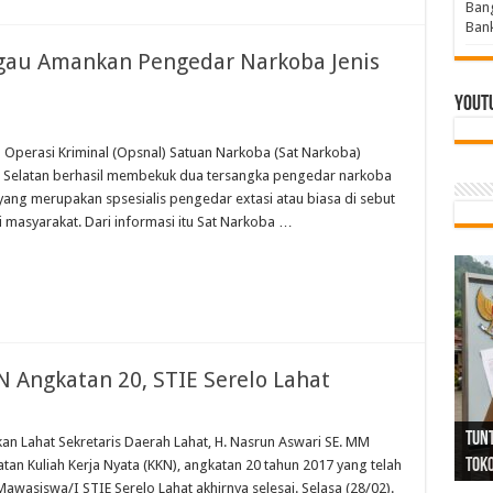
Bang
Bank
gau Amankan Pengedar Narkoba Jenis
Yout
perasi Kriminal (Opsnal) Satuan Narkoba (Sat Narkoba)
ra Selatan berhasil membekuk dua tersangka pengedar narkoba
yang merupakan spsesialis pengedar extasi atau biasa di sebut
 masyarakat. Dari informasi itu Sat Narkoba …
 Angkatan 20, STIE Serelo Lahat
Tind
Bang
PGRI
Tunj
Tunt
Ikh
BBHR
Mom
DPC 
Resp
Laku
Pana
Bank
ABPE
Wabu
Tega
ABPE
Duga
Lahat Sekretaris Daerah Lahat, H. Nasrun Aswari SE. MM
Sel
Tok
Ribu
Ter
Siap
Kar
Angg
DPC 
Ena
Dae
Bers
Sum
Gur
Bert
jug
an Kuliah Kerja Nyata (KKN), angkatan 20 tahun 2017 yang telah
wasiswa/I STIE Serelo Lahat akhirnya selesai. Selasa (28/02).