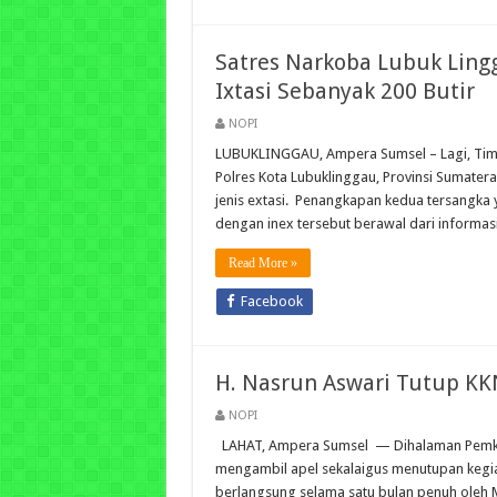
Satres Narkoba Lubuk Ling
Ixtasi Sebanyak 200 Butir
NOPI
LUBUKLINGGAU, Ampera Sumsel – Lagi, Tim O
Polres Kota Lubuklinggau, Provinsi Sumate
jenis extasi. Penangkapan kedua tersangka 
dengan inex tersebut berawal dari informasi
Read More »
Facebook
H. Nasrun Aswari Tutup KKN
NOPI
LAHAT, Ampera Sumsel — Dihalaman Pemkan 
mengambil apel sekalaigus menutupan kegiat
berlangsung selama satu bulan penuh oleh Ma