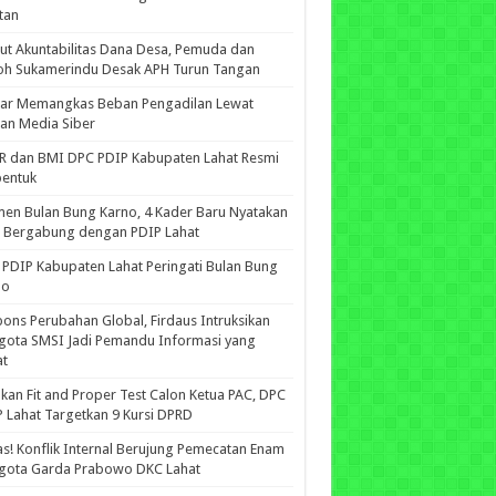
tan
ut Akuntabilitas Dana Desa, Pemuda dan
oh Sukamerindu Desak APH Turun Tangan
iar Memangkas Beban Pengadilan Lewat
an Media Siber
R dan BMI DPC PDIP Kabupaten Lahat Resmi
bentuk
n Bulan Bung Karno, 4 Kader Baru Nyatakan
p Bergabung dengan PDIP Lahat
PDIP Kabupaten Lahat Peringati Bulan Bung
no
ons Perubahan Global, Firdaus Intruksikan
gota SMSI Jadi Pemandu Informasi yang
at
kan Fit and Proper Test Calon Ketua PAC, DPC
 Lahat Targetkan 9 Kursi DPRD
s! Konflik Internal Berujung Pemecatan Enam
gota Garda Prabowo DKC Lahat