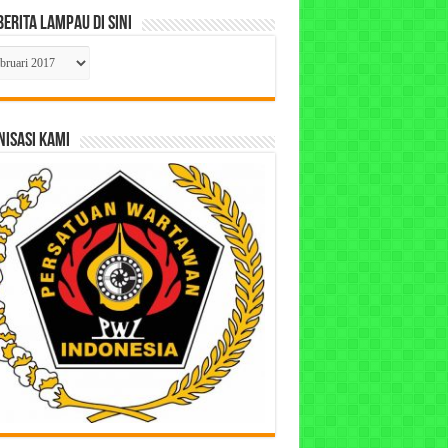
Berita Lampau di Sini
ta
pau
ISASI KAMI