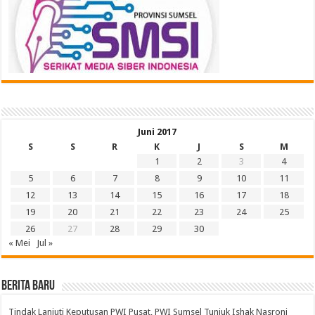
Juni 2017
S
S
R
K
J
S
M
1
2
3
4
5
6
7
8
9
10
11
12
13
14
15
16
17
18
19
20
21
22
23
24
25
26
27
28
29
30
« Mei
Jul »
BERITA BARU
Tindak Lanjuti Keputusan PWI Pusat, PWI Sumsel Tunjuk Ishak Nasroni