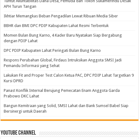
Tuntut Akuntabilitas Dana Desa, Pemuda dan Tokoh Sukamerindu Desak
APH Turun Tangan
Ikhtiar Memangkas Beban Pengadilan Lewat Ribuan Media Siber
BBHR dan BMI DPC PDIP Kabupaten Lahat Resmi Terbentuk
Momen Bulan Bung Karno, 4 Kader Baru Nyatakan Siap Bergabung
dengan PDIP Lahat
DPC PDIP Kabupaten Lahat Peringati Bulan Bung Karno
Respons Perubahan Global, Firdaus Intruksikan Anggota SMSI Jadi
Pemandu Informasi yang Sehat
Lakukan Fit and Proper Test Calon Ketua PAC, DPC PDIP Lahat Targetkan 9
Kursi DPRD
Panas! Konflik Internal Berujung Pemecatan Enam Anggota Garda
Prabowo DKC Lahat
Bangun Kemitraan yang Solid, SMSI Lahat dan Bank Sumsel Babel Siap
Bersinergi untuk Daerah
Youtube Channel