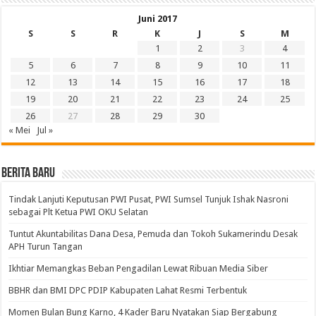
Juni 2017
S
S
R
K
J
S
M
1
2
3
4
5
6
7
8
9
10
11
12
13
14
15
16
17
18
19
20
21
22
23
24
25
26
27
28
29
30
« Mei
Jul »
BERITA BARU
Tindak Lanjuti Keputusan PWI Pusat, PWI Sumsel Tunjuk Ishak Nasroni
sebagai Plt Ketua PWI OKU Selatan
Tuntut Akuntabilitas Dana Desa, Pemuda dan Tokoh Sukamerindu Desak
APH Turun Tangan
Ikhtiar Memangkas Beban Pengadilan Lewat Ribuan Media Siber
BBHR dan BMI DPC PDIP Kabupaten Lahat Resmi Terbentuk
Momen Bulan Bung Karno, 4 Kader Baru Nyatakan Siap Bergabung