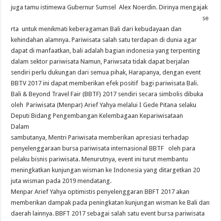
juga tamu istimewa Gubernur Sumsel Alex Noerdin. Diriny
a mengajak
se
rta untuk menikmati keberagaman Bali dari kebudayaan dan
kehindahan alamnya. Pariwisata salah satu terdapan di dunia agar
dapat di manfaatkan, bali adalah bagian indonesia yang terpenting
dalam sektor pariwisata Namun, Pariwsata tidak dapat berjalan
sendiri perlu dukungan dari semua pihak, Harapanya, dengan event
BBTV 2017 ini dapat memberikan efek positif bagi pariwisata Bali.
Bali & Beyond Travel Fair (BBTF) 2017 sendiri secara simbolis dibuka
oleh Pariwisata (Menpar) Arief Yahya melalui I Gede Pitana selaku
Deputi Bidang Pengembangan Kelembagaan Kepariwisataan
Dalam
sambutanya, Mentri Pariwisata memberikan apresiasi terhadap
penyelenggaraan bursa pariwisata internasional BBTF oleh para
pelaku bisnis pariwisata. Menurutnya, event ini turut membantu
meningkatkan kunjungan wisman ke Indonesia yang ditargetkan 20
juta wisman pada 2019 mendatang.
Menpar Arief Yahya optimistis penyelenggaran BBFT 2017 akan
memberikan dampak pada peningkatan kunjungan wisman ke Bali dan
daerah lainnya. BBFT 2017 sebagai salah satu event bursa pariwisata