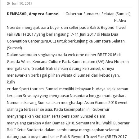
Juni 10, 2017
DENPASAR, Ampera Sumsel –
Gubernu
r Sumatera Selatan (Sumsel),
H. Alex
Noerdin mengajak para buyer dan seller pada Bali & Beyond Travel
Fair (BBTF) 2017 yang berlangsung 7-11 Juni 2017 di Nusa Dua
Convention Center (BNDCC) untuk berkunjung ke Sumatera Selatan
(Sumsel).
Dalam sambutan singkatnya pada welcome dinner BBTF 2016 di
Garuda Wisnu Kencana Culture Park. Kamis malam (8/6) Alex Noerdin
mengatakan, “Setelah Bali silahkan datang ke Sumsel, dirinya
menawarkan berba
gai pilihan wisata di Sumsel dari kebudayan,
kulin
er dan Sport tourism. Sumsel memiliki kekayaan budaya sejak zaman
kerajaan Sriwijaya yang menguasai Nusantara hingga madagaskar.
Namun sekarang Sumsel akan menghadapi Asian Games 2018 event
olahraga terbesar se asia. Pada kesempatan ini Gubernur
menyampaikan kesiapan serta persiapan Sumsel dalam
menyelenggarakan Asian Bames 2018. Sementara itu, Wakil Gubernur
Bali I Ketut Sudikerta dalam sambutanya mengucapkan selamat
datang pada buyer and seller Bali & Beyond Travel Fair (BBTF) 2017