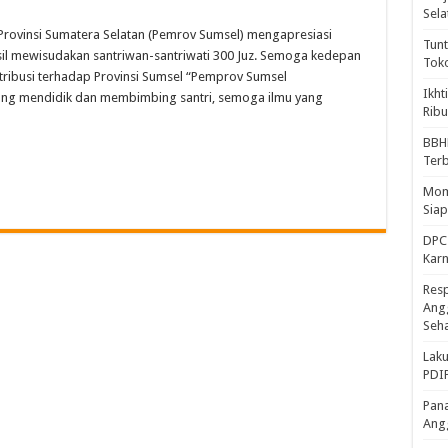
Sela
ovinsi Sumatera Selatan (Pemrov Sumsel) mengapresiasi
Tunt
sil mewisudakan santriwan-santriwati 300 Juz. Semoga kedepan
Tok
tribusi terhadap Provinsi Sumsel “Pemprov Sumsel
Ikht
ng mendidik dan membimbing santri, semoga ilmu yang
Ribu
BBH
Ter
Mome
Sia
DPC 
Kar
Resp
Ang
Seh
Laku
PDIP
Pana
Ang