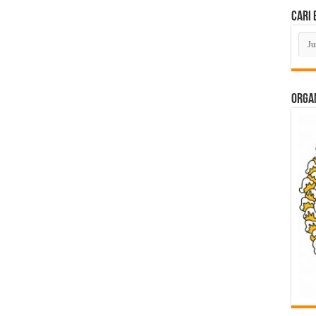
Cari 
Cari
Beri
Lam
di
Sini
ORGAN