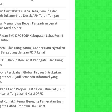
tan
ut Akuntabilitas Dana Desa, Pemuda dan
oh Sukamerindu Desak APH Turun Tangan
iar Memangkas Beban Pengadilan Lewat
an Media Siber
R dan BMI DPC PDIP Kabupaten Lahat Resmi
bentuk
n Bulan Bung Karno, 4 Kader Baru Nyatakan
p Bergabung dengan PDIP Lahat
PDIP Kabupaten Lahat Peringati Bulan Bung
no
ons Perubahan Global, Firdaus Intruksikan
gota SMSI Jadi Pemandu Informasi yang
at
kan Fit and Proper Test Calon Ketua PAC, DPC
 Lahat Targetkan 9 Kursi DPRD
s! Konflik Internal Berujung Pemecatan Enam
gota Garda Prabowo DKC Lahat