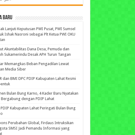
A BARU
ak Lanjuti Keputusan PWI Pusat, PWI Sumsel
uk Ishak Nasroni sebagai Plt Ketua PWI OKU
tan
ut Akuntabilitas Dana Desa, Pemuda dan
oh Sukamerindu Desak APH Turun Tangan
iar Memangkas Beban Pengadilan Lewat
an Media Siber
R dan BMI DPC PDIP Kabupaten Lahat Resmi
bentuk
n Bulan Bung Karno, 4 Kader Baru Nyatakan
p Bergabung dengan PDIP Lahat
PDIP Kabupaten Lahat Peringati Bulan Bung
no
ons Perubahan Global, Firdaus Intruksikan
gota SMSI Jadi Pemandu Informasi yang
at