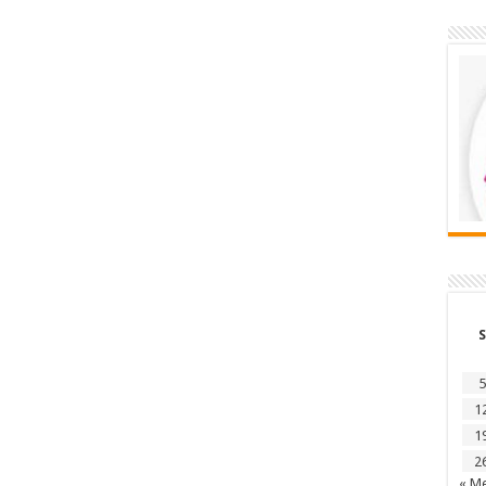
S
5
1
1
2
« Me