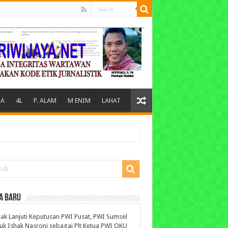
A
4L
P. ALAM
M ENIM
LAHAT
A BARU
ak Lanjuti Keputusan PWI Pusat, PWI Sumsel
uk Ishak Nasroni sebagai Plt Ketua PWI OKU