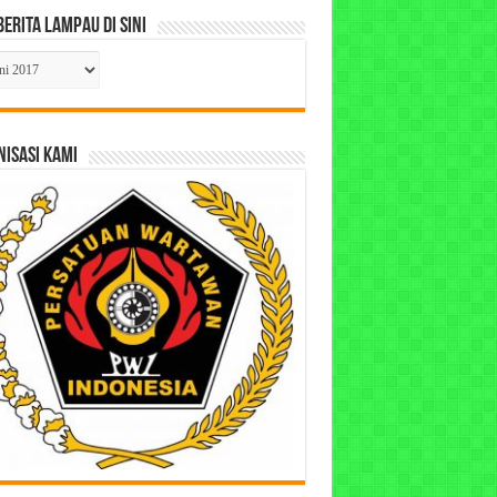
Berita Lampau di Sini
ta
pau
ISASI KAMI