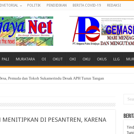
DVETORIAL
POLITIK
PENDIDIKAN
BERITA COVID-19
REDAKSI
PALI
MURATARA
OI
OKUT
OKI
OKU
OKUS
LLG
MUR
 Desa, Pemuda dan Tokoh Sukamerindu Desak APH Turun Tangan
BERIT
AH MENITIPKAN DI PESANTREN, KARENA
Tind
Tunj