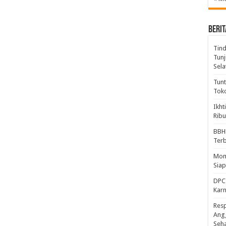
BERIT
Tind
Tunj
Sela
Tunt
Tok
Ikht
Ribu
BBH
Ter
Mome
Sia
DPC 
Kar
Resp
Ang
Seh