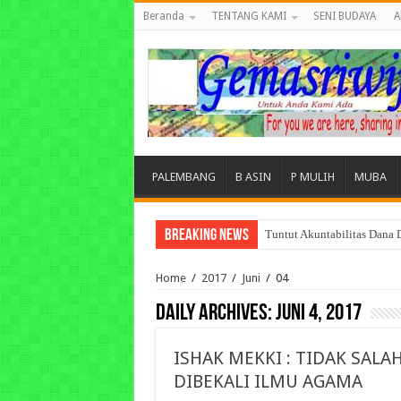
Beranda
TENTANG KAMI
SENI BUDAYA
A
PALEMBANG
B ASIN
P MULIH
MUBA
Breaking News
Tuntut Akuntabilitas Dana
Home
/
2017
/
Juni
/
04
Daily Archives:
Juni 4, 2017
ISHAK MEKKI : TIDAK SAL
DIBEKALI ILMU AGAMA