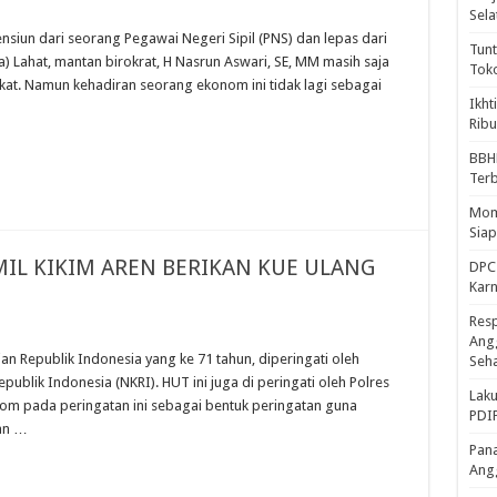
Sela
iun dari seorang Pegawai Negeri Sipil (PNS) dan lepas dari
Tunt
) Lahat, mantan birokrat, H Nasrun Aswari, SE, MM masih saja
Tok
akat. Namun kehadiran seorang ekonom ini tidak lagi sebagai
Ikht
Ribu
BBH
Ter
Mome
Sia
IL KIKIM AREN BERIKAN KUE ULANG
DPC 
Kar
Resp
Ang
n Republik Indonesia yang ke 71 tahun, diperingati oleh
Seh
publik Indonesia (NKRI). HUT ini juga di peringati oleh Polres
Laku
.com pada peringatan ini sebagai bentuk peringatan guna
PDIP
tan …
Pana
Ang