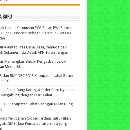
A BARU
ak Lanjuti Keputusan PWI Pusat, PWI Sumsel
uk Ishak Nasroni sebagai Plt Ketua PWI OKU
tan
ut Akuntabilitas Dana Desa, Pemuda dan
oh Sukamerindu Desak APH Turun Tangan
iar Memangkas Beban Pengadilan Lewat
an Media Siber
R dan BMI DPC PDIP Kabupaten Lahat Resmi
bentuk
n Bulan Bung Karno, 4 Kader Baru Nyatakan
p Bergabung dengan PDIP Lahat
PDIP Kabupaten Lahat Peringati Bulan Bung
no
ons Perubahan Global, Firdaus Intruksikan
gota SMSI Jadi Pemandu Informasi yang
at