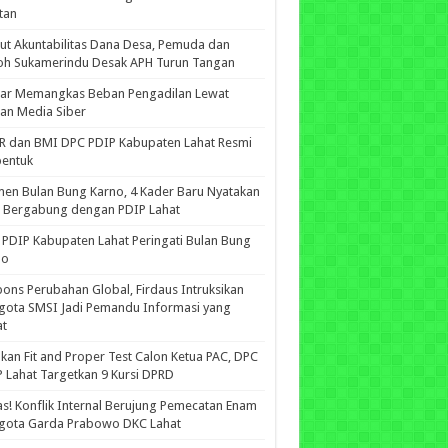
tan
ut Akuntabilitas Dana Desa, Pemuda dan
oh Sukamerindu Desak APH Turun Tangan
iar Memangkas Beban Pengadilan Lewat
an Media Siber
R dan BMI DPC PDIP Kabupaten Lahat Resmi
bentuk
n Bulan Bung Karno, 4 Kader Baru Nyatakan
p Bergabung dengan PDIP Lahat
PDIP Kabupaten Lahat Peringati Bulan Bung
no
ons Perubahan Global, Firdaus Intruksikan
gota SMSI Jadi Pemandu Informasi yang
at
kan Fit and Proper Test Calon Ketua PAC, DPC
 Lahat Targetkan 9 Kursi DPRD
s! Konflik Internal Berujung Pemecatan Enam
gota Garda Prabowo DKC Lahat