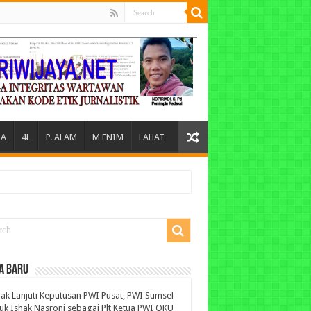
A
4L
P. ALAM
M ENIM
LAHAT
A BARU
ak Lanjuti Keputusan PWI Pusat, PWI Sumsel
uk Ishak Nasroni sebagai Plt Ketua PWI OKU