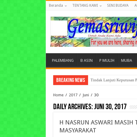
Beranda
TENTANG KAMI
SENI BUDAYA
A
PALEMBANG
B ASIN
P MULIH
MUBA
Breaking News
Tuntut Akuntabilitas Dana
Home
/
2017
/
Juni
/
30
Daily Archives:
Juni 30, 2017
H NASRUN ASWARI MASIH T
MASYARAKAT