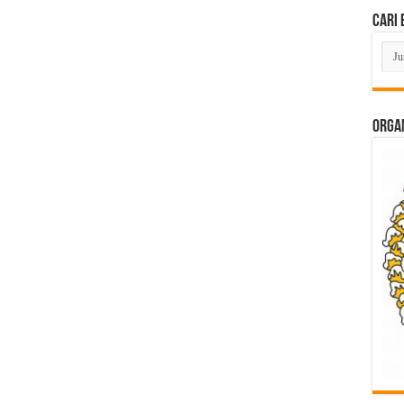
Cari 
Cari
Beri
Lam
di
Sini
ORGAN