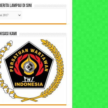
Berita Lampau di Sini
ta
pau
ISASI KAMI