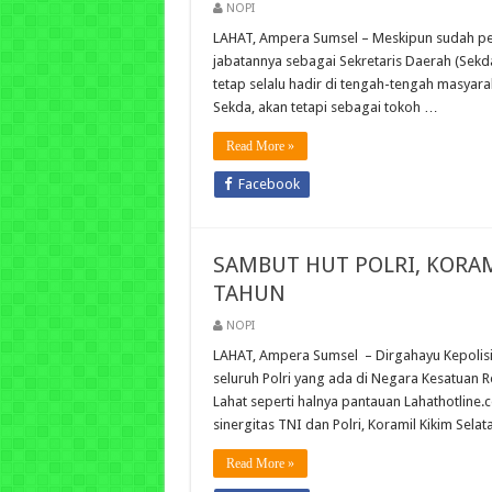
NOPI
LAHAT, Ampera Sumsel – Meskipun sudah pens
jabatannya sebagai Sekretaris Daerah (Sekda
tetap selalu hadir di tengah-tengah masyar
Sekda, akan tetapi sebagai tokoh …
Read More »
Facebook
SAMBUT HUT POLRI, KORAM
TAHUN
NOPI
LAHAT, Ampera Sumsel – Dirgahayu Kepolisia
seluruh Polri yang ada di Negara Kesatuan Re
Lahat seperti halnya pantauan Lahathotline
sinergitas TNI dan Polri, Koramil Kikim Sela
Read More »