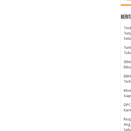
BERIT
Tind
Tunj
Sela
Tunt
Tok
Ikht
Ribu
BBH
Ter
Mome
Sia
DPC 
Kar
Resp
Ang
Seh