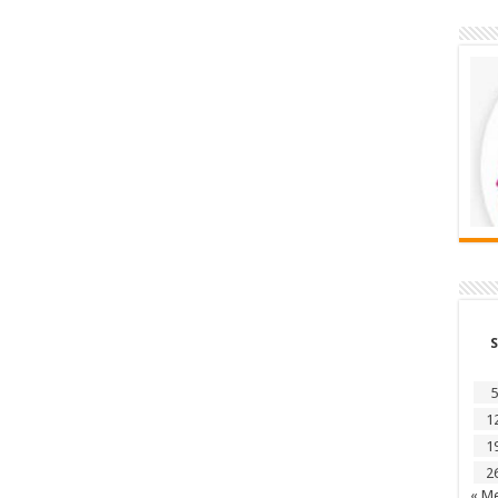
S
5
1
1
2
« Me