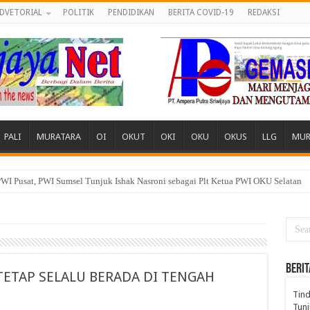
DVETORIAL
POLITIK
PENDIDIKAN
BERITA COVID-19
REDAKSI
PALI
MURATARA
OI
OKUT
OKI
OKU
OKUS
LLG
MUR
 Desa, Pemuda dan Tokoh Sukamerindu Desak APH Turun Tangan
BERIT
ETAP SELALU BERADA DI TENGAH
Tind
Tunj