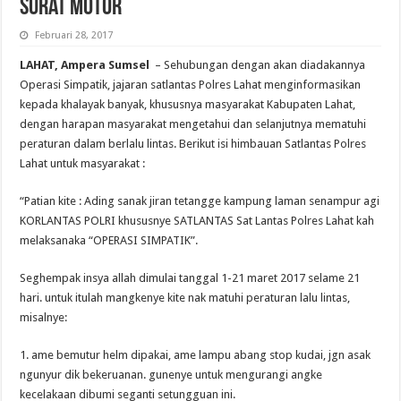
Surat Motor
Februari 28, 2017
LAHAT, Ampera Sumsel
– Sehubungan dengan akan diadakannya
Operasi Simpatik, jajaran satlantas Polres Lahat menginformasikan
kepada khalayak banyak, khususnya masyarakat Kabupaten Lahat,
dengan harapan masyarakat mengetahui dan selanjutnya mematuhi
peraturan dalam berlalu lintas. Berikut isi himbauan Satlantas Polres
Lahat untuk masyarakat :
“Patian kite : Ading sanak jiran tetangge kampung laman senampur agi
KORLANTAS POLRI khususnye SATLANTAS Sat Lantas Polres Lahat kah
melaksanaka “OPERASI SIMPATIK”.
Seghempak insya allah dimulai tanggal 1-21 maret 2017 selame 21
hari. untuk itulah mangkenye kite nak matuhi peraturan lalu lintas,
misalnye:
1. ame bemutur helm dipakai, ame lampu abang stop kudai, jgn asak
ngunyur dik bekeruanan. gunenye untuk mengurangi angke
kecelakaan dibumi seganti setungguan ini.