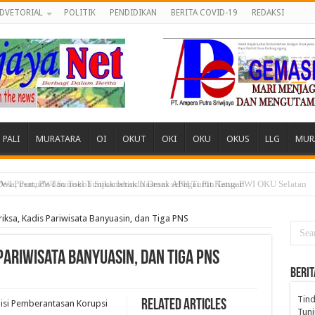
DVETORIAL
POLITIK
PENDIDIKAN
BERITA COVID-19
REDAKSI
PALI
MURATARA
OI
OKUT
OKI
OKU
OKUS
LLG
MUR
 Desa, Pemuda dan Tokoh Sukamerindu Desak APH Turun Tangan
iksa, Kadis Pariwisata Banyuasin, dan Tiga PNS
Pariwisata Banyuasin, dan Tiga PNS
BERIT
Tind
Related Articles
isi Pemberantasan Korupsi
Tunj