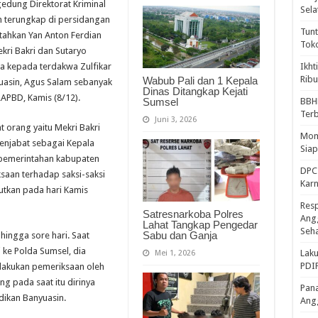
gedung Direktorat Kriminal
Sela
ah terungkap di persidangan
Tunt
ntahkan Yan Anton Ferdian
Tok
ekri Bakri dan Sutaryo
a kepada terdakwa Zulfikar
Ikht
Ribu
Wabub Pali dan 1 Kepala
asin, Agus Salam sebanyak
Dinas Ditangkap Kejati
APBD, Kamis (8/12).
Sumsel
BBH
Ter
Juni 3, 2026
t orang yaitu Mekri Bakri
Mome
enjabat sebagai Kepala
Sia
S pemerintahan kabupaten
DPC 
saan terhadap saksi-saksi
Kar
jutkan pada hari Kamis
Resp
Satresnarkoba Polres
Ang
Lahat Tangkap Pengedar
Seh
Sabu dan Ganja
 hingga sore hari. Saat
 ke Polda Sumsel, dia
Laku
Mei 1, 2026
PDIP
lakukan pemeriksaan oleh
ng pada saat itu dirinya
Pana
dikan Banyuasin.
Ang