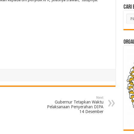
Cari 
Cari
Beri
Lam
di
Sini
ORGAN
Next
Gubernur Tetapkan Waktu
Pelaksanaan Penyerahan DIPA
14 Desember