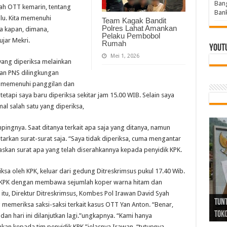
Bang
ah OTT kemarin, tentang
Bank
lu. Kita memenuhi
Team Kagak Bandit
Polres Lahat Amankan
a kapan, dimana,
Pelaku Pembobol
jar Mekri.
Rumah
Yout
Mei 1, 2026
yang diperiksa melainkan
kan PNS dilingkungan
k memenuhi panggilan dan
, tetapi saya baru diperiksa sekitar jam 15.00 WIB. Selain saya
mal salah satu yang diperiksa,
ingnya. Saat ditanya terkait apa saja yang ditanya, namun
arkan surat-surat saja. “Saya tidak diperiksa, cuma mengantar
laskan surat apa yang telah diserahkannya kepada penyidik KPK.
ksa oleh KPK, keluar dari gedung Ditreskrimsus pukul 17.40 Wib.
ik KPK dengan membawa sejumlah koper warna hitam dan
Tind
Bang
PGRI
tu, Direktur Ditreskrimsus, Kombes Pol Irawan David Syah
Tunj
Tunt
Ikh
BBHR
Mom
DPC 
Resp
Laku
Pana
Bank
ABPE
Wabu
Tega
ABPE
Duga
emeriksa saksi-saksi terkait kasus OTT Yan Anton. “Benar,
Sel
Tok
Ribu
Ter
Siap
Kar
Angg
DPC 
Ena
Dae
Bers
Sum
Gur
Bert
jug
dan hari ini dilanjutkan lagi.”ungkapnya. “Kami hanya
hkan kepada tim penyidik KPK,”jelasnya Irawan, “tutupnya.