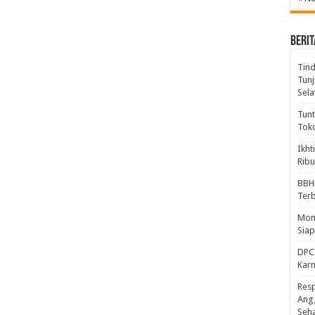
BERIT
Tind
Tunj
Sela
Tunt
Tok
Ikht
Ribu
BBH
Ter
Mome
Sia
DPC 
Kar
Resp
Ang
Seh