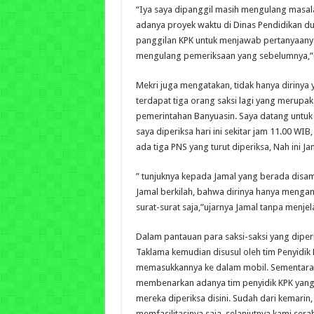
“Iya saya dipanggil masih mengulang masal
adanya proyek waktu di Dinas Pendidikan du
panggilan KPK untuk menjawab pertanyaany
mengulang pemeriksaan yang sebelumnya,”u
Mekri juga mengatakan, tidak hanya dirinya 
terdapat tiga orang saksi lagi yang merupa
pemerintahan Banyuasin. Saya datang untu
saya diperiksa hari ini sekitar jam 11.00 WIB
ada tiga PNS yang turut diperiksa, Nah ini Ja
” tunjuknya kepada Jamal yang berada disamp
Jamal berkilah, bahwa dirinya hanya mengant
surat-surat saja,”ujarnya Jamal tanpa menje
Dalam pantauan para saksi-saksi yang diperi
Taklama kemudian disusul oleh tim Penyid
memasukkannya ke dalam mobil. Sementara i
membenarkan adanya tim penyidik KPK yang m
mereka diperiksa disini. Sudah dari kemarin, 
memfasilitasinya saja, selanjutnya kami sera