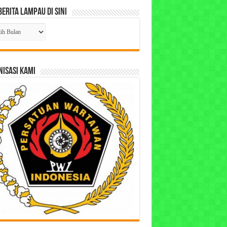
Berita Lampau di Sini
ta
pau
ISASI KAMI