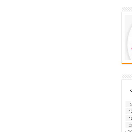
S
5
1
1
2
« N