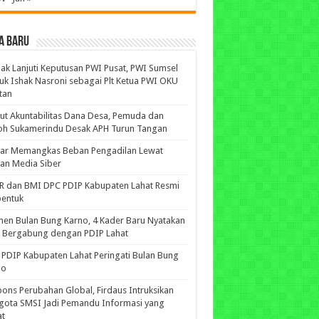
A BARU
ak Lanjuti Keputusan PWI Pusat, PWI Sumsel
uk Ishak Nasroni sebagai Plt Ketua PWI OKU
tan
ut Akuntabilitas Dana Desa, Pemuda dan
oh Sukamerindu Desak APH Turun Tangan
iar Memangkas Beban Pengadilan Lewat
an Media Siber
R dan BMI DPC PDIP Kabupaten Lahat Resmi
bentuk
n Bulan Bung Karno, 4 Kader Baru Nyatakan
p Bergabung dengan PDIP Lahat
PDIP Kabupaten Lahat Peringati Bulan Bung
no
ons Perubahan Global, Firdaus Intruksikan
gota SMSI Jadi Pemandu Informasi yang
at