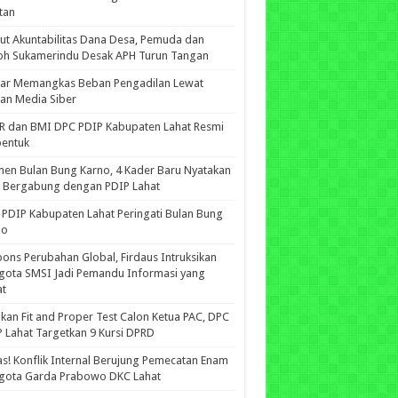
tan
ut Akuntabilitas Dana Desa, Pemuda dan
oh Sukamerindu Desak APH Turun Tangan
iar Memangkas Beban Pengadilan Lewat
an Media Siber
R dan BMI DPC PDIP Kabupaten Lahat Resmi
bentuk
n Bulan Bung Karno, 4 Kader Baru Nyatakan
p Bergabung dengan PDIP Lahat
PDIP Kabupaten Lahat Peringati Bulan Bung
no
ons Perubahan Global, Firdaus Intruksikan
gota SMSI Jadi Pemandu Informasi yang
at
kan Fit and Proper Test Calon Ketua PAC, DPC
 Lahat Targetkan 9 Kursi DPRD
s! Konflik Internal Berujung Pemecatan Enam
gota Garda Prabowo DKC Lahat