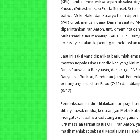
(KPK) kembali memeriksa sejumlah saksi, di 
Khusus (Ditreskrimsus) Polda Sumsel. Setel
bahwa Mekri Bakri dan Sutaryo telah diperi
(YAF) untuk mencari dana. Dimana saat itu M
diperintahkan Yan Anton, untuk meminta dan
Muharrami guna menyuap Ketua DPRD Banyu
Rp 2 Milyar dalam kepentingan meloloskan R
Saat ini saksi yang diperiksa berjumlah empa
mantan Kepala Dinas Pendidikan yang kini m
Dinas Pariwisata Banyuasin, dan ketiga PN
Banyuasin Buchori, Pandi dan Jamal. Pemerik
berlangung sejak hari Rabu (7/12) dan dilan
(8/12).
Pemeriksaan sendiri dilakukan dari pagi hari
ditanya awak media, kedatangan Mekri Bakri
mengatakan, bahwa kedatangannya guna di
KPK masalah terkait kasus OTT Yan Anton, ya
masih menjabat sebagai Kepala Dinas Pendi