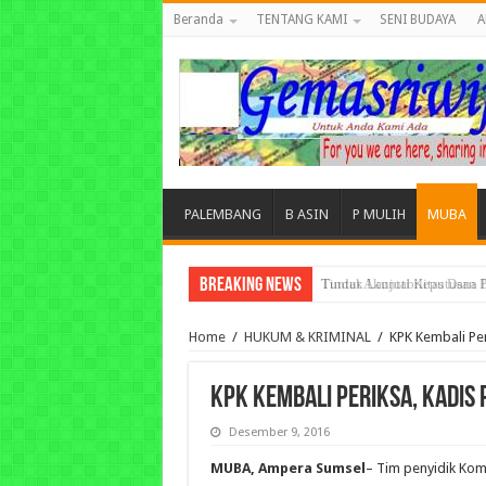
Beranda
TENTANG KAMI
SENI BUDAYA
A
PALEMBANG
B ASIN
P MULIH
MUBA
Breaking News
Tuntut Akuntabilitas Dana
Home
/
HUKUM & KRIMINAL
/
KPK Kembali Per
KPK Kembali Periksa, Kadis 
Desember 9, 2016
MUBA, Ampera Sumsel
– Tim penyidik Kom