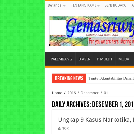
Beranda
TENTANG KAMI
SENI BUDAYA
A
PALEMBANG
B ASIN
P MULIH
MUBA
Breaking News
Tuntut Akuntabilitas Dana
Home
/
2016
/
Desember
/
01
Daily Archives:
Desember 1, 201
Ungkap 9 Kasus Narkotika
NOPI