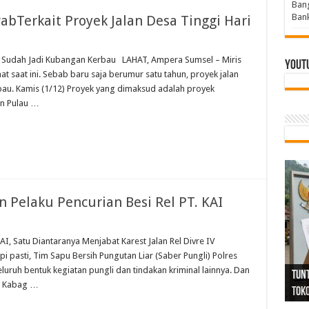
Bang
Bank
bTerkait Proyek Jalan Desa Tinggi Hari
lan Sudah Jadi Kubangan Kerbau LAHAT, Ampera Sumsel – Miris
Yout
t saat ini. Sebab baru saja berumur satu tahun, proyek jalan
. Kamis (1/12) Proyek yang dimaksud adalah proyek
an Pulau …
Pelaku Pencurian Besi Rel PT. KAI
I, Satu Diantaranya Menjabat Karest Jalan Rel Divre IV
pasti, Tim Sapu Bersih Pungutan Liar (Saber Pungli) Polres
Tind
Bang
PGRI
uruh bentuk kegiatan pungli dan tindakan kriminal lainnya. Dan
Tunj
Tunt
Ikh
BBHR
Mom
DPC 
Resp
Laku
Pana
Bank
ABPE
Wabu
Tega
ABPE
Duga
h Kabag …
Sel
Tok
Ribu
Ter
Siap
Kar
Angg
DPC 
Ena
Dae
Bers
Sum
Gur
Bert
jug