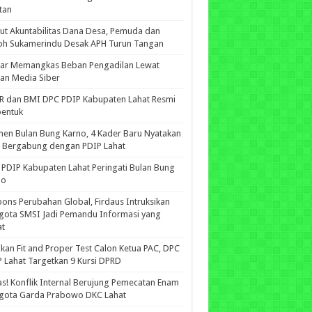
tan
ut Akuntabilitas Dana Desa, Pemuda dan
oh Sukamerindu Desak APH Turun Tangan
iar Memangkas Beban Pengadilan Lewat
an Media Siber
R dan BMI DPC PDIP Kabupaten Lahat Resmi
bentuk
n Bulan Bung Karno, 4 Kader Baru Nyatakan
p Bergabung dengan PDIP Lahat
PDIP Kabupaten Lahat Peringati Bulan Bung
no
ons Perubahan Global, Firdaus Intruksikan
gota SMSI Jadi Pemandu Informasi yang
at
kan Fit and Proper Test Calon Ketua PAC, DPC
 Lahat Targetkan 9 Kursi DPRD
s! Konflik Internal Berujung Pemecatan Enam
gota Garda Prabowo DKC Lahat