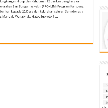
Lingkungan Hidup dan Kehutanan RI berikan penghargaan
Kelurahan Sari Bungamas yakni (PROKLIM) Program Kampung
i berikan kepada 22 Desa dan kelurahan seluruh Se-indonesia
g Mandala Wanabhakti Gatot Subroto 1 …
S
5
1
1
2
« N