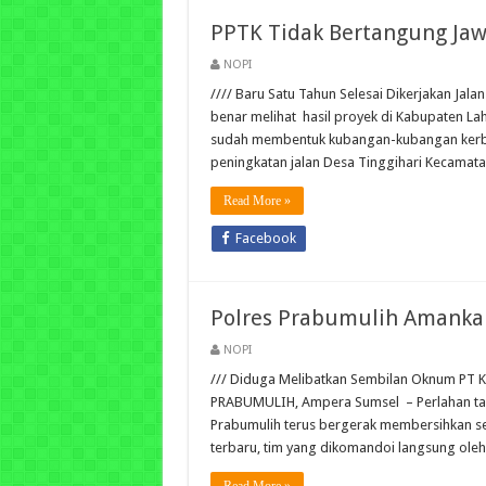
PPTK Tidak Bertangung Jawa
NOPI
//// Baru Satu Tahun Selesai Dikerjakan Ja
benar melihat hasil proyek di Kabupaten Laha
sudah membentuk kubangan-kubangan kerbau
peningkatan jalan Desa Tinggihari Kecamat
Read More »
Facebook
Polres Prabumulih Amankan 
NOPI
/// Diduga Melibatkan Sembilan Oknum PT KA
PRABUMULIH, Ampera Sumsel – Perlahan tapi 
Prabumulih terus bergerak membersihkan sel
terbaru, tim yang dikomandoi langsung ole