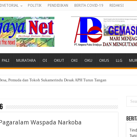
DVETORIAL
POLITIK
PENDIDIKAN
BERITA COVID-19
REDAKSI
PALI
MURATARA
OI
OKUT
OKI
OKU
OKUS
LLG
MUR
 Desa, Pemuda dan Tokoh Sukamerindu Desak APH Turun Tangan
6
BERIT
, Pagaralam Waspada Narkoba
Tind
Tunj