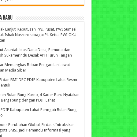
A BARU
ak Lanjuti Keputusan PWI Pusat, PWI Sumsel
uk Ishak Nasroni sebagai Plt Ketua PWI OKU
tan
ut Akuntabilitas Dana Desa, Pemuda dan
oh Sukamerindu Desak APH Turun Tangan
iar Memangkas Beban Pengadilan Lewat
an Media Siber
R dan BMI DPC PDIP Kabupaten Lahat Resmi
bentuk
n Bulan Bung Karno, 4 Kader Baru Nyatakan
p Bergabung dengan PDIP Lahat
PDIP Kabupaten Lahat Peringati Bulan Bung
no
ons Perubahan Global, Firdaus Intruksikan
gota SMSI Jadi Pemandu Informasi yang
at