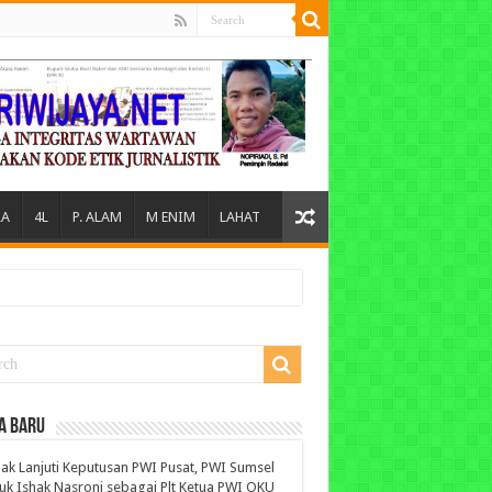
A
4L
P. ALAM
M ENIM
LAHAT
A BARU
ak Lanjuti Keputusan PWI Pusat, PWI Sumsel
uk Ishak Nasroni sebagai Plt Ketua PWI OKU