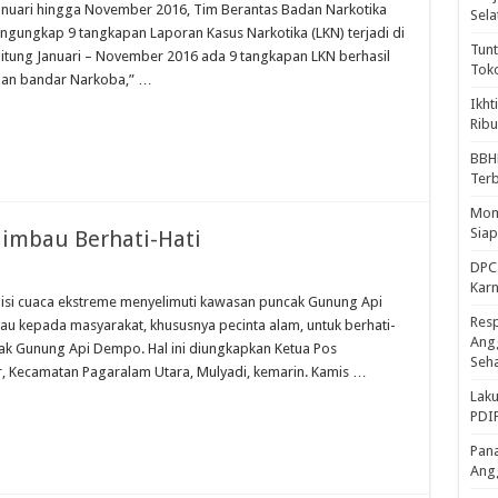
uari hingga November 2016, Tim Berantas Badan Narkotika
Sela
ngungkap 9 tangkapan Laporan Kasus Narkotika (LKN) terjadi di
Tunt
hitung Januari – November 2016 ada 9 tangkapan LKN berhasil
Tok
 dan bandar Narkoba,” …
Ikht
Ribu
BBH
Ter
Mome
Sia
iimbau Berhati-Hati
DPC 
Kar
si cuaca ekstreme menyelimuti kawasan puncak Gunung Api
Resp
kepada masyarakat, khususnya pecinta alam, untuk berhati-
Ang
ak Gunung Api Dempo. Hal ini diungkapkan Ketua Pos
Seh
Kecamatan Pagaralam Utara, Mulyadi, kemarin. Kamis …
Laku
PDIP
Pana
Ang