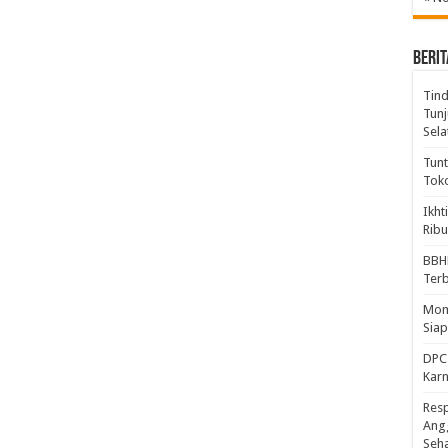
BERIT
Tind
Tunj
Sela
Tunt
Tok
Ikht
Ribu
BBH
Ter
Mome
Sia
DPC 
Kar
Resp
Ang
Seh