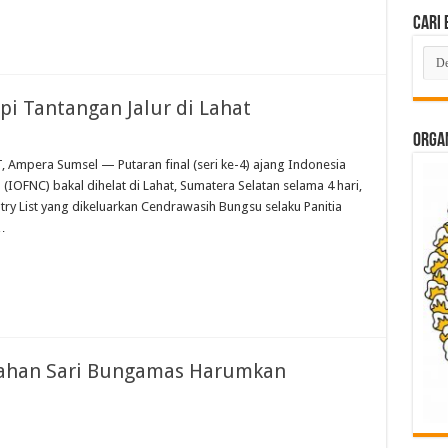
Cari 
Cari
Beri
Lam
di
pi Tantangan Jalur di Lahat
Sini
ORGAN
, Ampera Sumsel — Putaran final (seri ke-4) ajang Indonesia
IOFNC) bakal dihelat di Lahat, Sumatera Selatan selama 4 hari,
ry List yang dikeluarkan Cendrawasih Bungsu selaku Panitia
…
urahan Sari Bungamas Harumkan