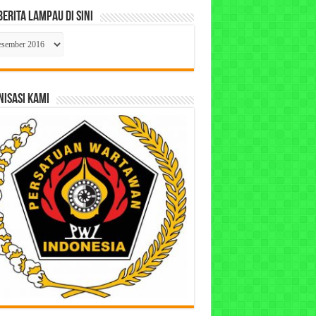
Berita Lampau di Sini
ta
pau
ISASI KAMI