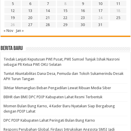
5
6
7
8
9
10
11
12
13
14
15
16
17
18
19
20
21
22
23
24
25
26
27
28
29
30
31
« Nov
Jan »
BERITA BARU
Tindak Lanjuti Keputusan PWI Pusat, PWI Sumsel Tunjuk Ishak Nasroni
sebagai Plt Ketua PWI OKU Selatan
Tuntut Akuntabilitas Dana Desa, Pemuda dan Tokoh Sukamerindu Desak
APH Turun Tangan
Ikhtiar Memangkas Beban Pengadilan Lewat Ribuan Media Siber
BBHR dan BMI DPC PDIP Kabupaten Lahat Resmi Terbentuk
Momen Bulan Bung Karno, 4 Kader Baru Nyatakan Siap Bergabung
dengan PDIP Lahat
DPC PDIP Kabupaten Lahat Peringati Bulan Bung Karno
Respons Perubahan Global, Firdaus Intruksikan Anggota SMSI Jadi