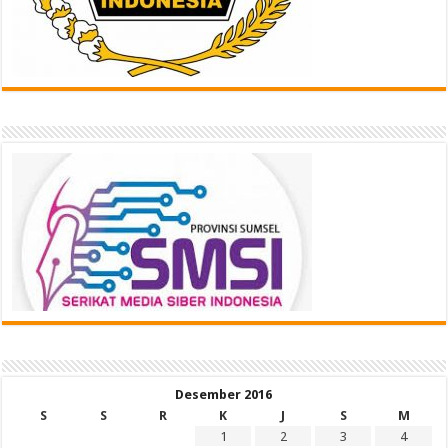
Desember 2016
S
S
R
K
J
S
M
1
2
3
4