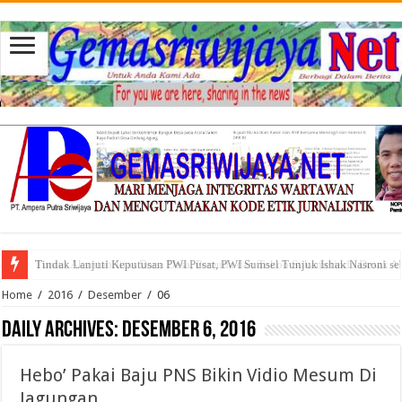
Tindak Lanjuti Keputusan PWI Pusat, PWI Sumsel Tunjuk Ishak Nasroni se
Tuntut Akuntabilitas Dana Desa, Pemuda dan Tokoh Sukamerindu Desak 
Home
/
2016
/
Desember
/
06
Daily Archives:
Desember 6, 2016
Hebo’ Pakai Baju PNS Bikin Vidio Mesum Di
Jagungan