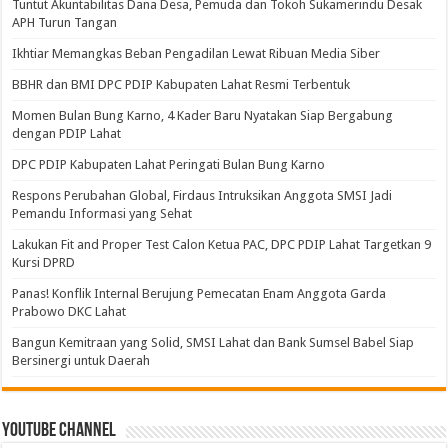
Tuntut Akuntabilitas Dana Desa, Pemuda dan Tokoh Sukamerindu Desak
APH Turun Tangan
Ikhtiar Memangkas Beban Pengadilan Lewat Ribuan Media Siber
BBHR dan BMI DPC PDIP Kabupaten Lahat Resmi Terbentuk
Momen Bulan Bung Karno, 4 Kader Baru Nyatakan Siap Bergabung
dengan PDIP Lahat
DPC PDIP Kabupaten Lahat Peringati Bulan Bung Karno
Respons Perubahan Global, Firdaus Intruksikan Anggota SMSI Jadi
Pemandu Informasi yang Sehat
Lakukan Fit and Proper Test Calon Ketua PAC, DPC PDIP Lahat Targetkan 9
Kursi DPRD
Panas! Konflik Internal Berujung Pemecatan Enam Anggota Garda
Prabowo DKC Lahat
Bangun Kemitraan yang Solid, SMSI Lahat dan Bank Sumsel Babel Siap
Bersinergi untuk Daerah
Youtube Channel