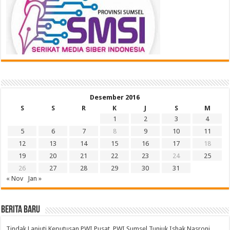
Desember 2016
S
S
R
K
J
S
M
1
2
3
4
5
6
7
8
9
10
11
12
13
14
15
16
17
18
19
20
21
22
23
24
25
26
27
28
29
30
31
« Nov
Jan »
BERITA BARU
Tindak Lanjuti Keputusan PWI Pusat, PWI Sumsel Tunjuk Ishak Nasroni