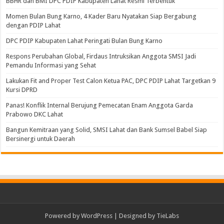
BBHR dan BMI DPC PDIP Kabupaten Lahat Resmi Terbentuk
Momen Bulan Bung Karno, 4 Kader Baru Nyatakan Siap Bergabung
dengan PDIP Lahat
DPC PDIP Kabupaten Lahat Peringati Bulan Bung Karno
Respons Perubahan Global, Firdaus Intruksikan Anggota SMSI Jadi
Pemandu Informasi yang Sehat
Lakukan Fit and Proper Test Calon Ketua PAC, DPC PDIP Lahat Targetkan 9
Kursi DPRD
Panas! Konflik Internal Berujung Pemecatan Enam Anggota Garda
Prabowo DKC Lahat
Bangun Kemitraan yang Solid, SMSI Lahat dan Bank Sumsel Babel Siap
Bersinergi untuk Daerah
Powered by
WordPress
| Designed by
TieLabs