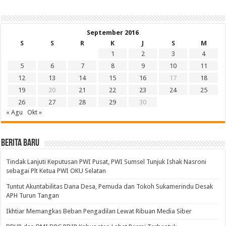
September 2016
S
S
R
K
J
S
M
1
2
3
4
5
6
7
8
9
10
11
12
13
14
15
16
17
18
19
20
21
22
23
24
25
26
27
28
29
30
« Agu
Okt »
BERITA BARU
Tindak Lanjuti Keputusan PWI Pusat, PWI Sumsel Tunjuk Ishak Nasroni
sebagai Plt Ketua PWI OKU Selatan
Tuntut Akuntabilitas Dana Desa, Pemuda dan Tokoh Sukamerindu Desak
APH Turun Tangan
Ikhtiar Memangkas Beban Pengadilan Lewat Ribuan Media Siber