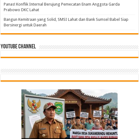
Panas! Konflik Internal Berujung Pemecatan Enam Anggota Garda
Prabowo DKC Lahat
Bangun Kemitraan yang Solid, SMSI Lahat dan Bank Sumsel Babel Siap
Bersinergi untuk Daerah
Youtube Channel
Tindak Lanjuti Keputusan PWI Pusat, PWI Sumsel
Bangun Kemitraan yang Solid, SMSI Lahat dan
PGRI Sumsel Gercep Konsolidasi, Riza Pahlevi