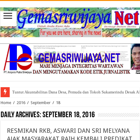
Tuntut Akuntabilitas Dana Desa, Pemuda dan Tokoh Sukamerindu Desak 
Home
/
2016
/
September
/
18
Daily Archives:
September 18, 2016
RESMIKAN RKB, ASWARI DAN SRI MELYANA
AJAK MASYARAKAT RAIH KEMBALI PREDIKAT