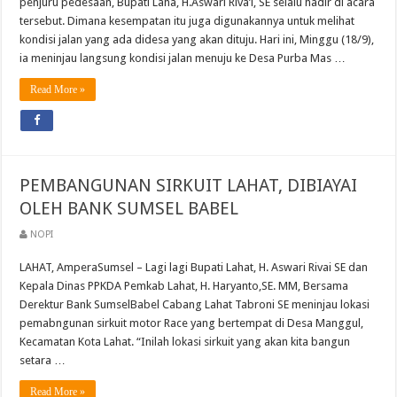
penjuru pedesaan, Bupati Laha, H.Aswari Riva’i, SE selalu hadir di acara
tersebut. Dimana kesempatan itu juga digunakannya untuk melihat
kondisi jalan yang ada didesa yang akan dituju. Hari ini, Minggu (18/9),
ia meninjau langsung kondisi jalan menuju ke Desa Purba Mas …
Read More »
PEMBANGUNAN SIRKUIT LAHAT, DIBIAYAI
OLEH BANK SUMSEL BABEL
NOPI
LAHAT, AmperaSumsel – Lagi lagi Bupati Lahat, H. Aswari Rivai SE dan
Kepala Dinas PPKDA Pemkab Lahat, H. Haryanto,SE. MM, Bersama
Derektur Bank SumselBabel Cabang Lahat Tabroni SE meninjau lokasi
pemabngunan sirkuit motor Race yang bertempat di Desa Manggul,
Kecamatan Kota Lahat. “Inilah lokasi sirkuit yang akan kita bangun
setara …
Read More »