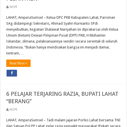
NOPI
LAHAT, AmperaSumsel – Ketua DPC PKB Kabupaten Lahat, Parisman
SAg didampingi Sekretaris, Ahmad Syahri Kurnianto SPdi
menyebutkan, kegiatan Shalawat Nariyahan ini diprakarsai oleh Ketua
Umum (Ketum) Dewan Pimpinan Pusat (DPP) PKB, H Muhaimin
Iskandar, dimana, pelaksanaannya sendiri secara serentak di seluruh
Indonesia. “Bukan hanya mendoakan bangsa ini menjadi damai,
tentram, …
Read More »
6 PELAJAR TERJARING RAZIA, BUPATI LAHAT
“BERANG”
NOPI
LAHAT, AmperaSumsel – Tadi malam jajaran Porles Lahat bersama TNI
dan Satuan Pol PP Lahat gelar razia penyakit masyarakat (Pekat) secara