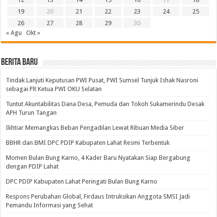
19
20
21
22
23
24
25
26
27
28
29
30
« Agu
Okt »
BERITA BARU
Tindak Lanjuti Keputusan PWI Pusat, PWI Sumsel Tunjuk Ishak Nasroni
sebagai Plt Ketua PWI OKU Selatan
Tuntut Akuntabilitas Dana Desa, Pemuda dan Tokoh Sukamerindu Desak
APH Turun Tangan
Ikhtiar Memangkas Beban Pengadilan Lewat Ribuan Media Siber
BBHR dan BMI DPC PDIP Kabupaten Lahat Resmi Terbentuk
Momen Bulan Bung Karno, 4 Kader Baru Nyatakan Siap Bergabung
dengan PDIP Lahat
DPC PDIP Kabupaten Lahat Peringati Bulan Bung Karno
Respons Perubahan Global, Firdaus Intruksikan Anggota SMSI Jadi
Pemandu Informasi yang Sehat