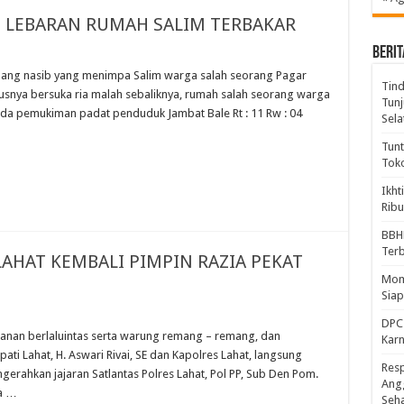
 LEBARAN RUMAH SALIM TERBAKAR
BERIT
ng nasib yang menimpa Salim warga salah seorang Pagar
Tind
rusnya bersuka ria malah sebaliknya, rumah salah seorang warga
Tunj
da pemukiman padat penduduk Jambat Bale Rt : 11 Rw : 04
Sela
Tunt
Tok
Ikht
Ribu
BBH
Ter
LAHAT KEMBALI PIMPIN RAZIA PEKAT
Mome
Sia
DPC 
an berlaluintas serta warung remang – remang, dan
Kar
pati Lahat, H. Aswari Rivai, SE dan Kapolres Lahat, langsung
Resp
rahkan jajaran Satlantas Polres Lahat, Pol PP, Sub Den Pom.
Ang
ia …
Seh