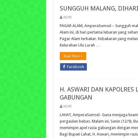
SUNGGUH MALANG, DIHARI
NOPI
PAGAR ALAM, AmperaSumsel – Sungguh mala
Alam ini, di hari pertama lebaran yang seha
Pagar Alam terbakar. Kebakaran yang melan
Kelurahan Ulu Lurah …
Read More »
Facebook
H. ASWARI DAN KAPOLRES 
GABUNGAN
NOPI
LAHAT, AmperaSumsel- Guna menjaga keaman
pergaulan bebas. Malam ini, Senin (12/9), Bu
memimpin apel razia gabungan dengan menge
Bagi Bupati Lahat, H. Aswari, memimpin raz