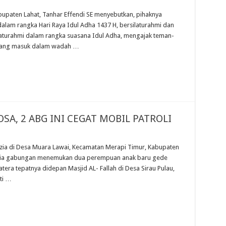
paten Lahat, Tanhar Effendi SE menyebutkan, pihaknya
lam rangka Hari Raya Idul Adha 1437 H, bersilaturahmi dan
laturahmi dalam rangka suasana Idul Adha, mengajak teman-
 yang masuk dalam wadah …
A, 2 ABG INI CEGAT MOBIL PATROLI
ia di Desa Muara Lawai, Kecamatan Merapi Timur, Kabupaten
razia gabungan menemukan dua perempuan anak baru gede
matera tepatnya didepan Masjid AL- Fallah di Desa Sirau Pulau,
ti …