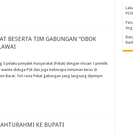
Laku
PDIP
Pana
Ang
Bang
HAT BESERTA TIM GABUNGAN “OBOK
Bank
LAWAI
 pelaku penyakit masyarakat (Pekat) dengan rincian 1 pemilik
wanita diduga PSK dan juga beberapa minuman keras di
im Barat. Tim razia Pekat gabungan yang langsung dipimpin
ILAHTURAHMI KE BUPATI