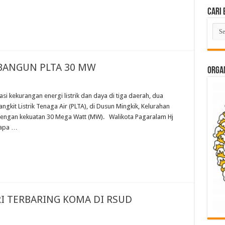
Cari 
Cari
Beri
Lam
di
Sini
BANGUN PLTA 30 MW
ORGAN
kekurangan energi listrik dan daya di tiga daerah, dua
gkit Listrik Tenaga Air (PLTA), di Dusun Mingkik, Kelurahan
engan kekuatan 30 Mega Watt (MW). Walikota Pagaralam Hj
tapa …
RI TERBARING KOMA DI RSUD