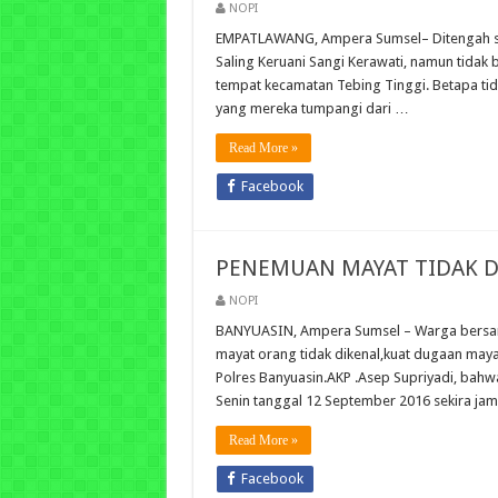
NOPI
EMPATLAWANG, Ampera Sumsel– Ditengah suk
Saling Keruani Sangi Kerawati, namun tidak 
tempat kecamatan Tebing Tinggi. Betapa tidak
yang mereka tumpangi dari …
Read More »
Facebook
PENEMUAN MAYAT TIDAK DI
NOPI
BANYUASIN, Ampera Sumsel – Warga bersam
mayat orang tidak dikenal,kuat dugaan maya
Polres Banyuasin.AKP .Asep Supriyadi, bahw
Senin tanggal 12 September 2016 sekira jam
Read More »
Facebook