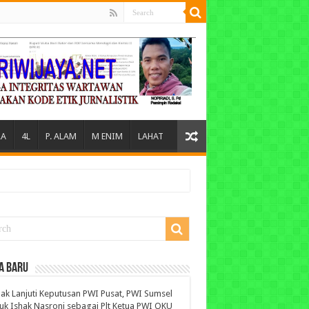
A
4L
P. ALAM
M ENIM
LAHAT
A BARU
ak Lanjuti Keputusan PWI Pusat, PWI Sumsel
uk Ishak Nasroni sebagai Plt Ketua PWI OKU