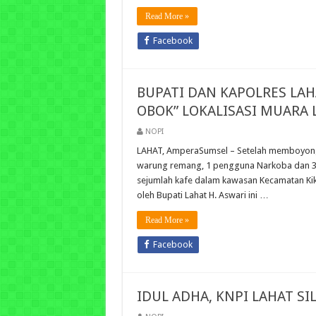
Read More »
Facebook
BUPATI DAN KAPOLRES LA
OBOK” LOKALISASI MUARA 
NOPI
LAHAT, AmperaSumsel – Setelah memboyong 5
warung remang, 1 pengguna Narkoba dan 3 
sejumlah kafe dalam kawasan Kecamatan Kik
oleh Bupati Lahat H. Aswari ini …
Read More »
Facebook
IDUL ADHA, KNPI LAHAT S