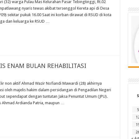
(32) warga Pulau Mas Kelurahan Pasar Tebingtinggi, Rt.02
patlawang nyaris tewas akibat tersenggol Kereta api di Desa
09) sekitar pukuk 16.00 Saat ini korban dirawat di RSUD di kota
rga dan keluarga ke RSUD …
NIS ENAM BULAN REHABILITASI
r non aktif Ahmad Wazir Nofiandi Mawardi (28) akhirnya
asi oleh majelis hakim dalam persidangan di Pengadilan Negeri
S
ebut sependapat dengan tuntutan Jaksa Penuntut Umum (JPU).
elis Ahmad Ardianda Patria, maupun …
5
1
1
2
« A