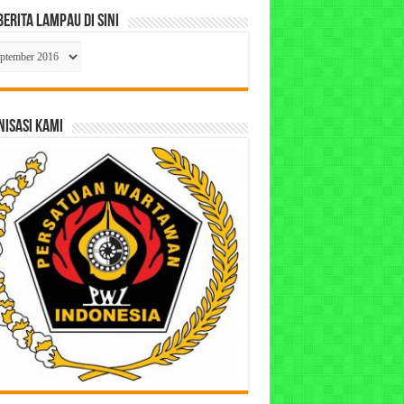
Berita Lampau di Sini
ta
pau
ISASI KAMI