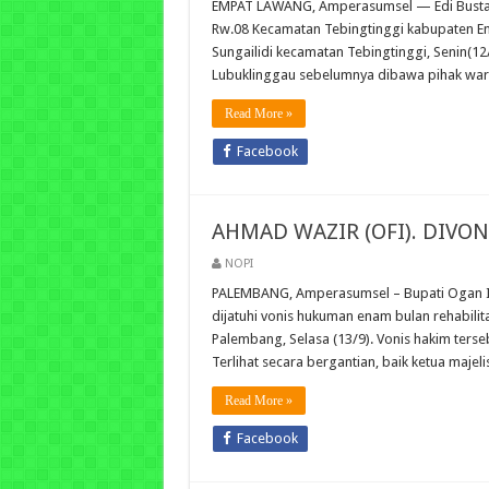
EMPAT LAWANG, Amperasumsel — Edi Bustari 
Rw.08 Kecamatan Tebingtinggi kabupaten Em
Sungailidi kecamatan Tebingtinggi, Senin(12/
Lubuklinggau sebelumnya dibawa pihak wa
Read More »
Facebook
AHMAD WAZIR (OFI). DIVO
NOPI
PALEMBANG, Amperasumsel – Bupati Ogan Ili
dijatuhi vonis hukuman enam bulan rehabilit
Palembang, Selasa (13/9). Vonis hakim ters
Terlihat secara bergantian, baik ketua maj
Read More »
Facebook