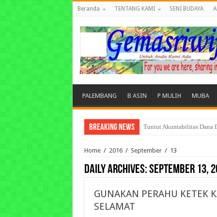
Beranda
TENTANG KAMI
SENI BUDAYA
A
PALEMBANG
B ASIN
P MULIH
MUBA
Breaking News
Ikhtiar Memangkas Beban P
Home
/
2016
/
September
/
13
Daily Archives:
September 13, 2
GUNAKAN PERAHU KETEK KA
SELAMAT