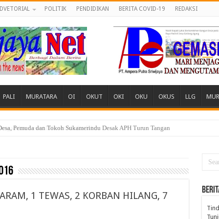
DVETORIAL
POLITIK
PENDIDIKAN
BERITA COVID-19
REDAKSI
PALI
MURATARA
OI
OKUT
OKI
OKU
OKUS
LLG
MUR
engadilan Lewat Ribuan Media Siber
016
BERIT
RAM, 1 TEWAS, 2 KORBAN HILANG, 7
Tind
Tunj