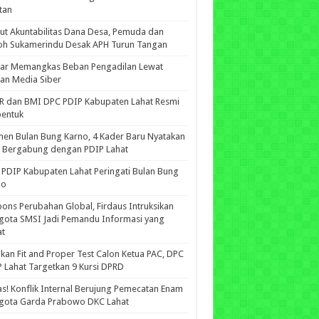
tan
ut Akuntabilitas Dana Desa, Pemuda dan
oh Sukamerindu Desak APH Turun Tangan
iar Memangkas Beban Pengadilan Lewat
an Media Siber
R dan BMI DPC PDIP Kabupaten Lahat Resmi
bentuk
n Bulan Bung Karno, 4 Kader Baru Nyatakan
p Bergabung dengan PDIP Lahat
PDIP Kabupaten Lahat Peringati Bulan Bung
no
ons Perubahan Global, Firdaus Intruksikan
gota SMSI Jadi Pemandu Informasi yang
at
kan Fit and Proper Test Calon Ketua PAC, DPC
 Lahat Targetkan 9 Kursi DPRD
s! Konflik Internal Berujung Pemecatan Enam
gota Garda Prabowo DKC Lahat