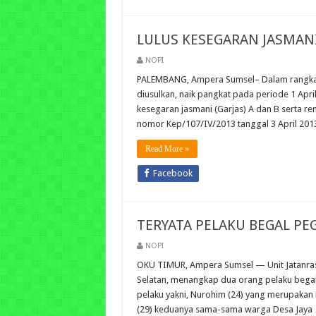
LULUS KESEGARAN JASMANI
NOPI
PALEMBANG, Ampera Sumsel– Dalam rangka m
diusulkan, naik pangkat pada periode 1 Ap
kesegaran jasmani (Garjas) A dan B serta re
nomor Kep/107/IV/2013 tanggal 3 April 2013
Read More »
Facebook
TERYATA PELAKU BEGAL PE
NOPI
OKU TIMUR, Ampera Sumsel — Unit Jatanras
Selatan, menangkap dua orang pelaku begal
pelaku yakni, Nurohim (24) yang merupaka
(29) keduanya sama-sama warga Desa Jaya