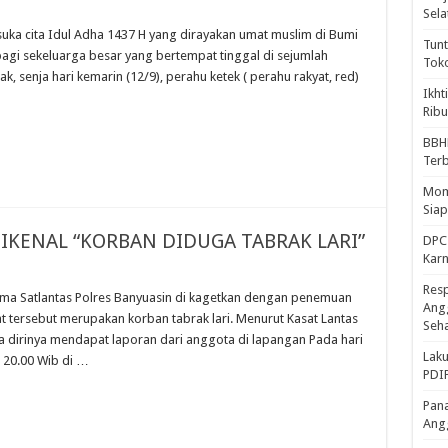
Sela
a cita Idul Adha 1437 H yang dirayakan umat muslim di Bumi
Tunt
bagi sekeluarga besar yang bertempat tinggal di sejumlah
Tok
, senja hari kemarin (12/9), perahu ketek ( perahu rakyat, red)
Ikht
Ribu
BBH
Ter
Mome
Sia
KENAL “KORBAN DIDUGA TABRAK LARI”
DPC 
Kar
Resp
a Satlantas Polres Banyuasin di kagetkan dengan penemuan
Ang
t tersebut merupakan korban tabrak lari. Menurut Kasat Lantas
Seh
a dirinya mendapat laporan dari anggota di lapangan Pada hari
Laku
 20.00 Wib di …
PDIP
Pana
Ang