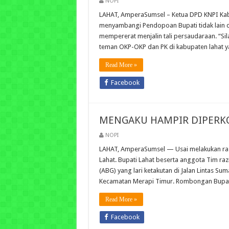
NOPI
LAHAT, AmperaSumsel – Ketua DPD KNPI Kabu
menyambangi Pendopoan Bupati tidak lain da
mempererat menjalin tali persaudaraan. “Si
teman OKP-OKP dan PK di kabupaten lahat
Read More »
Facebook
MENGAKU HAMPIR DIPERKOS
NOPI
LAHAT, AmperaSumsel — Usai melakukan raz
Lahat. Bupati Lahat beserta anggota Tim 
(ABG) yang lari ketakutan di Jalan Lintas Su
Kecamatan Merapi Timur. Rombongan Bupa
Read More »
Facebook