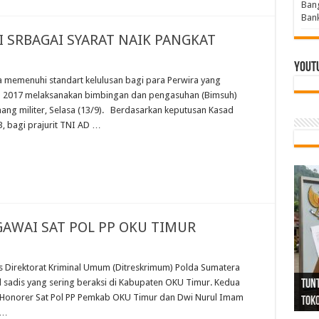
Bang
Bank
 SRBAGAI SYARAT NAIK PANGKAT
Yout
emenuhi standart kelulusan bagi para Perwira yang
ril 2017 melaksanakan bimbingan dan pengasuhan (Bimsuh)
nang militer, Selasa (13/9). Berdasarkan keputusan Kasad
, bagi prajurit TNI AD …
GAWAI SAT POL PP OKU TIMUR
Tind
Bang
PGRI
 Direktorat Kriminal Umum (Ditreskrimum) Polda Sumatera
 sadis yang sering beraksi di Kabupaten OKU Timur. Kedua
Tunj
Tunt
Ikh
BBHR
Mom
DPC 
Resp
Laku
Pana
Bank
ABPE
Wabu
Tega
ABPE
Duga
n Honorer Sat Pol PP Pemkab OKU Timur dan Dwi Nurul Imam
Sel
Tok
Ribu
Ter
Siap
Kar
Angg
DPC 
Ena
Dae
Bers
Sum
Gur
Bert
jug
 …