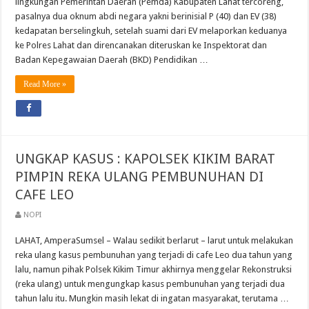
lingkungan Pemerintah Daerah (Pemda) Kabupaten Lahat tercoreng,
pasalnya dua oknum abdi negara yakni berinisial P (40) dan EV (38)
kedapatan berselingkuh, setelah suami dari EV melaporkan keduanya
ke Polres Lahat dan direncanakan diteruskan ke Inspektorat dan
Badan Kepegawaian Daerah (BKD) Pendidikan …
Read More »
UNGKAP KASUS : KAPOLSEK KIKIM BARAT
PIMPIN REKA ULANG PEMBUNUHAN DI
CAFE LEO
NOPI
LAHAT, AmperaSumsel – Walau sedikit berlarut – larut untuk melakukan
reka ulang kasus pembunuhan yang terjadi di cafe Leo dua tahun yang
lalu, namun pihak Polsek Kikim Timur akhirnya menggelar Rekonstruksi
(reka ulang) untuk mengungkap kasus pembunuhan yang terjadi dua
tahun lalu itu. Mungkin masih lekat di ingatan masyarakat, terutama …