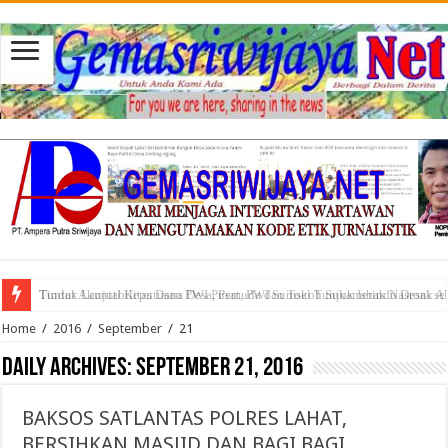
Tuntut Akuntabilitas Dana Desa, Pemuda dan Tokoh Sukamerindu Desak 
Home
/
2016
/
September
/
21
Daily Archives:
September 21, 2016
BAKSOS SATLANTAS POLRES LAHAT,
BERSIHKAN MASJID DAN BAGI BAGI