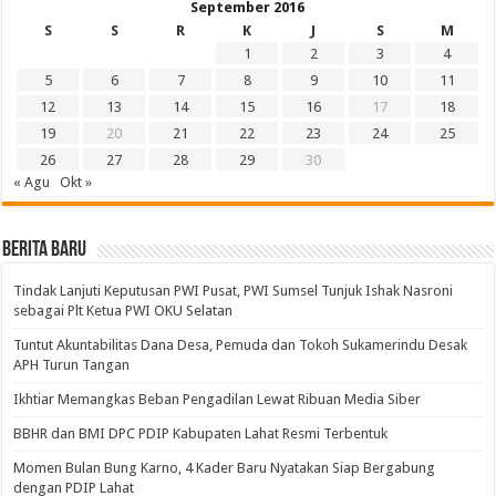
September 2016
S
S
R
K
J
S
M
1
2
3
4
5
6
7
8
9
10
11
12
13
14
15
16
17
18
19
20
21
22
23
24
25
26
27
28
29
30
« Agu
Okt »
BERITA BARU
Tindak Lanjuti Keputusan PWI Pusat, PWI Sumsel Tunjuk Ishak Nasroni
sebagai Plt Ketua PWI OKU Selatan
Tuntut Akuntabilitas Dana Desa, Pemuda dan Tokoh Sukamerindu Desak
APH Turun Tangan
Ikhtiar Memangkas Beban Pengadilan Lewat Ribuan Media Siber
BBHR dan BMI DPC PDIP Kabupaten Lahat Resmi Terbentuk
Momen Bulan Bung Karno, 4 Kader Baru Nyatakan Siap Bergabung
dengan PDIP Lahat