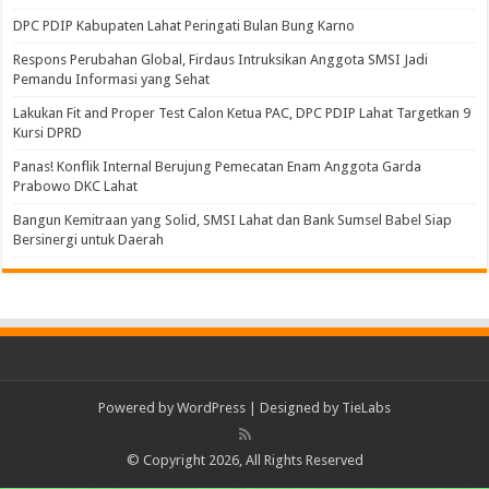
DPC PDIP Kabupaten Lahat Peringati Bulan Bung Karno
Respons Perubahan Global, Firdaus Intruksikan Anggota SMSI Jadi
Pemandu Informasi yang Sehat
Lakukan Fit and Proper Test Calon Ketua PAC, DPC PDIP Lahat Targetkan 9
Kursi DPRD
Panas! Konflik Internal Berujung Pemecatan Enam Anggota Garda
Prabowo DKC Lahat
Bangun Kemitraan yang Solid, SMSI Lahat dan Bank Sumsel Babel Siap
Bersinergi untuk Daerah
Powered by
WordPress
| Designed by
TieLabs
© Copyright 2026, All Rights Reserved