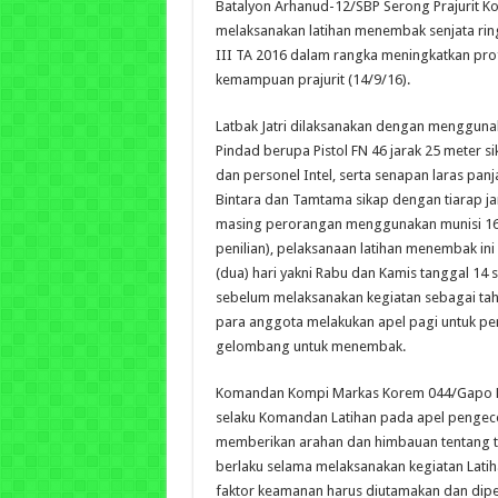
Batalyon Arhanud-12/SBP Serong Prajurit 
melaksanakan latihan menembak senjata ringa
III TA 2016 dalam rangka meningkatkan pro
kemampuan prajurit (14/9/16).
Latbak Jatri dilaksanakan dengan menggunak
Pindad berupa Pistol FN 46 jarak 25 meter si
dan personel Intel, serta senapan laras panj
Bintara dan Tamtama sikap dengan tiarap ja
masing perorangan menggunakan munisi 16 bu
penilian), pelaksanaan latihan menembak ini
(dua) hari yakni Rabu dan Kamis tanggal 14
sebelum melaksanakan kegiatan sebagai tah
para anggota melakukan apel pagi untuk p
gelombang untuk menembak.
Komandan Kompi Markas Korem 044/Gapo Ka
selaku Komandan Latihan pada apel pengec
memberikan arahan dan himbauan tentang tat
berlaku selama melaksanakan kegiatan Lati
faktor keamanan harus diutamakan dan dip