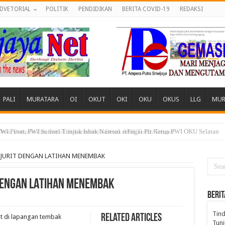
DVETORIAL
POLITIK
PENDIDIKAN
BERITA COVID-19
REDAKSI
PALI
MURATARA
OI
OKUT
OKI
OKU
OKUS
LLG
MUR
 Desa, Pemuda dan Tokoh Sukamerindu Desak APH Turun Tangan
JURIT DENGAN LATIHAN MENEMBAK
DENGAN LATIHAN MENEMBAK
BERIT
Tind
Related Articles
 di lapangan tembak
Tunj