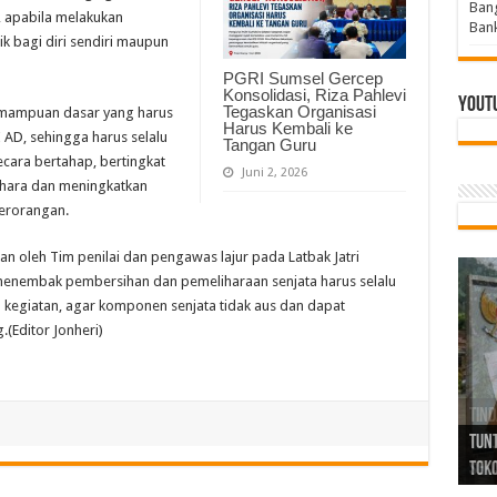
Bang
 apabila melakukan
Bank
ik bagi diri sendiri maupun
PGRI Sumsel Gercep
Konsolidasi, Riza Pahlevi
Yout
Tegaskan Organisasi
mampuan dasar yang harus
Harus Kembali ke
I AD, sehingga harus selalu
Tangan Guru
ecara bertahap, bertingkat
Juni 2, 2026
lihara dan meningkatkan
erorangan.
an oleh Tim penilai dan pengawas lajur pada Latbak Jatri
an menembak pembersihan dan pemeliharaan senjata harus selalu
n kegiatan, agar komponen senjata tidak aus dan dapat
(Editor Jonheri)
Tind
Bang
PGRI
Tunj
Tunt
Ikh
BBHR
Mom
DPC 
Resp
Laku
Pana
Bank
ABPE
Wabu
Tega
ABPE
Duga
Sel
Tok
Ribu
Ter
Siap
Kar
Angg
DPC 
Ena
Dae
Bers
Sum
Gur
Bert
jug