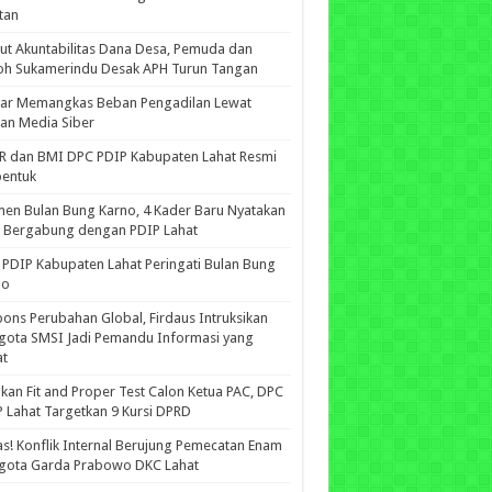
tan
ut Akuntabilitas Dana Desa, Pemuda dan
oh Sukamerindu Desak APH Turun Tangan
iar Memangkas Beban Pengadilan Lewat
an Media Siber
R dan BMI DPC PDIP Kabupaten Lahat Resmi
bentuk
n Bulan Bung Karno, 4 Kader Baru Nyatakan
p Bergabung dengan PDIP Lahat
PDIP Kabupaten Lahat Peringati Bulan Bung
no
ons Perubahan Global, Firdaus Intruksikan
gota SMSI Jadi Pemandu Informasi yang
at
kan Fit and Proper Test Calon Ketua PAC, DPC
 Lahat Targetkan 9 Kursi DPRD
s! Konflik Internal Berujung Pemecatan Enam
gota Garda Prabowo DKC Lahat