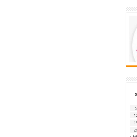
S
5
1
1
2
« A