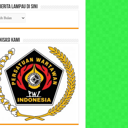
Berita Lampau di Sini
ta
pau
ISASI KAMI