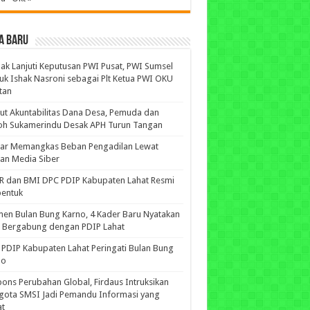
A BARU
ak Lanjuti Keputusan PWI Pusat, PWI Sumsel
uk Ishak Nasroni sebagai Plt Ketua PWI OKU
tan
ut Akuntabilitas Dana Desa, Pemuda dan
oh Sukamerindu Desak APH Turun Tangan
iar Memangkas Beban Pengadilan Lewat
an Media Siber
R dan BMI DPC PDIP Kabupaten Lahat Resmi
bentuk
n Bulan Bung Karno, 4 Kader Baru Nyatakan
p Bergabung dengan PDIP Lahat
PDIP Kabupaten Lahat Peringati Bulan Bung
no
ons Perubahan Global, Firdaus Intruksikan
gota SMSI Jadi Pemandu Informasi yang
at