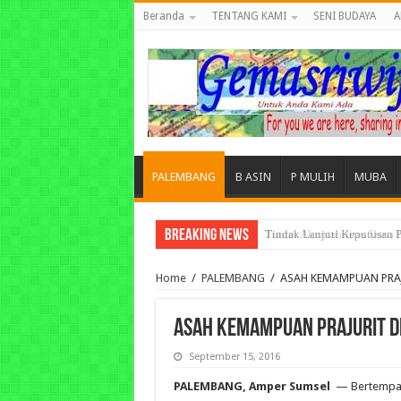
Beranda
TENTANG KAMI
SENI BUDAYA
A
PALEMBANG
B ASIN
P MULIH
MUBA
Breaking News
Tuntut Akuntabilitas Dana
Home
/
PALEMBANG
/
ASAH KEMAMPUAN PRA
ASAH KEMAMPUAN PRAJURIT 
September 15, 2016
PALEMBANG, Amper Sumsel
— Bertempat