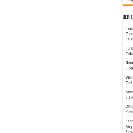
BERIT
Tind
Tunj
Sela
Tunt
Tok
Ikht
Ribu
BBH
Ter
Mome
Sia
DPC 
Kar
Resp
Ang
Seh