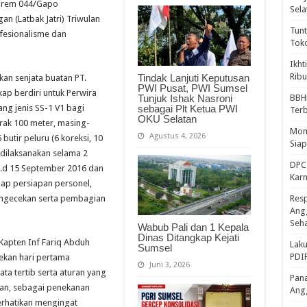
Korem 044/Gapo
Sela
n (Latbak Jatri) Triwulan
Tunt
fesionalisme dan
Tok
Ikht
Ribu
Tindak Lanjuti Keputusan
an senjata buatan PT.
PWI Pusat, PWI Sumsel
kap berdiri untuk Perwira
Tunjuk Ishak Nasroni
BBH
sebagai Plt Ketua PWI
ang jenis SS-1 V1 bagi
Ter
OKU Selatan
rak 100 meter, masing-
Mome
Agustus 4, 2026
tir peluru (6 koreksi, 10
Sia
 dilaksanakan selama 2
DPC 
 s.d 15 September 2016 dan
Kar
ap persiapan personel,
engecekan serta pembagian
Resp
Ang
Seh
Wabub Pali dan 1 Kepala
Dinas Ditangkap Kejati
pten Inf Fariq Abduh
Laku
Sumsel
PDIP
ekan hari pertama
Juni 3, 2026
a tertib serta aturan yang
Pana
han, sebagai penekanan
Ang
erhatikan mengingat