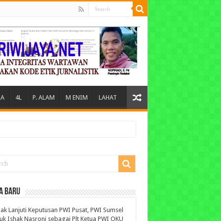
A
4L
P. ALAM
M ENIM
LAHAT
A BARU
ak Lanjuti Keputusan PWI Pusat, PWI Sumsel
uk Ishak Nasroni sebagai Plt Ketua PWI OKU