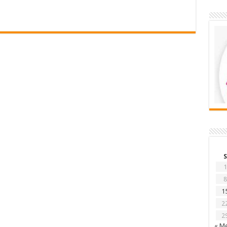
S
1
8
1
2
2
« Me