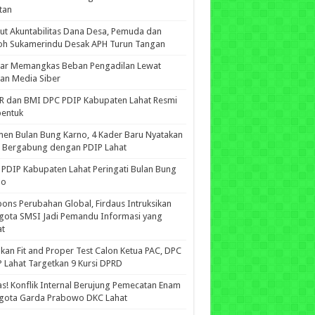
tan
ut Akuntabilitas Dana Desa, Pemuda dan
oh Sukamerindu Desak APH Turun Tangan
iar Memangkas Beban Pengadilan Lewat
an Media Siber
R dan BMI DPC PDIP Kabupaten Lahat Resmi
bentuk
n Bulan Bung Karno, 4 Kader Baru Nyatakan
p Bergabung dengan PDIP Lahat
PDIP Kabupaten Lahat Peringati Bulan Bung
no
ons Perubahan Global, Firdaus Intruksikan
gota SMSI Jadi Pemandu Informasi yang
at
kan Fit and Proper Test Calon Ketua PAC, DPC
 Lahat Targetkan 9 Kursi DPRD
s! Konflik Internal Berujung Pemecatan Enam
gota Garda Prabowo DKC Lahat