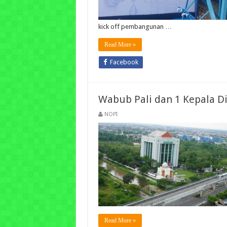
kick off pembangunan …
Read More »
Facebook
Wabub Pali dan 1 Kepala D
NOPI
Read More »