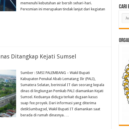
memenuhi kebutuhan air bersih sehari-hari.
Cari 
Peresmian ini merupakan tindak lanjut dari kegiatan
Cari
Beri
Lam
di
Sini
ORGAN
inas Ditangkap Kejati Sumsel
Sumber : SMSI PALEMBANG – Wakil Bupati
Kabupaten Penukal Abab Lematang Ilir (PALI),
Sumatera Selatan, berinisial IT dan seorang kepala
dinas di lingkungan Pemkab PALI diamankan Kejati
Sumsel. Keduanya diduga terkait dugaan kasus
suap fee proyek. Dari informasi yang diterima
detikSumbagsel, Wakil Bupati IT diamankan saat
berada di rumah dinasnya. …