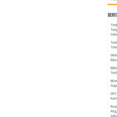
BERIT
Tind
Tunj
Sela
Tunt
Tok
Ikht
Ribu
BBH
Ter
Mome
Sia
DPC 
Kar
Resp
Ang
Seh