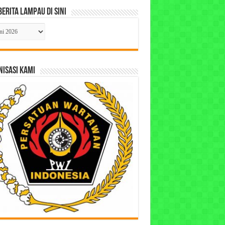
Berita Lampau di Sini
ta
pau
ISASI KAMI