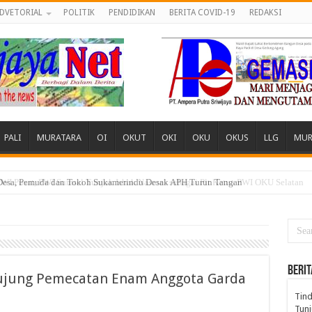
DVETORIAL
POLITIK
PENDIDIKAN
BERITA COVID-19
REDAKSI
PALI
MURATARA
OI
OKUT
OKI
OKU
OKUS
LLG
MUR
 Desa, Pemuda dan Tokoh Sukamerindu Desak APH Turun Tangan
BERIT
erujung Pemecatan Enam Anggota Garda
Tind
Tunj