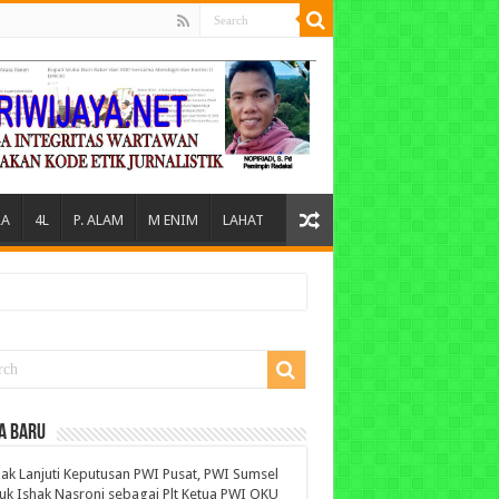
A
4L
P. ALAM
M ENIM
LAHAT
A BARU
ak Lanjuti Keputusan PWI Pusat, PWI Sumsel
uk Ishak Nasroni sebagai Plt Ketua PWI OKU