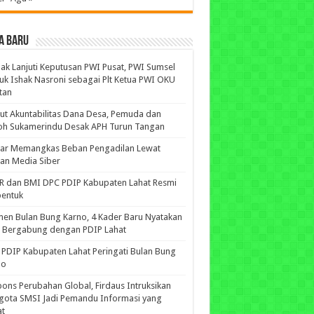
A BARU
ak Lanjuti Keputusan PWI Pusat, PWI Sumsel
uk Ishak Nasroni sebagai Plt Ketua PWI OKU
tan
ut Akuntabilitas Dana Desa, Pemuda dan
oh Sukamerindu Desak APH Turun Tangan
iar Memangkas Beban Pengadilan Lewat
an Media Siber
R dan BMI DPC PDIP Kabupaten Lahat Resmi
bentuk
n Bulan Bung Karno, 4 Kader Baru Nyatakan
p Bergabung dengan PDIP Lahat
PDIP Kabupaten Lahat Peringati Bulan Bung
no
ons Perubahan Global, Firdaus Intruksikan
gota SMSI Jadi Pemandu Informasi yang
at