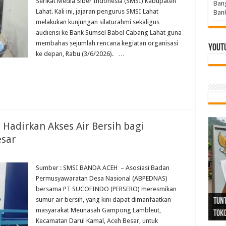
Serikat Media Siber Indonesia (SMSI) Kabupaten
Bang
Lahat. Kali ini, jajaran pengurus SMSI Lahat
Bank
melakukan kunjungan silaturahmi sekaligus
audiensi ke Bank Sumsel Babel Cabang Lahat guna
membahas sejumlah rencana kegiatan organisasi
Yout
ke depan, Rabu (3/6/2026). …
dirkan Akses Air Bersih bagi
esar
Sumber : SMSI BANDA ACEH – Asosiasi Badan
Permusyawaratan Desa Nasional (ABPEDNAS)
Tind
Bang
PGRI
bersama PT SUCOFINDO (PERSERO) meresmikan
sumur air bersih, yang kini dapat dimanfaatkan
Tunj
Tunt
Ikh
BBHR
Mom
DPC 
Resp
Laku
Pana
Bank
ABPE
Wabu
Tega
ABPE
Duga
masyarakat Meunasah Gampong Lambleut,
Sel
Tok
Ribu
Ter
Siap
Kar
Angg
DPC 
Ena
Dae
Bers
Sum
Gur
Bert
jug
Kecamatan Darul Kamal, Aceh Besar, untuk