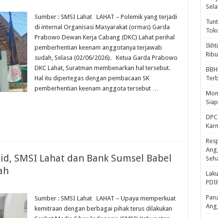
Sela
Sumber : SMSI Lahat LAHAT – Polemik yang terjadi
Tunt
di internal Organisasi Masyarakat (ormas) Garda
Tok
Prabowo Dewan Kerja Cabang (DKC) Lahat perihal
Ikht
pemberhentian keenam anggotanya terjawab
Ribu
sudah, Selasa (02/06/2026). Ketua Garda Prabowo
DKC Lahat, Suratman membenarkan hal tersebut.
BBH
Hal itu dipertegas dengan pembacaan SK
Ter
pemberhentian keenam anggota tersebut …
Mome
Sia
DPC 
Kar
Resp
Ang
id, SMSI Lahat dan Bank Sumsel Babel
Seh
rah
Laku
PDIP
Pana
Sumber : SMSI Lahat LAHAT – Upaya memperkuat
Ang
kemitraan dengan berbagai pihak terus dilakukan