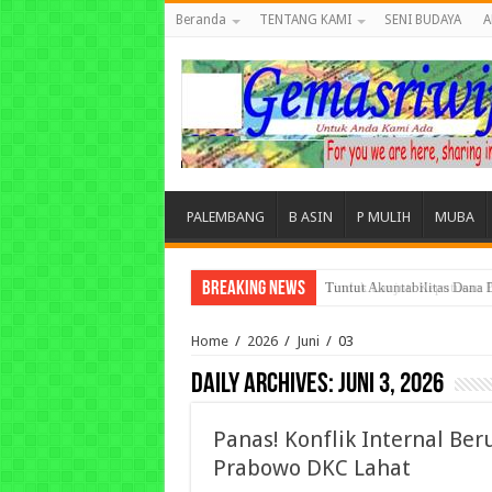
Beranda
TENTANG KAMI
SENI BUDAYA
A
PALEMBANG
B ASIN
P MULIH
MUBA
Breaking News
Tuntut Akuntabilitas Dana
Home
/
2026
/
Juni
/
03
Daily Archives:
Juni 3, 2026
Panas! Konflik Internal B
Prabowo DKC Lahat