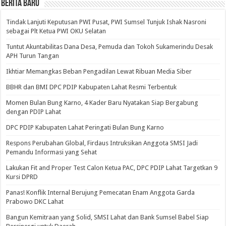
BERITA BARU
Tindak Lanjuti Keputusan PWI Pusat, PWI Sumsel Tunjuk Ishak Nasroni
sebagai Plt Ketua PWI OKU Selatan
Tuntut Akuntabilitas Dana Desa, Pemuda dan Tokoh Sukamerindu Desak
APH Turun Tangan
Ikhtiar Memangkas Beban Pengadilan Lewat Ribuan Media Siber
BBHR dan BMI DPC PDIP Kabupaten Lahat Resmi Terbentuk
Momen Bulan Bung Karno, 4 Kader Baru Nyatakan Siap Bergabung
dengan PDIP Lahat
DPC PDIP Kabupaten Lahat Peringati Bulan Bung Karno
Respons Perubahan Global, Firdaus Intruksikan Anggota SMSI Jadi
Pemandu Informasi yang Sehat
Lakukan Fit and Proper Test Calon Ketua PAC, DPC PDIP Lahat Targetkan 9
Kursi DPRD
Panas! Konflik Internal Berujung Pemecatan Enam Anggota Garda
Prabowo DKC Lahat
Bangun Kemitraan yang Solid, SMSI Lahat dan Bank Sumsel Babel Siap