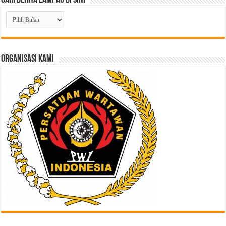
Cari
Berita
Lampau
di
Sini
ORGANISASI KAMI