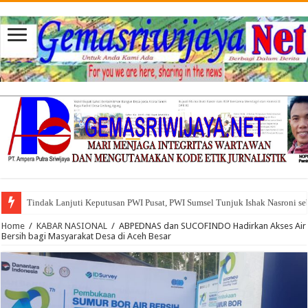
Tindak Lanjuti Keputusan PWI Pusat, PWI Sumsel Tunjuk Ishak Nasroni se
Tuntut Akuntabilitas Dana Desa, Pemuda dan Tokoh Sukamerindu Desak 
Home
/
KABAR NASIONAL
/
ABPEDNAS dan SUCOFINDO Hadirkan Akses Air
Bersih bagi Masyarakat Desa di Aceh Besar