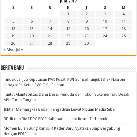
Juni 2017
S
S
R
K
J
S
M
1
2
3
4
5
6
7
8
9
10
11
12
13
14
15
16
17
18
19
20
21
22
23
24
25
26
27
28
29
30
« Mei
Jul »
BERITA BARU
Tindak Lanjuti Keputusan PWI Pusat, PWI Sumsel Tunjuk Ishak Nasroni
sebagai Plt Ketua PWI OKU Selatan
Tuntut Akuntabilitas Dana Desa, Pemuda dan Tokoh Sukamerindu Desak
APH Turun Tangan
Ikhtiar Memangkas Beban Pengadilan Lewat Ribuan Media Siber
BBHR dan BMI DPC PDIP Kabupaten Lahat Resmi Terbentuk
Momen Bulan Bung Karno, 4 Kader Baru Nyatakan Siap Bergabung
dengan PDIP Lahat