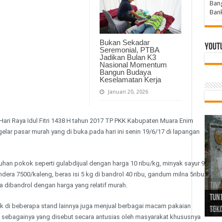
Bang
Bank
Bukan Sekadar
Yout
Seremonial, PTBA
Jadikan Bulan K3
Nasional Momentum
Bangun Budaya
Keselamatan Kerja
Januari 20, 2026
i Raya Idul Fitri 1438 H tahun 2017 TP PKK Kabupaten Muara Enim
lar pasar murah yang di buka.pada hari ini senin 19/6/17 di lapangan
han pokok seperti gulabdijual dengan harga 10 ribu/kg, minyak sayur 9
ndera 7500/kaleng, beras isi 5 kg di bandrol 40 ribu, gandum milna 5ribu
Tind
Bang
PGRI
a dibandrol dengan harga yang relatif murah.
Tunj
Tunt
Ikh
BBHR
Mom
DPC 
Resp
Laku
Pana
Bank
ABPE
Wabu
Tega
ABPE
Duga
k di beberapa stand lainnya juga menjual berbagai macam pakaian
Sel
Tok
Ribu
Ter
Siap
Kar
Angg
DPC 
Ena
Dae
Bers
Sum
Gur
Bert
jug
 sebagainya yang disebut secara antusias oleh masyarakat khususnya