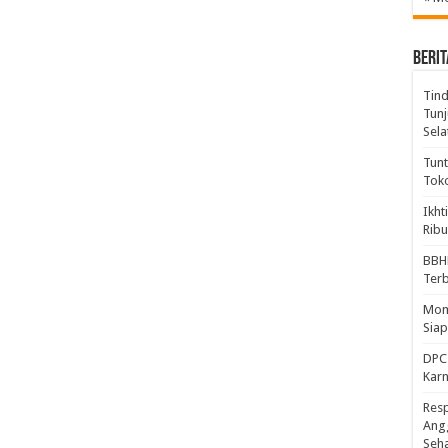
BERIT
Tind
Tunj
Sela
Tunt
Tok
Ikht
Ribu
BBH
Ter
Mome
Sia
DPC 
Kar
Resp
Ang
Seh