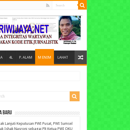
A
4L
P. ALAM
M ENIM
LAHAT
A BARU
ak Lanjuti Keputusan PWI Pusat, PWI Sumsel
uk Ishak Nasroni sebagai Plt Ketua PWI OKU