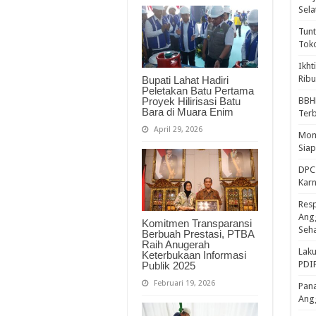
Sela
Tunt
Tok
Ikht
Ribu
Bupati Lahat Hadiri
Peletakan Batu Pertama
Proyek Hilirisasi Batu
BBH
Bara di Muara Enim
Ter
April 29, 2026
Mome
Sia
DPC 
Kar
Resp
Ang
Komitmen Transparansi
Seh
Berbuah Prestasi, PTBA
Raih Anugerah
Laku
Keterbukaan Informasi
PDIP
Publik 2025
Februari 19, 2026
Pana
Ang