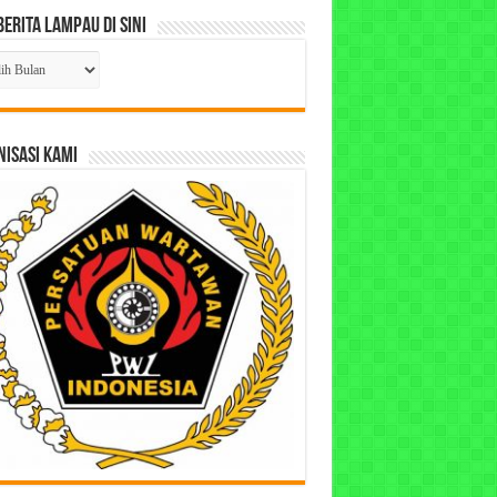
Berita Lampau di Sini
ta
pau
ISASI KAMI