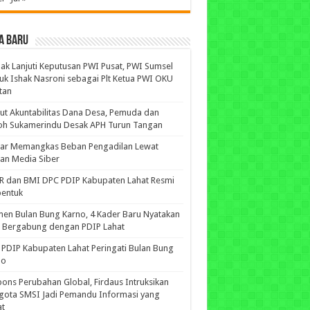
A BARU
ak Lanjuti Keputusan PWI Pusat, PWI Sumsel
uk Ishak Nasroni sebagai Plt Ketua PWI OKU
tan
ut Akuntabilitas Dana Desa, Pemuda dan
oh Sukamerindu Desak APH Turun Tangan
iar Memangkas Beban Pengadilan Lewat
an Media Siber
R dan BMI DPC PDIP Kabupaten Lahat Resmi
bentuk
n Bulan Bung Karno, 4 Kader Baru Nyatakan
p Bergabung dengan PDIP Lahat
PDIP Kabupaten Lahat Peringati Bulan Bung
no
ons Perubahan Global, Firdaus Intruksikan
gota SMSI Jadi Pemandu Informasi yang
at