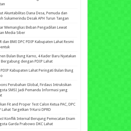
tan
ut Akuntabilitas Dana Desa, Pemuda dan
oh Sukamerindu Desak APH Turun Tangan
iar Memangkas Beban Pengadilan Lewat
an Media Siber
R dan BMI DPC PDIP Kabupaten Lahat Resmi
bentuk
n Bulan Bung Karno, 4 Kader Baru Nyatakan
p Bergabung dengan PDIP Lahat
PDIP Kabupaten Lahat Peringati Bulan Bung
no
ons Perubahan Global, Firdaus Intruksikan
gota SMSI Jadi Pemandu Informasi yang
at
kan Fit and Proper Test Calon Ketua PAC, DPC
 Lahat Targetkan 9 Kursi DPRD
s! Konflik Internal Berujung Pemecatan Enam
gota Garda Prabowo DKC Lahat