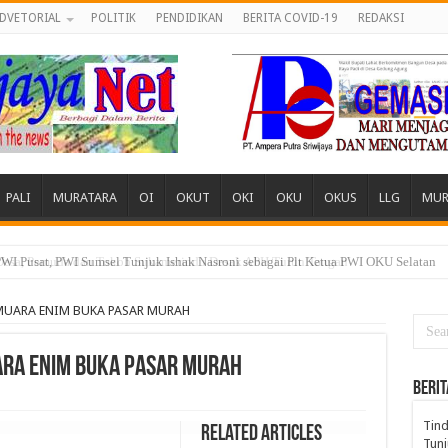
DVETORIAL
POLITIK
PENDIDIKAN
BERITA COVID-19
REDAKSI
PALI
MURATARA
OI
OKUT
OKI
OKU
OKUS
LLG
MUR
 Desa, Pemuda dan Tokoh Sukamerindu Desak APH Turun Tangan
MUARA ENIM BUKA PASAR MURAH
ARA ENIM BUKA PASAR MURAH
BERIT
Tind
Related Articles
Tunj