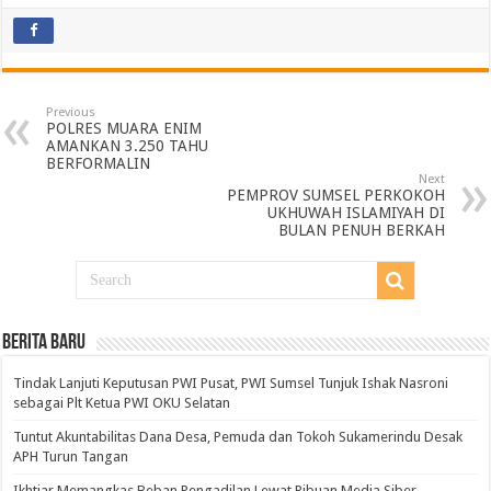
Previous
POLRES MUARA ENIM
AMANKAN 3.250 TAHU
BERFORMALIN
Next
PEMPROV SUMSEL PERKOKOH
UKHUWAH ISLAMIYAH DI
BULAN PENUH BERKAH
BERITA BARU
Tindak Lanjuti Keputusan PWI Pusat, PWI Sumsel Tunjuk Ishak Nasroni
sebagai Plt Ketua PWI OKU Selatan
Tuntut Akuntabilitas Dana Desa, Pemuda dan Tokoh Sukamerindu Desak
APH Turun Tangan
Ikhtiar Memangkas Beban Pengadilan Lewat Ribuan Media Siber