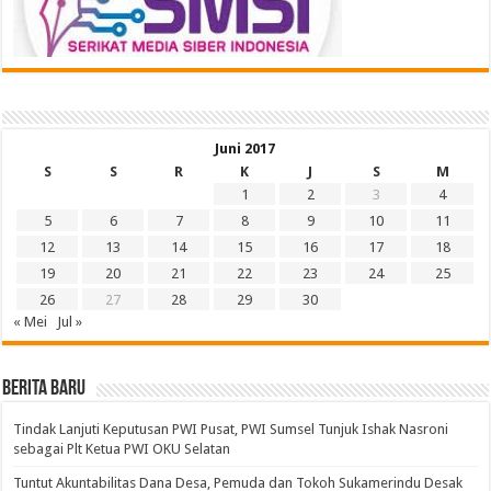
Juni 2017
S
S
R
K
J
S
M
1
2
3
4
5
6
7
8
9
10
11
12
13
14
15
16
17
18
19
20
21
22
23
24
25
26
27
28
29
30
« Mei
Jul »
BERITA BARU
Tindak Lanjuti Keputusan PWI Pusat, PWI Sumsel Tunjuk Ishak Nasroni
sebagai Plt Ketua PWI OKU Selatan
Tuntut Akuntabilitas Dana Desa, Pemuda dan Tokoh Sukamerindu Desak