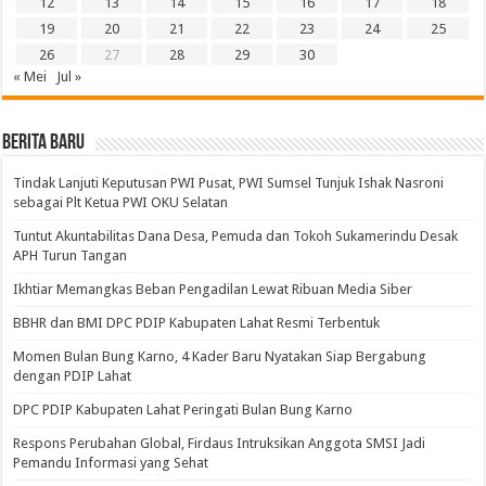
12
13
14
15
16
17
18
19
20
21
22
23
24
25
26
27
28
29
30
« Mei
Jul »
BERITA BARU
Tindak Lanjuti Keputusan PWI Pusat, PWI Sumsel Tunjuk Ishak Nasroni
sebagai Plt Ketua PWI OKU Selatan
Tuntut Akuntabilitas Dana Desa, Pemuda dan Tokoh Sukamerindu Desak
APH Turun Tangan
Ikhtiar Memangkas Beban Pengadilan Lewat Ribuan Media Siber
BBHR dan BMI DPC PDIP Kabupaten Lahat Resmi Terbentuk
Momen Bulan Bung Karno, 4 Kader Baru Nyatakan Siap Bergabung
dengan PDIP Lahat
DPC PDIP Kabupaten Lahat Peringati Bulan Bung Karno
Respons Perubahan Global, Firdaus Intruksikan Anggota SMSI Jadi
Pemandu Informasi yang Sehat