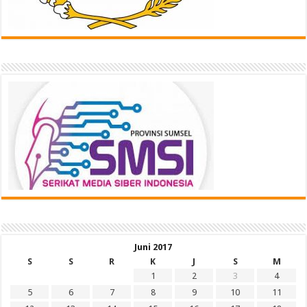
Juni 2017
S
S
R
K
J
S
M
1
2
3
4
5
6
7
8
9
10
11