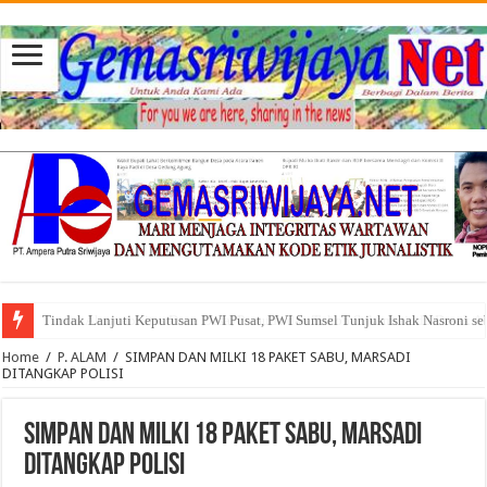
Tindak Lanjuti Keputusan PWI Pusat, PWI Sumsel Tunjuk Ishak Nasroni se
Tuntut Akuntabilitas Dana Desa, Pemuda dan Tokoh Sukamerindu Desak 
Home
/
P. ALAM
/
SIMPAN DAN MILKI 18 PAKET SABU, MARSADI
DITANGKAP POLISI
SIMPAN DAN MILKI 18 PAKET SABU, MARSADI
DITANGKAP POLISI