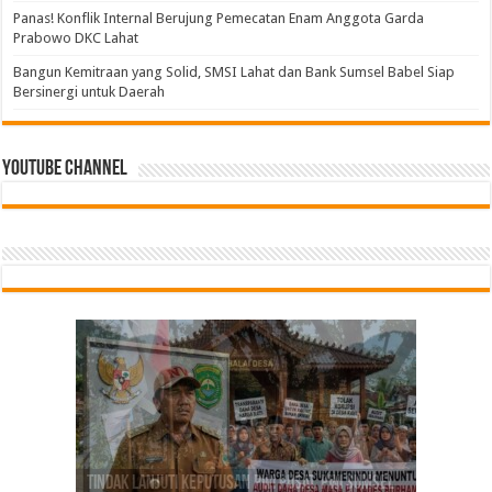
Panas! Konflik Internal Berujung Pemecatan Enam Anggota Garda
Prabowo DKC Lahat
Bangun Kemitraan yang Solid, SMSI Lahat dan Bank Sumsel Babel Siap
Bersinergi untuk Daerah
Youtube Channel
Tindak Lanjuti Keputusan PWI Pusat, PWI Sumsel
Bangun Kemitraan yang Solid, SMSI Lahat dan
PGRI Sumsel Gercep Konsolidasi, Riza Pahlevi