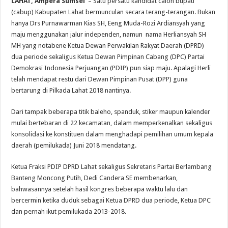
LAHAT, Ampera Sumsel
– Satu persatu kandidat calon bupati
(cabup) Kabupaten Lahat bermunculan secara terang-terangan. Bukan
hanya Drs Purnawarman Kias SH, Eeng Muda-Rozi Ardiansyah yang
maju menggunakan jalur independen, namun nama Herliansyah SH
MH yang notabene Ketua Dewan Perwakilan Rakyat Daerah (DPRD)
dua periode sekaligus Ketua Dewan Pimpinan Cabang (DPC) Partai
Demokrasi Indonesia Perjuangan (PDIP) pun siap maju. Apalagi Herli
telah mendapat restu dari Dewan Pimpinan Pusat (DPP) guna
bertarung di Pilkada Lahat 2018 nantinya.
Dari tampak beberapa titik baleho, spanduk, stiker maupun kalender
mulai bertebaran di 22 kecamatan, dalam memperkenalkan sekaligus
konsolidasi ke konstituen dalam menghadapi pemilihan umum kepala
daerah (pemilukada) Juni 2018 mendatang.
Ketua Fraksi PDIP DPRD Lahat sekaligus Sekretaris Partai Berlambang
Banteng Moncong Putih, Dedi Candera SE membenarkan,
bahwasannya setelah hasil kongres beberapa waktu lalu dan
bercermin ketika duduk sebagai Ketua DPRD dua periode, Ketua DPC
dan pernah ikut pemilukada 2013-2018.