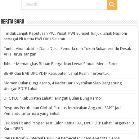
BERITA BARU
Tindak Lanjuti Keputusan PWI Pusat, PWI Sumsel Tunjuk Ishak Nasroni
sebagai Plt Ketua PWI OKU Selatan
Tuntut Akuntabilitas Dana Desa, Pemuda dan Tokoh Sukamerindu Desak
APH Turun Tangan
Ikhtiar Memangkas Beban Pengadilan Lewat Ribuan Media Siber
BBHR dan BMI DPC PDIP Kabupaten Lahat Resmi Terbentuk
Momen Bulan Bung Karno, 4 Kader Baru Nyatakan Siap Bergabung
dengan PDIP Lahat
DPC PDIP Kabupaten Lahat Peringati Bulan Bung Karno
Respons Perubahan Global, Firdaus Intruksikan Anggota SMSI Jadi
Pemandu Informasi yang Sehat
Lakukan Fit and Proper Test Calon Ketua PAC, DPC PDIP Lahat Targetkan 9
Kursi DPRD
Panas! Konflik Internal Berujung Pemecatan Enam Anggota Garda