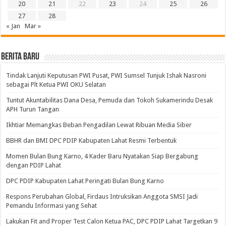
20
21
22
23
24
25
26
27
28
« Jan
Mar »
BERITA BARU
Tindak Lanjuti Keputusan PWI Pusat, PWI Sumsel Tunjuk Ishak Nasroni
sebagai Plt Ketua PWI OKU Selatan
Tuntut Akuntabilitas Dana Desa, Pemuda dan Tokoh Sukamerindu Desak
APH Turun Tangan
Ikhtiar Memangkas Beban Pengadilan Lewat Ribuan Media Siber
BBHR dan BMI DPC PDIP Kabupaten Lahat Resmi Terbentuk
Momen Bulan Bung Karno, 4 Kader Baru Nyatakan Siap Bergabung
dengan PDIP Lahat
DPC PDIP Kabupaten Lahat Peringati Bulan Bung Karno
Respons Perubahan Global, Firdaus Intruksikan Anggota SMSI Jadi
Pemandu Informasi yang Sehat
Lakukan Fit and Proper Test Calon Ketua PAC, DPC PDIP Lahat Targetkan 9