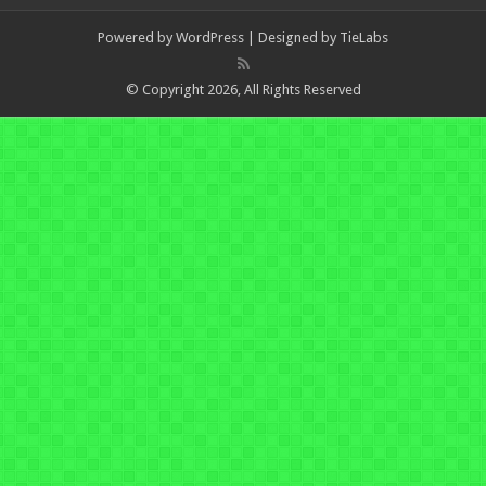
Powered by
WordPress
| Designed by
TieLabs
© Copyright 2026, All Rights Reserved