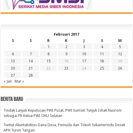
Februari 2017
S
S
R
K
J
S
M
1
2
3
4
5
6
7
8
9
10
11
12
13
14
15
16
17
18
19
20
21
22
23
24
25
26
27
28
« Jan
Mar »
BERITA BARU
Tindak Lanjuti Keputusan PWI Pusat, PWI Sumsel Tunjuk Ishak Nasroni
sebagai Plt Ketua PWI OKU Selatan
Tuntut Akuntabilitas Dana Desa, Pemuda dan Tokoh Sukamerindu Desak
APH Turun Tangan