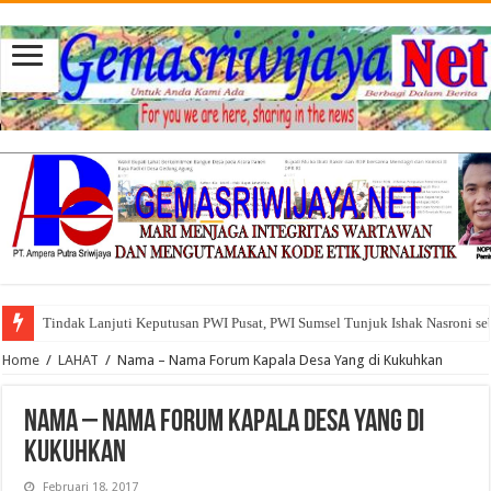
Tindak Lanjuti Keputusan PWI Pusat, PWI Sumsel Tunjuk Ishak Nasroni se
Tuntut Akuntabilitas Dana Desa, Pemuda dan Tokoh Sukamerindu Desak 
Home
/
LAHAT
/
Nama – Nama Forum Kapala Desa Yang di Kukuhkan
Nama – Nama Forum Kapala Desa Yang di
Kukuhkan
Februari 18, 2017