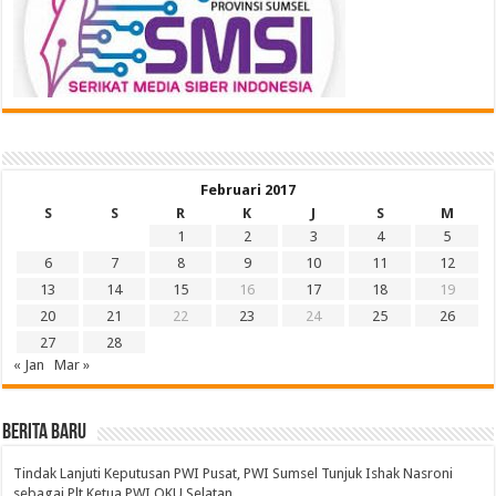
Februari 2017
S
S
R
K
J
S
M
1
2
3
4
5
6
7
8
9
10
11
12
13
14
15
16
17
18
19
20
21
22
23
24
25
26
27
28
« Jan
Mar »
BERITA BARU
Tindak Lanjuti Keputusan PWI Pusat, PWI Sumsel Tunjuk Ishak Nasroni
sebagai Plt Ketua PWI OKU Selatan