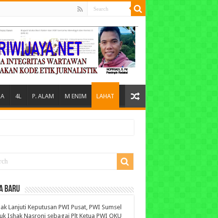
A
4L
P. ALAM
M ENIM
LAHAT
A BARU
ak Lanjuti Keputusan PWI Pusat, PWI Sumsel
uk Ishak Nasroni sebagai Plt Ketua PWI OKU