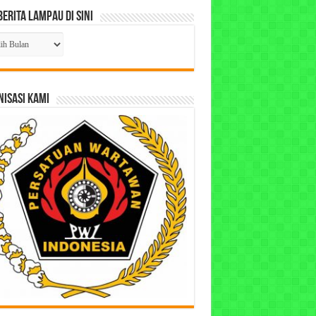
Berita Lampau di Sini
ta
pau
ISASI KAMI