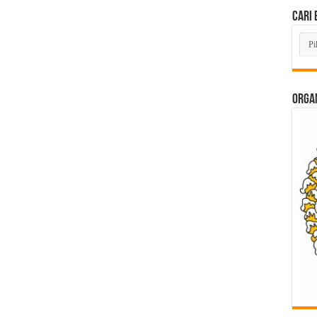
Cari 
Cari
Beri
Lam
di
Sini
ORGAN