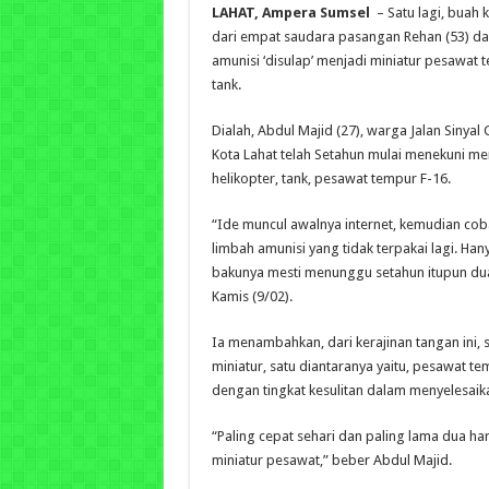
LAHAT, Ampera Sumsel
– Satu lagi, buah k
dari empat saudara pasangan Rehan (53) dan
amunisi ‘disulap’ menjadi miniatur pesawat 
tank.
Dialah, Abdul Majid (27), warga Jalan Sinya
Kota Lahat telah Setahun mulai menekuni m
helikopter, tank, pesawat tempur F-16.
“Ide muncul awalnya internet, kemudian co
limbah amunisi yang tidak terpakai lagi. Han
bakunya mesti menunggu setahun itupun dua k
Kamis (9/02).
Ia menambahkan, dari kerajinan tangan ini
miniatur, satu diantaranya yaitu, pesawat te
dengan tingkat kesulitan dalam menyelesaik
“Paling cepat sehari dan paling lama dua ha
miniatur pesawat,” beber Abdul Majid.