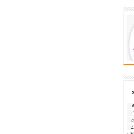
S
6
1
2
2
« Ja