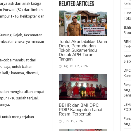
Related Articles
arya asli dari anak ketiga
Sela
 Purwati (52) dari limbah
Tunt
tempur F-16, helikopter dan
Tok
Ikht
Ribu
l Gunung Gajah, Kecamatan
Tuntut Akuntabilitas Dana
embuat mahakarya miniatur
BBH
Desa, Pemuda dan
Ter
Tokoh Sukamerindu
Desak APH Turun
Mome
Tangan
ba-coba membuat dari
Sia
Agustus 2, 2026
ya saja, untuk bahan
DPC 
ali,” katanya, ditemui,
Kar
Resp
Ang
, sudah menghasilkan empat
Seh
mpur F-16 sudah terjual,
Laku
annya.
BBHR dan BMI DPC
PDIP Kabupaten Lahat
PDIP
Resmi Terbentuk
ri untuk mengerjakan
Pana
Juni 15, 2026
Ang