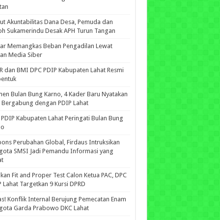
tan
ut Akuntabilitas Dana Desa, Pemuda dan
oh Sukamerindu Desak APH Turun Tangan
iar Memangkas Beban Pengadilan Lewat
an Media Siber
R dan BMI DPC PDIP Kabupaten Lahat Resmi
bentuk
n Bulan Bung Karno, 4 Kader Baru Nyatakan
p Bergabung dengan PDIP Lahat
PDIP Kabupaten Lahat Peringati Bulan Bung
no
ons Perubahan Global, Firdaus Intruksikan
gota SMSI Jadi Pemandu Informasi yang
at
kan Fit and Proper Test Calon Ketua PAC, DPC
 Lahat Targetkan 9 Kursi DPRD
s! Konflik Internal Berujung Pemecatan Enam
gota Garda Prabowo DKC Lahat