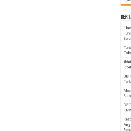
BERIT
Tind
Tunj
Sela
Tunt
Tok
Ikht
Ribu
BBH
Ter
Mome
Sia
DPC 
Kar
Resp
Ang
Seh