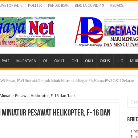
DVETORIAL
POLITIK
PENDIDIKAN
BERITA COVID-19
REDAKSI
PALI
MURATARA
OI
OKUT
OKI
OKU
OKUS
LLG
MUR
 Desa, Pemuda dan Tokoh Sukamerindu Desak APH Turun Tangan
i Miniatur Pesawat Helikopter, F-16 dan Tank
di Miniatur Pesawat Helikopter, F-16 dan
BERIT
Tind
Tunj