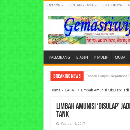
Beranda
TENTANG KAMI
SENI BUDAYA
A
PALEMBANG
B ASIN
P MULIH
MUBA
Breaking News
Tuntut Akuntabilitas Dana
Home
/
LAHAT
/
‎Limbah Amunisi ‘Disulap’ Jad
‎Limbah Amunisi ‘Disulap’ Ja
Tank
Februari 9, 2017