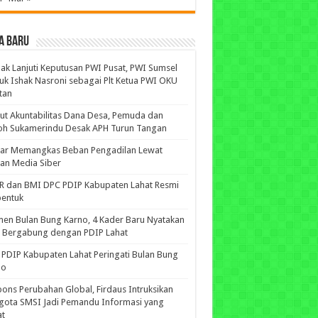
A BARU
ak Lanjuti Keputusan PWI Pusat, PWI Sumsel
uk Ishak Nasroni sebagai Plt Ketua PWI OKU
tan
ut Akuntabilitas Dana Desa, Pemuda dan
oh Sukamerindu Desak APH Turun Tangan
iar Memangkas Beban Pengadilan Lewat
an Media Siber
R dan BMI DPC PDIP Kabupaten Lahat Resmi
bentuk
n Bulan Bung Karno, 4 Kader Baru Nyatakan
p Bergabung dengan PDIP Lahat
PDIP Kabupaten Lahat Peringati Bulan Bung
no
ons Perubahan Global, Firdaus Intruksikan
gota SMSI Jadi Pemandu Informasi yang
at