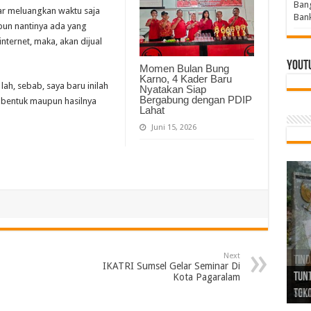
Bang
ar meluangkan waktu saja
Bank
pun nantinya ada yang
ternet, maka, akan dijual
Yout
Momen Bulan Bung
Karno, 4 Kader Baru
ah, sebab, saya baru inilah
Nyatakan Siap
Bergabung dengan PDIP
 bentuk maupun hasilnya
Lahat
Juni 15, 2026
Next
Tind
Bang
PGRI
IKATRI Sumsel Gelar Seminar Di
Tunj
Tunt
Ikh
BBHR
Mom
DPC 
Resp
Laku
Pana
Bank
ABPE
Wabu
Tega
ABPE
Duga
Kota Pagaralam
Sel
Tok
Ribu
Ter
Siap
Kar
Angg
DPC 
Ena
Dae
Bers
Sum
Gur
Bert
jug