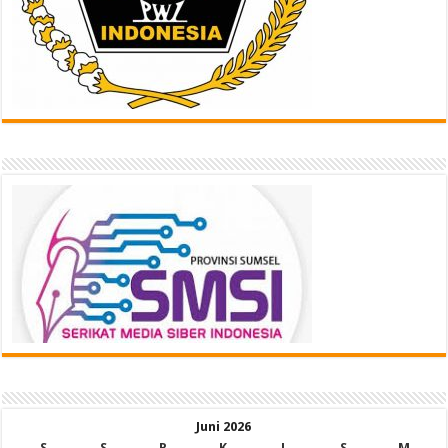
Juni 2026
S
S
R
K
J
S
M