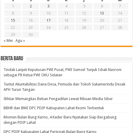
1
2
3
4
5
6
7
8
9
10
11
12
13
14
15
16
17
18
19
20
21
22
23
24
25
26
27
28
29
30
« Mei
Agu »
BERITA BARU
Tindak Lanjuti Keputusan PWI Pusat, PWI Sumsel Tunjuk Ishak Nasroni
sebagai Plt Ketua PWI OKU Selatan
Tuntut Akuntabilitas Dana Desa, Pemuda dan Tokoh Sukamerindu Desak
APH Turun Tangan
Ikhtiar Memangkas Beban Pengadilan Lewat Ribuan Media Siber
BBHR dan BMI DPC PDIP Kabupaten Lahat Resmi Terbentuk
Momen Bulan Bung Karno, 4 Kader Baru Nyatakan Siap Bergabung
dengan PDIP Lahat
DPC PDIP Kabupaten Lahat Peringati Bulan Bung Karno