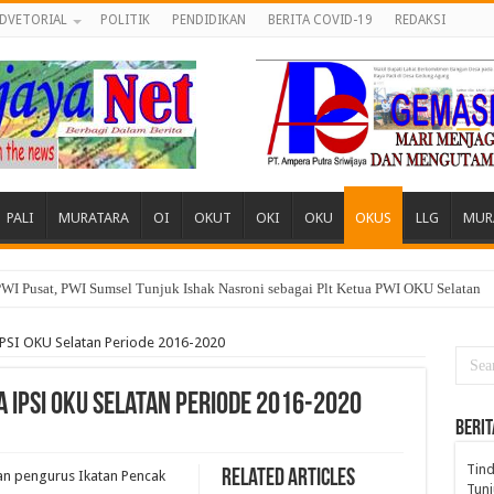
DVETORIAL
POLITIK
PENDIDIKAN
BERITA COVID-19
REDAKSI
PALI
MURATARA
OI
OKUT
OKI
OKU
OKUS
LLG
MUR
WI Pusat, PWI Sumsel Tunjuk Ishak Nasroni sebagai Plt Ketua PWI OKU Selatan
 Desa, Pemuda dan Tokoh Sukamerindu Desak APH Turun Tangan
PSI OKU Selatan Periode 2016-2020
 IPSI OKU Selatan Periode 2016-2020
BERIT
Tind
Related Articles
an pengurus Ikatan Pencak
Tunj