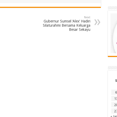
Next
Gubernur Sumsel ‘Alex’ Hadiri
Silaturahmi Bersama Keluarga
Besar Sekayu
S
6
1
2
2
« Ja