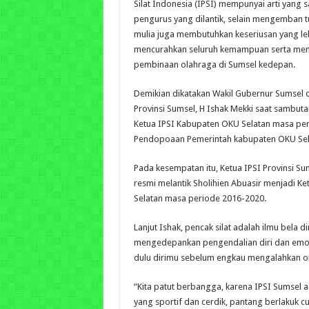
Silat Indonesia (IPSI) mempunyai arti yang 
pengurus yang dilantik, selain mengemban 
mulia juga membutuhkan keseriusan yang leb
mencurahkan seluruh kemampuan serta m
pembinaan olahraga di Sumsel kedepan.
Demikian dikatakan Wakil Gubernur Sumsel d
Provinsi Sumsel, H Ishak Mekki saat sambuta
Ketua IPSI Kabupaten OKU Selatan masa per
Pendopoaan Pemerintah kabupaten OKU Sela
Pada kesempatan itu, Ketua IPSI Provinsi Su
resmi melantik Sholihien Abuasir menjadi K
Selatan masa periode 2016-2020.
Lanjut Ishak, pencak silat adalah ilmu bela di
mengedepankan pengendalian diri dan emos
dulu dirimu sebelum engkau mengalahkan or
“Kita patut berbangga, karena IPSI Sumsel 
yang sportif dan cerdik, pantang berlakuk cu