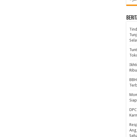
BERIT
Tind
Tunj
Sela
Tunt
Tok
Ikht
Ribu
BBH
Ter
Mome
Sia
DPC 
Kar
Resp
Ang
Seh