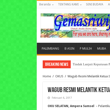
Beranda
TENTANG KAMI
SENI BUDAYA
A
PALEMBANG
B ASIN
P MULIH
MUBA
Breaking News
Tindak Lanjuti Keputusan P
Tuntut Akuntabilitas Dana
Home
/
OKUS
/
Wagub Resmi Melantik Ketua I
Wagub Resmi Melantik Ketua
Februari 6, 2017
OKU SELATAN, Ampera Sumsel
– Pelantik