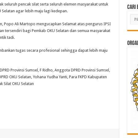
k seluruh pencak silat serta seluruh elemen masyarakat untuk
Cari 
latan agar lebih maju lagi kedepan.
Cari
Beri
an, Popo Ali Martopo mengucapkan Selamat atas pengurus IPSI
Lam
di
gan tersendiri bagi Pemkab OKU Selatan dan semua masyarakat
Sini
tik tadi.
ORGAN
bankan tugas secara profesional sehingga dapat lebih maju
 DPRD Provinsi Sumsel, F Ridho, Anggota DPRD Provinsi Sumsel,
 DPRD OKU Selatan, Yohana Yudha Yanti, Para FKPD Kabupaten
k Silat OKU Selatan