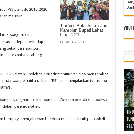
Bang
Bank
rus IPSI periode 2016-2020
ikiran maupun
Tim Voli Bukit Asam Jadi
Yout
Kampiun Bupati Lahat
Cup 2024
luruh pengurus IPSI
entasi kedepan terhadap
Mei 16, 2024
yang sehat dan mampu
-induk organisasi cabang
IPSI OKU Selatan, Sholehen Abuasir menuturkan siap mengemban
n pada saat pelantikan. “Kami IPSI akan menjalankan tugas apa
jarnya.
a bangsa yang harus dikembangkan. Dengan pencak silat bahwa
 dalam pencak silat ini.
Tind
Bang
PGRI
an berupaya mengibarkan bendera IPSI ke seluruh pelosok di
Tunj
Tunt
Ikh
BBHR
Mom
DPC 
Resp
Laku
Pana
Bank
ABPE
Wabu
Tega
ABPE
Duga
Sel
Tok
Ribu
Ter
Siap
Kar
Angg
DPC 
Ena
Dae
Bers
Sum
Gur
Bert
jug