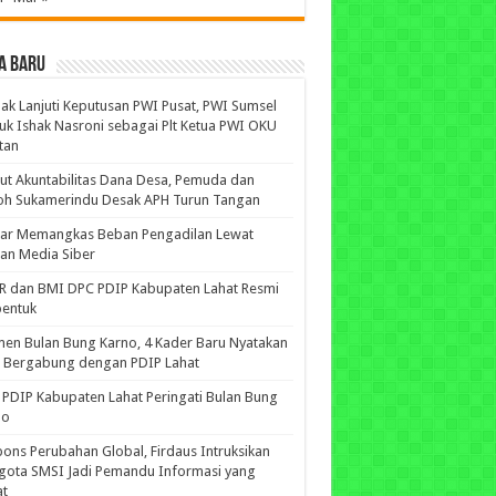
A BARU
ak Lanjuti Keputusan PWI Pusat, PWI Sumsel
uk Ishak Nasroni sebagai Plt Ketua PWI OKU
tan
ut Akuntabilitas Dana Desa, Pemuda dan
oh Sukamerindu Desak APH Turun Tangan
iar Memangkas Beban Pengadilan Lewat
an Media Siber
R dan BMI DPC PDIP Kabupaten Lahat Resmi
bentuk
n Bulan Bung Karno, 4 Kader Baru Nyatakan
p Bergabung dengan PDIP Lahat
PDIP Kabupaten Lahat Peringati Bulan Bung
no
ons Perubahan Global, Firdaus Intruksikan
gota SMSI Jadi Pemandu Informasi yang
at