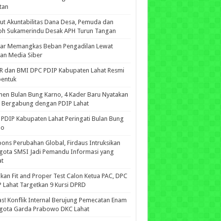
tan
ut Akuntabilitas Dana Desa, Pemuda dan
oh Sukamerindu Desak APH Turun Tangan
iar Memangkas Beban Pengadilan Lewat
an Media Siber
R dan BMI DPC PDIP Kabupaten Lahat Resmi
bentuk
n Bulan Bung Karno, 4 Kader Baru Nyatakan
p Bergabung dengan PDIP Lahat
PDIP Kabupaten Lahat Peringati Bulan Bung
no
ons Perubahan Global, Firdaus Intruksikan
gota SMSI Jadi Pemandu Informasi yang
at
kan Fit and Proper Test Calon Ketua PAC, DPC
 Lahat Targetkan 9 Kursi DPRD
s! Konflik Internal Berujung Pemecatan Enam
gota Garda Prabowo DKC Lahat