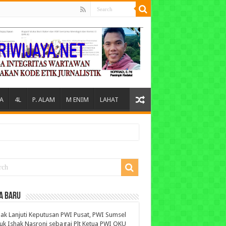
A
4L
P. ALAM
M ENIM
LAHAT
A BARU
ak Lanjuti Keputusan PWI Pusat, PWI Sumsel
uk Ishak Nasroni sebagai Plt Ketua PWI OKU