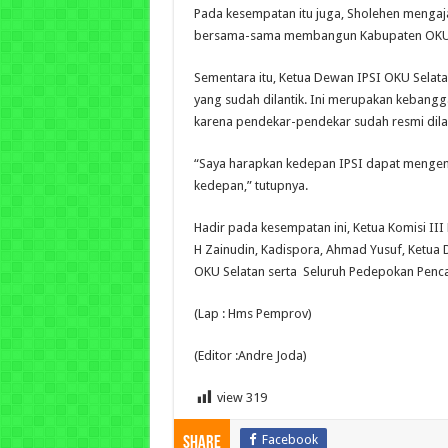
Pada kesempatan itu juga, Sholehen mengaja
bersama-sama membangun Kabupaten OKU Se
Sementara itu, Ketua Dewan IPSI OKU Selat
yang sudah dilantik. Ini merupakan kebang
karena pendekar-pendekar sudah resmi dilan
“Saya harapkan kedepan IPSI dapat mengem
kedepan,” tutupnya.
Hadir pada kesempatan ini, Ketua Komisi III
H Zainudin, Kadispora, Ahmad Yusuf, Ketua
OKU Selatan serta Seluruh Pedepokan Penca
(Lap : Hms Pemprov)
(Editor :Andre Joda)
view
319
Facebook
Share