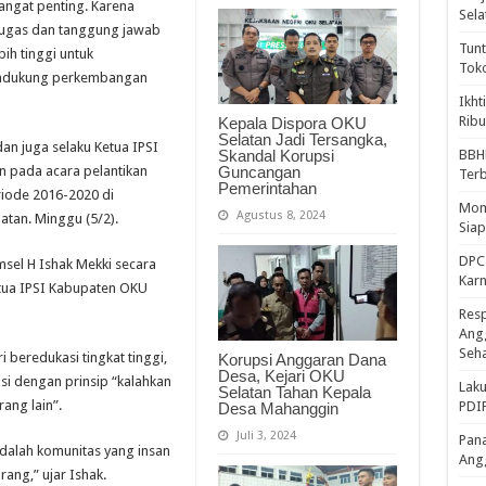
sangat penting. Karena
Sela
tugas dan tanggung jawab
Tunt
ih tinggi untuk
Tok
endukung perkembangan
Ikht
Ribu
Kepala Dispora OKU
Selatan Jadi Tersangka,
an juga selaku Ketua IPSI
Skandal Korupsi
BBH
Guncangan
n pada acara pelantikan
Ter
Pemerintahan
iode 2016-2020 di
Mome
Agustus 8, 2024
tan. Minggu (5/2).
Sia
DPC 
msel H Ishak Mekki secara
Kar
etua IPSI Kabupaten OKU
Resp
Ang
Seh
ri beredukasi tingkat tinggi,
Korupsi Anggaran Dana
Desa, Kejari OKU
i dengan prinsip “kalahkan
Laku
Selatan Tahan Kepala
ang lain”.
PDIP
Desa Mahanggin
Juli 3, 2024
Pana
adalah komunitas yang insan
Ang
rang,” ujar Ishak.