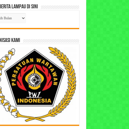
Berita Lampau di Sini
ta
pau
ISASI KAMI