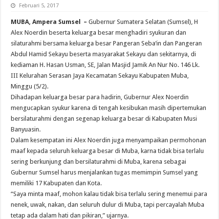
Februari 5, 2017
MUBA, Ampera Sumsel –
Gubernur Sumatera Selatan (Sumsel), H
Alex Noerdin beserta keluarga besar menghadiri syukuran dan
silaturahmi bersama keluarga besar Pangeran Seba’in dan Pangeran
Abdul Hamid Sekayu beserta masyarakat Sekayu dan sekitarnya, di
kediaman H. Hasan Usman, SE, Jalan Masjid Jamik An Nur No. 146 Lk.
III Kelurahan Serasan Jaya Kecamatan Sekayu Kabupaten Muba,
Minggu (5/2).
Dihadapan keluarga besar para hadirin, Gubernur Alex Noerdin
mengucapkan syukur karena di tengah kesibukan masih dipertemukan
bersilaturahmi dengan segenap keluarga besar di Kabupaten Musi
Banyuasin.
Dalam kesempatan ini Alex Noerdin juga menyampaikan permohonan
maaf kepada seluruh keluarga besar di Muba, karna tidak bisa terlalu
sering berkunjung dan bersilaturahmi di Muba, karena sebagai
Gubernur Sumsel harus menjalankan tugas memimpin Sumsel yang
memiliki 17 Kabupaten dan Kota.
“Saya minta maaf, mohon kalau tidak bisa terlalu sering menemui para
nenek, uwak, nakan, dan seluruh dulur di Muba, tapi percayalah Muba
tetap ada dalam hati dan pikiran,” ujarnya.