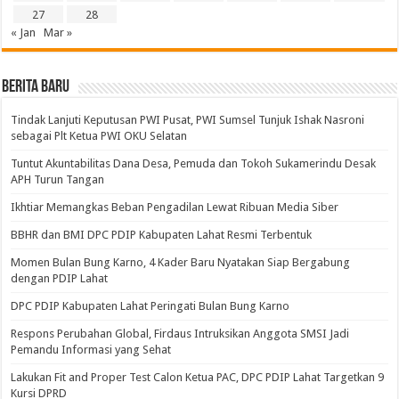
27
28
« Jan
Mar »
BERITA BARU
Tindak Lanjuti Keputusan PWI Pusat, PWI Sumsel Tunjuk Ishak Nasroni
sebagai Plt Ketua PWI OKU Selatan
Tuntut Akuntabilitas Dana Desa, Pemuda dan Tokoh Sukamerindu Desak
APH Turun Tangan
Ikhtiar Memangkas Beban Pengadilan Lewat Ribuan Media Siber
BBHR dan BMI DPC PDIP Kabupaten Lahat Resmi Terbentuk
Momen Bulan Bung Karno, 4 Kader Baru Nyatakan Siap Bergabung
dengan PDIP Lahat
DPC PDIP Kabupaten Lahat Peringati Bulan Bung Karno
Respons Perubahan Global, Firdaus Intruksikan Anggota SMSI Jadi
Pemandu Informasi yang Sehat
Lakukan Fit and Proper Test Calon Ketua PAC, DPC PDIP Lahat Targetkan 9
Kursi DPRD