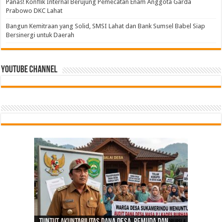
Panas! Konflik Internal Berujung Pemecatan Enam Anggota Garda
Prabowo DKC Lahat
Bangun Kemitraan yang Solid, SMSI Lahat dan Bank Sumsel Babel Siap
Bersinergi untuk Daerah
Youtube Channel
Tindak Lanjuti Keputusan PWI Pusat, PWI Sumsel
Bangun Kemitraan yang Solid, SMSI Lahat dan
PGRI Sumsel Gercep Konsolidasi, Riza Pahlevi