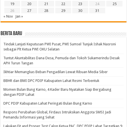
19
20
21
22
23
24
25
26
27
28
29
30
31
« Nov
Jan »
BERITA BARU
Tindak Lanjuti Keputusan PWI Pusat, PWI Sumsel Tunjuk Ishak Nasroni
sebagai Plt Ketua PWI OKU Selatan
Tuntut Akuntabilitas Dana Desa, Pemuda dan Tokoh Sukamerindu Desak
APH Turun Tangan
Ikhtiar Memangkas Beban Pengadilan Lewat Ribuan Media Siber
BBHR dan BMI DPC PDIP Kabupaten Lahat Resmi Terbentuk
Momen Bulan Bung Karno, 4 Kader Baru Nyatakan Siap Bergabung
dengan PDIP Lahat
DPC PDIP Kabupaten Lahat Peringati Bulan Bung Karno
Respons Perubahan Global, Firdaus Intruksikan Anggota SMSI Jadi
Pemandu Informasi yang Sehat
Lakukan Fit and Proper Test Calon Ketua PAC, DPC PDIP Lahat Targetkan 9