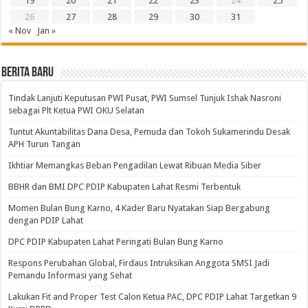
19
20
21
22
23
24
25
26
27
28
29
30
31
« Nov
Jan »
BERITA BARU
Tindak Lanjuti Keputusan PWI Pusat, PWI Sumsel Tunjuk Ishak Nasroni
sebagai Plt Ketua PWI OKU Selatan
Tuntut Akuntabilitas Dana Desa, Pemuda dan Tokoh Sukamerindu Desak
APH Turun Tangan
Ikhtiar Memangkas Beban Pengadilan Lewat Ribuan Media Siber
BBHR dan BMI DPC PDIP Kabupaten Lahat Resmi Terbentuk
Momen Bulan Bung Karno, 4 Kader Baru Nyatakan Siap Bergabung
dengan PDIP Lahat
DPC PDIP Kabupaten Lahat Peringati Bulan Bung Karno
Respons Perubahan Global, Firdaus Intruksikan Anggota SMSI Jadi
Pemandu Informasi yang Sehat
Lakukan Fit and Proper Test Calon Ketua PAC, DPC PDIP Lahat Targetkan 9