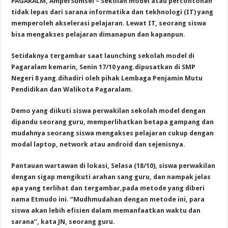
PAGARALM, AmperSumsel – Sekolah model atau percontohan
tidak lepas dari sarana informatika dan tekhnologi (IT) yang
memperoleh akselerasi pelajaran. Lewat IT, seorang siswa
bisa mengakses pelajaran dimanapun dan kapanpun.
Setidaknya tergambar saat launching sekolah model di
Pagaralam kemarin, Senin 17/10 yang.dipusatkan di SMP
Negeri 8 yang.dihadiri oleh pihak Lembaga Penjamin Mutu
Pendidikan dan Walikota Pagaralam.
Demo yang diikuti siswa perwakilan sekolah model dengan
dipandu seorang guru, memperlihatkan betapa gampang dan
mudahnya seorang siswa mengakses pelajaran cukup dengan
modal laptop, network atau android dan sejenisnya.
Pantauan wartawan di lokasi, Selasa (18/10), siswa perwakilan
dengan sigap mengikuti arahan sang guru, dan nampak jelas
apa yang terlihat dan tergambar,pada metode yang diberi
nama Etmudo ini. “Mudhmudahan dengan metode ini, para
siswa akan lebih efisien dalam memanfaatkan waktu dan
sarana”, kata JN, seorang guru.