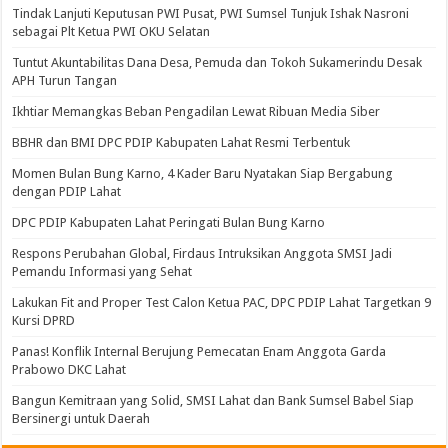
Tindak Lanjuti Keputusan PWI Pusat, PWI Sumsel Tunjuk Ishak Nasroni
sebagai Plt Ketua PWI OKU Selatan
Tuntut Akuntabilitas Dana Desa, Pemuda dan Tokoh Sukamerindu Desak
APH Turun Tangan
Ikhtiar Memangkas Beban Pengadilan Lewat Ribuan Media Siber
BBHR dan BMI DPC PDIP Kabupaten Lahat Resmi Terbentuk
Momen Bulan Bung Karno, 4 Kader Baru Nyatakan Siap Bergabung
dengan PDIP Lahat
DPC PDIP Kabupaten Lahat Peringati Bulan Bung Karno
Respons Perubahan Global, Firdaus Intruksikan Anggota SMSI Jadi
Pemandu Informasi yang Sehat
Lakukan Fit and Proper Test Calon Ketua PAC, DPC PDIP Lahat Targetkan 9
Kursi DPRD
Panas! Konflik Internal Berujung Pemecatan Enam Anggota Garda
Prabowo DKC Lahat
Bangun Kemitraan yang Solid, SMSI Lahat dan Bank Sumsel Babel Siap
Bersinergi untuk Daerah