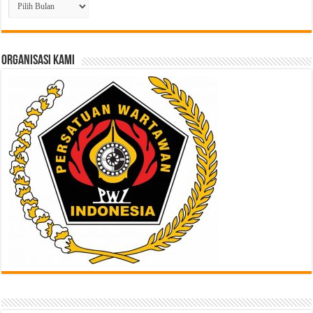
Berita
Lampau
di
Sini
ORGANISASI KAMI