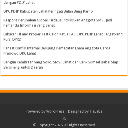
dengan PDIP Lahat
DPC PDIP Kabupaten Lahat Peringati Bulan Bung Karno
Respons Perubahan Global, Firdaus Intruksikan Anggota SMSI Jadi
Pemandu Informasi yang Sehat
Lakukan Fit and Proper Test Calon Ketua PAC, DPC PDIP Lahat Targetkan 9
Kursi DPRD
Panas! Konflik Internal Berujung Pemecatan Enam Anggota Garda
Prabowo DKC Lahat
Bangun Kemitraan yang Solid, SMSI Lahat dan Bank Sumsel Babel Siap
Bersinergi untuk Daerah
Powered by
WordPress
| Designed by
TieLabs
© Copyright 2026, All Rights Reserved