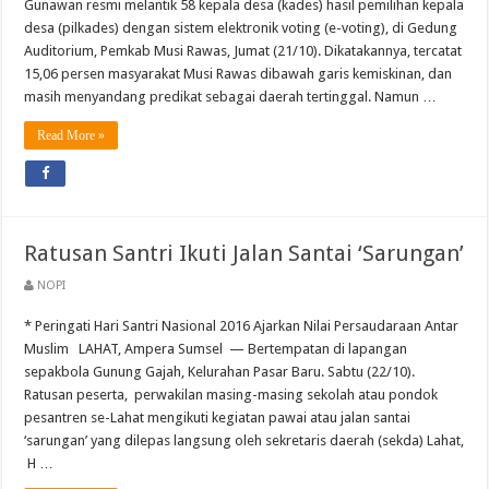
Gunawan resmi melantik 58 kepala desa (kades) hasil pemilihan kepala
desa (pilkades) dengan sistem elektronik voting (e-voting), di Gedung
Auditorium, Pemkab Musi Rawas, Jumat (21/10). Dikatakannya, tercatat
15,06 persen masyarakat Musi Rawas dibawah garis kemiskinan, dan
masih menyandang predikat sebagai daerah tertinggal. Namun …
Read More »
Ratusan Santri Ikuti Jalan Santai ‘Sarungan’
NOPI
* Peringati Hari Santri Nasional 2016 Ajarkan Nilai Persaudaraan Antar
Muslim LAHAT, Ampera Sumsel — Bertempatan di lapangan
sepakbola Gunung Gajah, Kelurahan Pasar Baru. Sabtu (22/10).
Ratusan peserta, perwakilan masing-masing sekolah atau pondok
pesantren se-Lahat mengikuti kegiatan pawai atau jalan santai
‘sarungan’ yang dilepas langsung oleh sekretaris daerah (sekda) Lahat,
H …