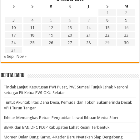
S
S
R
K
J
S
M
1
2
3
4
5
6
7
8
9
10
11
12
13
14
15
16
17
18
19
20
21
22
23
24
25
26
27
28
29
30
31
« Sep
Nov »
BERITA BARU
Tindak Lanjuti Keputusan PWI Pusat, PWI Sumsel Tunjuk Ishak Nasroni
sebagai Plt Ketua PWI OKU Selatan
Tuntut Akuntabilitas Dana Desa, Pemuda dan Tokoh Sukamerindu Desak
APH Turun Tangan
Ikhtiar Memangkas Beban Pengadilan Lewat Ribuan Media Siber
BBHR dan BMI DPC PDIP Kabupaten Lahat Resmi Terbentuk
Momen Bulan Bung Karno, 4 Kader Baru Nyatakan Siap Bergabung