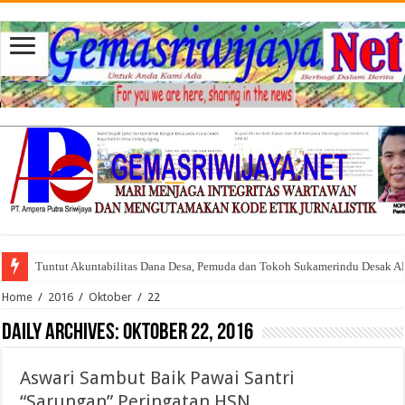
Tuntut Akuntabilitas Dana Desa, Pemuda dan Tokoh Sukamerindu Desak 
Home
/
2016
/
Oktober
/
22
Daily Archives:
Oktober 22, 2016
Aswari Sambut Baik Pawai Santri
“Sarungan” Peringatan HSN