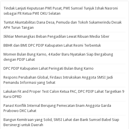
Tindak Lanjuti Keputusan PWI Pusat, PWI Sumsel Tunjuk Ishak Nasroni
sebagai Plt Ketua PWI OKU Selatan
Tuntut Akuntabilitas Dana Desa, Pemuda dan Tokoh Sukamerindu Desak
APH Turun Tangan
Ikhtiar Memangkas Beban Pengadilan Lewat Ribuan Media Siber
BBHR dan BMI DPC PDIP Kabupaten Lahat Resmi Terbentuk
Momen Bulan Bung Karno, 4 Kader Baru Nyatakan Siap Bergabung
dengan PDIP Lahat
DPC PDIP Kabupaten Lahat Peringati Bulan Bung Karno
Respons Perubahan Global, Firdaus Intruksikan Anggota SMSI Jadi
Pemandu Informasi yang Sehat
Lakukan Fit and Proper Test Calon Ketua PAC, DPC PDIP Lahat Targetkan 9
Kursi DPRD
Panas! Konflik Internal Berujung Pemecatan Enam Anggota Garda
Prabowo DKC Lahat
Bangun Kemitraan yang Solid, SMSI Lahat dan Bank Sumsel Babel Siap
Bersinergi untuk Daerah