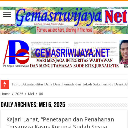
Tuntut Akuntabilitas Dana Desa, Pemuda dan Tokoh Sukamerindu Desak 
Home
/
2025
/
Mei
/
06
Daily Archives:
Mei 6, 2025
Kajari Lahat, “Penetapan dan Penahanan
Tersangka Kasus Korupsi Sudah Sesuai