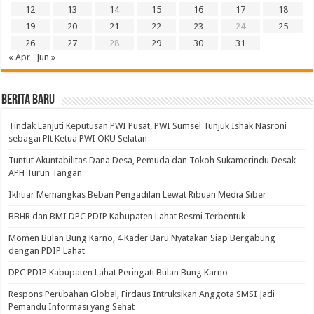
12
13
14
15
16
17
18
19
20
21
22
23
24
25
26
27
28
29
30
31
« Apr
Jun »
BERITA BARU
Tindak Lanjuti Keputusan PWI Pusat, PWI Sumsel Tunjuk Ishak Nasroni
sebagai Plt Ketua PWI OKU Selatan
Tuntut Akuntabilitas Dana Desa, Pemuda dan Tokoh Sukamerindu Desak
APH Turun Tangan
Ikhtiar Memangkas Beban Pengadilan Lewat Ribuan Media Siber
BBHR dan BMI DPC PDIP Kabupaten Lahat Resmi Terbentuk
Momen Bulan Bung Karno, 4 Kader Baru Nyatakan Siap Bergabung
dengan PDIP Lahat
DPC PDIP Kabupaten Lahat Peringati Bulan Bung Karno
Respons Perubahan Global, Firdaus Intruksikan Anggota SMSI Jadi
Pemandu Informasi yang Sehat