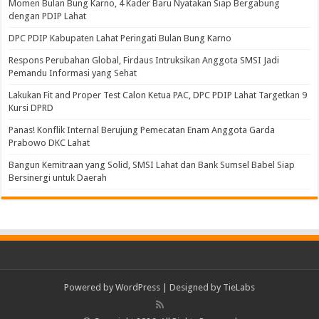
Momen Bulan Bung Karno, 4 Kader Baru Nyatakan Siap Bergabung
dengan PDIP Lahat
DPC PDIP Kabupaten Lahat Peringati Bulan Bung Karno
Respons Perubahan Global, Firdaus Intruksikan Anggota SMSI Jadi
Pemandu Informasi yang Sehat
Lakukan Fit and Proper Test Calon Ketua PAC, DPC PDIP Lahat Targetkan 9
Kursi DPRD
Panas! Konflik Internal Berujung Pemecatan Enam Anggota Garda
Prabowo DKC Lahat
Bangun Kemitraan yang Solid, SMSI Lahat dan Bank Sumsel Babel Siap
Bersinergi untuk Daerah
Powered by
WordPress
| Designed by
TieLabs