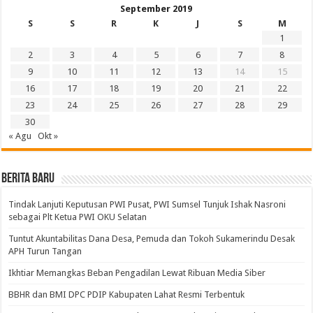
September 2019
S
S
R
K
J
S
M
1
2
3
4
5
6
7
8
9
10
11
12
13
14
15
16
17
18
19
20
21
22
23
24
25
26
27
28
29
30
« Agu
Okt »
BERITA BARU
Tindak Lanjuti Keputusan PWI Pusat, PWI Sumsel Tunjuk Ishak Nasroni
sebagai Plt Ketua PWI OKU Selatan
Tuntut Akuntabilitas Dana Desa, Pemuda dan Tokoh Sukamerindu Desak
APH Turun Tangan
Ikhtiar Memangkas Beban Pengadilan Lewat Ribuan Media Siber
BBHR dan BMI DPC PDIP Kabupaten Lahat Resmi Terbentuk