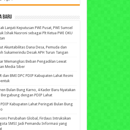
A BARU
ak Lanjuti Keputusan PWI Pusat, PWI Sumsel
uk Ishak Nasroni sebagai Plt Ketua PWI OKU
tan
ut Akuntabilitas Dana Desa, Pemuda dan
oh Sukamerindu Desak APH Turun Tangan
iar Memangkas Beban Pengadilan Lewat
an Media Siber
R dan BMI DPC PDIP Kabupaten Lahat Resmi
bentuk
n Bulan Bung Karno, 4 Kader Baru Nyatakan
p Bergabung dengan PDIP Lahat
PDIP Kabupaten Lahat Peringati Bulan Bung
no
ons Perubahan Global, Firdaus Intruksikan
gota SMSI Jadi Pemandu Informasi yang
at