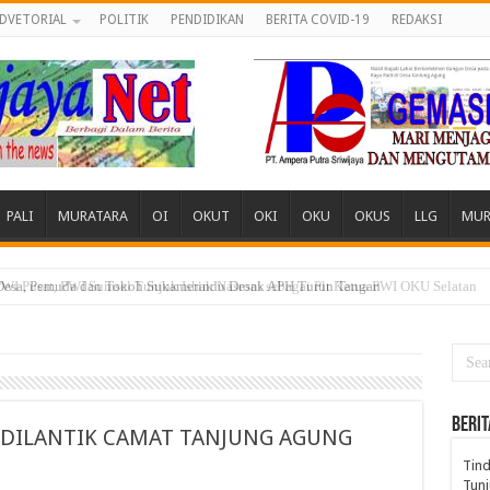
DVETORIAL
POLITIK
PENDIDIKAN
BERITA COVID-19
REDAKSI
PALI
MURATARA
OI
OKUT
OKI
OKU
OKUS
LLG
MUR
 Desa, Pemuda dan Tokoh Sukamerindu Desak APH Turun Tangan
BERIT
 DILANTIK CAMAT TANJUNG AGUNG
Tind
Tunj