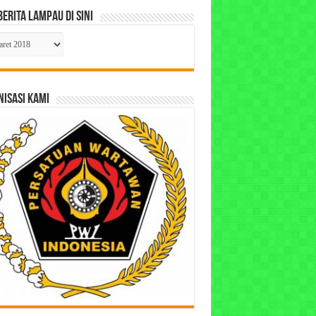
Berita Lampau di Sini
ta
pau
ISASI KAMI