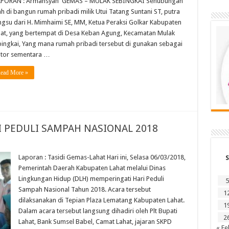
PORAN : Armansyah GEMAS – MULAK SEBINGKAI Sehubungan
ah di bangun rumah pribadi milik Utui Tatang Suntani ST, putra
gsu dari H. Mimhaimi SE, MM, Ketua Peraksi Golkar Kabupaten
at, yang bertempat di Desa Keban Agung, Kecamatan Mulak
ingkai, Yang mana rumah pribadi tersebut di gunakan sebagai
tor sementara …
ead More »
I PEDULI SAMPAH NASIONAL 2018
Laporan : Tasidi Gemas-Lahat Hari ini, Selasa 06/03/2018,
S
Pemerintah Daerah Kabupaten Lahat melalui Dinas
Lingkungan Hidup (DLH) memperingati Hari Peduli
5
Sampah Nasional Tahun 2018. Acara tersebut
1
dilaksanakan di Tepian Plaza Lematang Kabupaten Lahat.
1
Dalam acara tersebut langsung dihadiri oleh Plt Bupati
2
Lahat, Bank Sumsel Babel, Camat Lahat, jajaran SKPD
« Fe