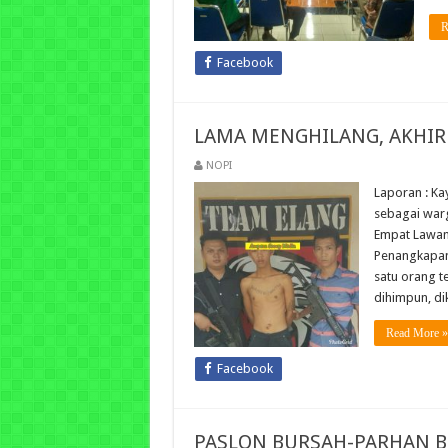
R
Facebook
LAMA MENGHILANG, AKHIR
NOPI
Laporan : Ka
sebagai war
Empat Lawang
Penangkapan 
satu orang t
dihimpun, di
Read More »
Facebook
PASLON BURSAH-PARHAN 