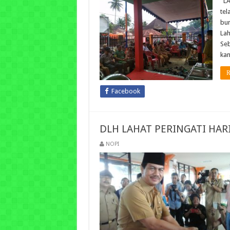
LA
tel
bun
Lah
Seb
kan
R
Facebook
DLH LAHAT PERINGATI HAR
NOPI