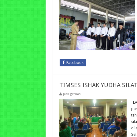
Facebook
TIMSES ISHAK YUDHA SIL
jack gemas
LA
pas
tah
sil
dil
Sel