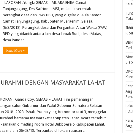
LAPORAN : Yongki GEMAS – MUARA ENIM Camat
Sela
Tanjungagung, Drs Safrioma MSI, melantik serentak
Tunt
perangkat desa dan PAW BPD, yang digelar di Aula Kantor
Tok
Camat Tanjungagung, Kabupaten Muaraenim, Selasa,
(6/3/2018). Perangkat desa dan Pergantian Antar Waktu (PAW)
Ikht
Ribu
BPD yang dilantik antara lain desa Lebak Budi, desa Matas,
desa Pandan …
BBH
Ter
Read More »
Mome
Sia
DPC 
Kar
ATURAHMI DENGAN MASYARAKAT LAHAT
Resp
Ang
Seh
PORAN : Ganda Coy. GEMAS – LAHAT Tim pemenangan
angan calon Gubernur dan Wakil Gubenur Sumatera Selatan
Laku
PDIP
un 2018- 2023, Ishak- Yudha yang bernomor urut 3, menggelar
aturahmi bersama masyarakat Kabupaten Lahat. Acara tersebut
Pana
aksanakan dimetting room Hotel Bukit Serelo Kabupaten Lahat,
Ang
asa malam 06/03/18. Terpantau di lokasi ratusan …