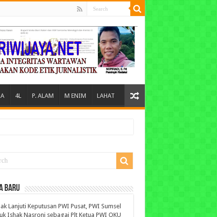
A
4L
P. ALAM
M ENIM
LAHAT
A BARU
ak Lanjuti Keputusan PWI Pusat, PWI Sumsel
uk Ishak Nasroni sebagai Plt Ketua PWI OKU