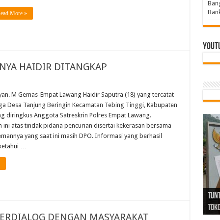
Bang
Bank
ead More »
Yout
NYA HAIDIR DITANGKAP
yan. M Gemas-Empat Lawang Haidir Saputra (18) yang tercatat
ga Desa Tanjung Beringin Kecamatan Tebing Tinggi, Kabupaten
 diringkus Anggota Satreskrin Polres Empat Lawang.
ini atas tindak pidana pencurian disertai kekerasan bersama
emannya yang saat ini masih DPO. Informasi yang berhasil
ketahui …
Tind
Bang
PGRI
Tunj
Tunt
Ikh
BBHR
Mom
DPC 
Resp
Laku
Pana
Bank
ABPE
Wabu
Tega
ABPE
Duga
Sel
Tok
Ribu
Ter
Siap
Kar
Angg
DPC 
Ena
Dae
Bers
Sum
Gur
Bert
jug
BERDIALOG DENGAN MASYARAKAT