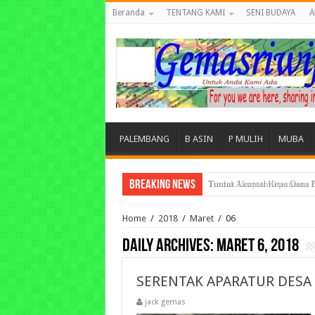
Beranda
TENTANG KAMI
SENI BUDAYA
A
PALEMBANG
B ASIN
P MULIH
MUBA
Breaking News
Tuntut Akuntabilitas Dana
Home
/
2018
/
Maret
/
06
Daily Archives:
Maret 6, 2018
SERENTAK APARATUR DESA
jack gemas