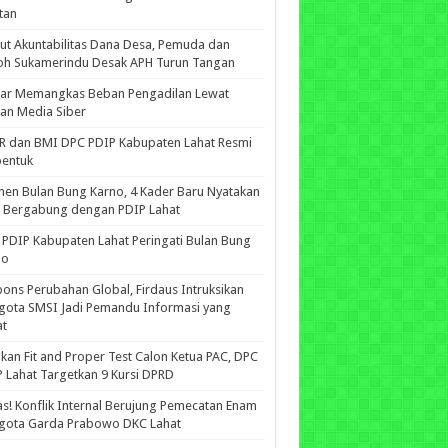
tan
ut Akuntabilitas Dana Desa, Pemuda dan
oh Sukamerindu Desak APH Turun Tangan
iar Memangkas Beban Pengadilan Lewat
an Media Siber
R dan BMI DPC PDIP Kabupaten Lahat Resmi
bentuk
n Bulan Bung Karno, 4 Kader Baru Nyatakan
p Bergabung dengan PDIP Lahat
PDIP Kabupaten Lahat Peringati Bulan Bung
no
ons Perubahan Global, Firdaus Intruksikan
gota SMSI Jadi Pemandu Informasi yang
at
kan Fit and Proper Test Calon Ketua PAC, DPC
 Lahat Targetkan 9 Kursi DPRD
s! Konflik Internal Berujung Pemecatan Enam
gota Garda Prabowo DKC Lahat