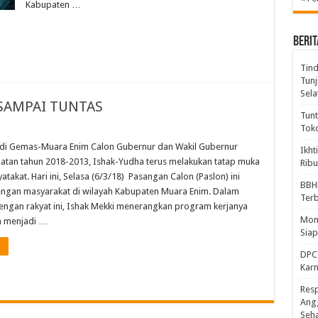
Kabupaten …
BERIT
Tind
Tunj
Sela
 SAMPAI TUNTAS
Tunt
Tok
edi Gemas-Muara Enim Calon Gubernur dan Wakil Gubernur
Ikht
atan tahun 2018-2013, Ishak-Yudha terus melakukan tatap muka
Ribu
akat. Hari ini, Selasa (6/3/18) Pasangan Calon (Paslon) ini
BBH
engan masyarakat di wilayah Kabupaten Muara Enim. Dalam
Ter
ngan rakyat ini, Ishak Mekki menerangkan program kerjanya
Mome
ih menjadi …
Sia
DPC 
Kar
Resp
Ang
Seh