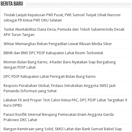
BERITA BARU
Tindak Lanjuti Keputusan PWI Pusat, PWI Sumsel Tunjuk Ishak Nasroni
sebagai Plt Ketua PWI OKU Selatan
Tuntut Akuntabilitas Dana Desa, Pemuda dan Tokoh Sukamerindu Desak
APH Turun Tangan
Ikhtiar Memangkas Beban Pengadilan Lewat Ribuan Media Siber
BBHR dan BMI DPC PDIP Kabupaten Lahat Resmi Terbentuk
Momen Bulan Bung Karno, 4 Kader Baru Nyatakan Siap Bergabung
dengan PDIP Lahat
DPC PDIP Kabupaten Lahat Peringati Bulan Bung Karno
Respons Perubahan Global, Firdaus Intruksikan Anggota SMSI Jadi
Pemandu Informasi yang Sehat
Lakukan Fit and Proper Test Calon Ketua PAC, DPC PDIP Lahat Targetkan 9
Kursi DPRD
Panas! Konflik Internal Berujung Pemecatan Enam Anggota Garda
Prabowo DKC Lahat
Bangun Kemitraan yang Solid, SMSI Lahat dan Bank Sumsel Babel Siap