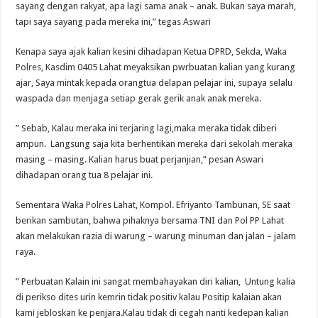
sayang dengan rakyat, apa lagi sama anak – anak. Bukan saya marah,
tapi saya sayang pada mereka ini,” tegas Aswari
Kenapa saya ajak kalian kesini dihadapan Ketua DPRD, Sekda, Waka
Polres, Kasdim 0405 Lahat meyaksikan pwrbuatan kalian yang kurang
ajar, Saya mintak kepada orangtua delapan pelajar ini, supaya selalu
waspada dan menjaga setiap gerak gerik anak anak mereka.
” Sebab, Kalau meraka ini terjaring lagi,maka meraka tidak diberi
ampun. Langsung saja kita berhentikan mereka dari sekolah meraka
masing – masing. Kalian harus buat perjanjian,” pesan Aswari
dihadapan orang tua 8 pelajar ini.
Sementara Waka Polres Lahat, Kompol. Efriyanto Tambunan, SE saat
berikan sambutan, bahwa pihaknya bersama TNI dan Pol PP Lahat
akan melakukan razia di warung – warung minuman dan jalan – jalam
raya.
” Perbuatan Kalain ini sangat membahayakan diri kalian, Untung kalia
di perikso dites urin kemrin tidak positiv kalau Positip kalaian akan
kami jebloskan ke penjara.Kalau tidak di cegah nanti kedepan kalian