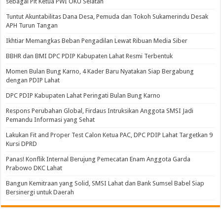
sebagai Plt Ketua PWI OKU Selatan
Tuntut Akuntabilitas Dana Desa, Pemuda dan Tokoh Sukamerindu Desak
APH Turun Tangan
Ikhtiar Memangkas Beban Pengadilan Lewat Ribuan Media Siber
BBHR dan BMI DPC PDIP Kabupaten Lahat Resmi Terbentuk
Momen Bulan Bung Karno, 4 Kader Baru Nyatakan Siap Bergabung
dengan PDIP Lahat
DPC PDIP Kabupaten Lahat Peringati Bulan Bung Karno
Respons Perubahan Global, Firdaus Intruksikan Anggota SMSI Jadi
Pemandu Informasi yang Sehat
Lakukan Fit and Proper Test Calon Ketua PAC, DPC PDIP Lahat Targetkan 9
Kursi DPRD
Panas! Konflik Internal Berujung Pemecatan Enam Anggota Garda
Prabowo DKC Lahat
Bangun Kemitraan yang Solid, SMSI Lahat dan Bank Sumsel Babel Siap
Bersinergi untuk Daerah