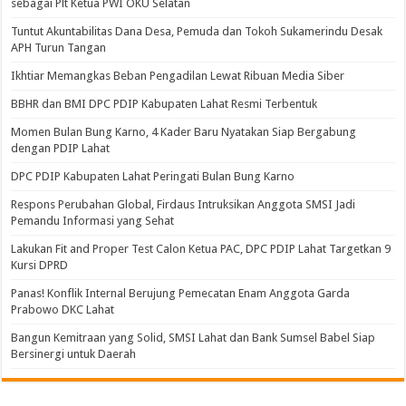
sebagai Plt Ketua PWI OKU Selatan
Tuntut Akuntabilitas Dana Desa, Pemuda dan Tokoh Sukamerindu Desak
APH Turun Tangan
Ikhtiar Memangkas Beban Pengadilan Lewat Ribuan Media Siber
BBHR dan BMI DPC PDIP Kabupaten Lahat Resmi Terbentuk
Momen Bulan Bung Karno, 4 Kader Baru Nyatakan Siap Bergabung
dengan PDIP Lahat
DPC PDIP Kabupaten Lahat Peringati Bulan Bung Karno
Respons Perubahan Global, Firdaus Intruksikan Anggota SMSI Jadi
Pemandu Informasi yang Sehat
Lakukan Fit and Proper Test Calon Ketua PAC, DPC PDIP Lahat Targetkan 9
Kursi DPRD
Panas! Konflik Internal Berujung Pemecatan Enam Anggota Garda
Prabowo DKC Lahat
Bangun Kemitraan yang Solid, SMSI Lahat dan Bank Sumsel Babel Siap
Bersinergi untuk Daerah