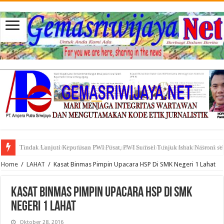
Tindak Lanjuti Keputusan PWI Pusat, PWI Sumsel Tunjuk Ishak Nasroni se
Tuntut Akuntabilitas Dana Desa, Pemuda dan Tokoh Sukamerindu Desak 
Home
/
LAHAT
/
Kasat Binmas Pimpin Upacara HSP Di SMK Negeri 1 Lahat
Kasat Binmas Pimpin Upacara HSP Di SMK
Negeri 1 Lahat
Oktober 28, 2016