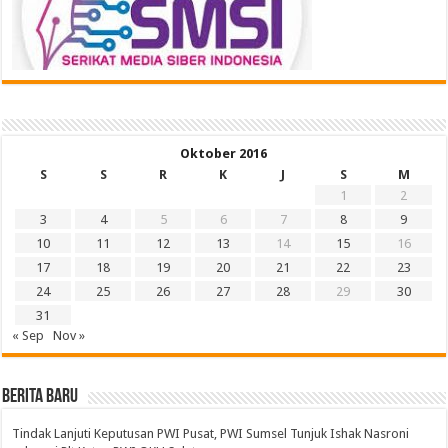
Oktober 2016
S
S
R
K
J
S
M
1
2
3
4
5
6
7
8
9
10
11
12
13
14
15
16
17
18
19
20
21
22
23
24
25
26
27
28
29
30
31
« Sep
Nov »
BERITA BARU
Tindak Lanjuti Keputusan PWI Pusat, PWI Sumsel Tunjuk Ishak Nasroni