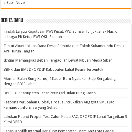
« Sep
Nov »
BERITA BARU
Tindak Lanjuti Keputusan PWI Pusat, PWI Sumsel Tunjuk Ishak Nasroni
sebagai Plt Ketua PWI OKU Selatan
Tuntut Akuntabilitas Dana Desa, Pemuda dan Tokoh Sukamerindu Desak
APH Turun Tangan
Ikhtiar Memangkas Beban Pengadilan Lewat Ribuan Media Siber
BBHR dan BMI DPC PDIP Kabupaten Lahat Resmi Terbentuk
Momen Bulan Bung Karno, 4 Kader Baru Nyatakan Siap Bergabung
dengan PDIP Lahat
DPC PDIP Kabupaten Lahat Peringati Bulan Bung Karno
Respons Perubahan Global, Firdaus Intruksikan Anggota SMSI Jadi
Pemandu Informasi yang Sehat
Lakukan Fit and Proper Test Calon Ketua PAC, DPC PDIP Lahat Targetkan 9
Kursi DPRD
Panas! Konflik Internal Berujung Pemecatan Enam Anggota Garda