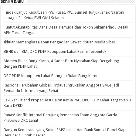
BERITA BARU
Tindak Lanjuti Keputusan PWI Pusat, PWI Sumsel Tunjuk Ishak Nasroni
sebagai Plt Ketua PWI OKU Selatan
Tuntut Akuntabilitas Dana Desa, Pemuda dan Tokoh Sukamerindu Desak
APH Turun Tangan
Ikhtiar Memangkas Beban Pengadilan Lewat Ribuan Media Siber
BBHR dan BMI DPC PDIP Kabupaten Lahat Resmi Terbentuk
Momen Bulan Bung Karno, 4 Kader Baru Nyatakan Siap Bergabung
dengan PDIP Lahat
DPC PDIP Kabupaten Lahat Peringati Bulan Bung Karno
Respons Perubahan Global, Firdaus Intruksikan Anggota SMSI Jadi
Pemandu Informasi yang Sehat
Lakukan Fit and Proper Test Calon Ketua PAC, DPC PDIP Lahat Targetkan 9
Kursi DPRD
Panas! Konflik Internal Berujung Pemecatan Enam Anggota Garda
Prabowo DKC Lahat
Bangun Kemitraan yang Solid, SMSI Lahat dan Bank Sumsel Babel Siap
Bersinergi untuk Daerah