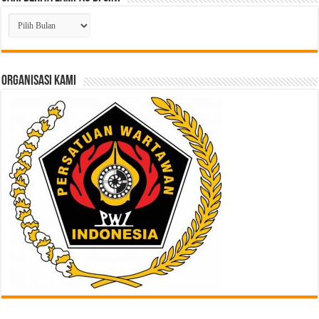
Cari
Berita
Lampau
di
Sini
ORGANISASI KAMI