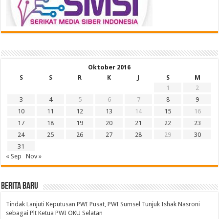
Oktober 2016
S
S
R
K
J
S
M
1
2
3
4
5
6
7
8
9
10
11
12
13
14
15
16
17
18
19
20
21
22
23
24
25
26
27
28
29
30
31
« Sep
Nov »
BERITA BARU
Tindak Lanjuti Keputusan PWI Pusat, PWI Sumsel Tunjuk Ishak Nasroni
sebagai Plt Ketua PWI OKU Selatan