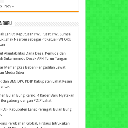
1
ep
Nov »
A BARU
ak Lanjuti Keputusan PWI Pusat, PWI Sumsel
uk Ishak Nasroni sebagai Plt Ketua PWI OKU
tan
ut Akuntabilitas Dana Desa, Pemuda dan
oh Sukamerindu Desak APH Turun Tangan
iar Memangkas Beban Pengadilan Lewat
an Media Siber
R dan BMI DPC PDIP Kabupaten Lahat Resmi
bentuk
n Bulan Bung Karno, 4 Kader Baru Nyatakan
p Bergabung dengan PDIP Lahat
PDIP Kabupaten Lahat Peringati Bulan Bung
no
ons Perubahan Global, Firdaus Intruksikan