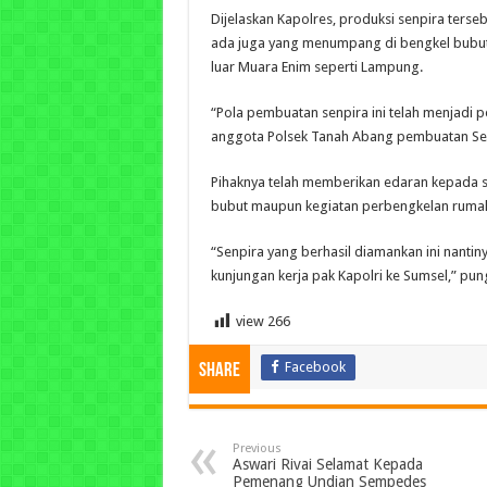
Dijelaskan Kapolres, produksi senpira terse
ada juga yang menumpang di bengkel bubut,
luar Muara Enim seperti Lampung.
“Pola pembuatan senpira ini telah menjadi 
anggota Polsek Tanah Abang pembuatan Senp
Pihaknya telah memberikan edaran kepada s
bubut maupun kegiatan perbengkelan rumah
“Senpira yang berhasil diamankan ini nantin
kunjungan kerja pak Kapolri ke Sumsel,” pung
view
266
Facebook
Share
Previous
Aswari Rivai Selamat Kepada
Pemenang Undian Sempedes