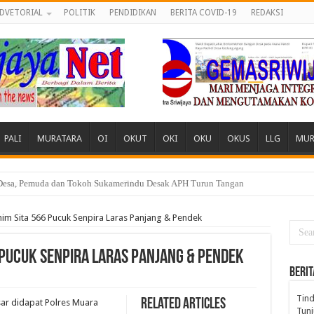
DVETORIAL
POLITIK
PENDIDIKAN
BERITA COVID-19
REDAKSI
PALI
MURATARA
OI
OKUT
OKI
OKU
OKUS
LLG
MUR
engadilan Lewat Ribuan Media Siber
nim Sita 566 Pucuk Senpira Laras Panjang & Pendek
 Pucuk Senpira Laras Panjang & Pendek
BERIT
Tind
Related Articles
ar didapat Polres Muara
Tunj