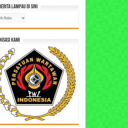
Berita Lampau di Sini
ta
pau
ISASI KAMI