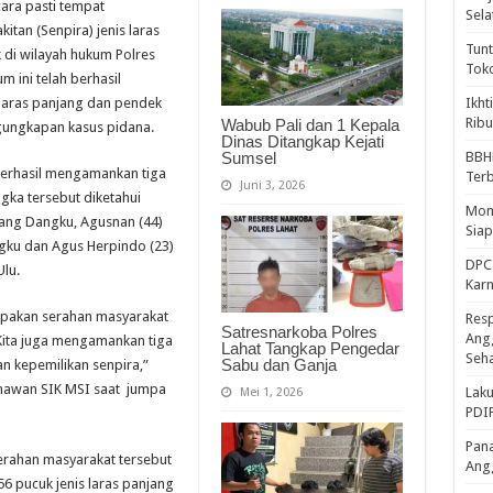
ara pasti tempat
Sela
tan (Senpira) jenis laras
Tunt
di wilayah hukum Polres
Tok
 ini telah berhasil
laras panjang dan pendek
Ikht
Ribu
Wabub Pali dan 1 Kepala
gungkapan kasus pidana.
Dinas Ditangkap Kejati
Sumsel
BBH
berhasil mengamankan tiga
Ter
Juni 3, 2026
ngka tersebut diketahui
Mome
ang Dangku, Agusnan (44)
Sia
ku dan Agus Herpindo (23)
DPC 
lu.
Kar
rupakan serahan masyarakat
Resp
Satresnarkoba Polres
Ang
 Kita juga mengamankan tiga
Lahat Tangkap Pengedar
Seh
Sabu dan Ganja
an kepemilikan senpira,”
unawan SIK MSI saat jumpa
Laku
Mei 1, 2026
PDIP
Pana
erahan masyarakat tersebut
Ang
56 pucuk jenis laras panjang