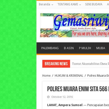
Beranda
TENTANG KAMI
SENI BUDAYA
A
PALEMBANG
B ASIN
P MULIH
MUBA
Breaking News
Ikhtiar Memangkas Beban P
Home
/
HUKUM & KRIMINAL
/
Polres Muara E
Polres Muara Enim Sita 566
Oktober 12, 2016
LAHAT, Ampera Sumsel
— Pencapaian bes