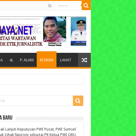
A
4L
P. ALAM
M ENIM
LAHAT
A BARU
ak Lanjuti Keputusan PWI Pusat, PWI Sumsel
uk Ishak Nasroni sebagai Plt Ketua PWI OKU