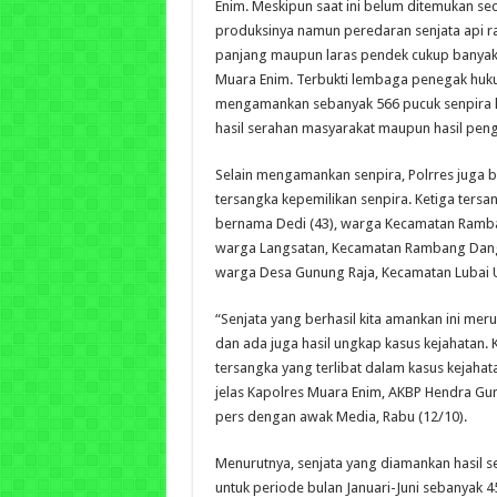
Enim. Meskipun saat ini belum ditemukan sec
produksinya namun peredaran senjata api raki
panjang maupun laras pendek cukup banyak 
Muara Enim. Terbukti lembaga penegak hukum
mengamankan sebanyak 566 pucuk senpira 
hasil serahan masyarakat maupun hasil pen
Selain mengamankan senpira, Polrres juga 
tersangka kepemilikan senpira. Ketiga tersa
bernama Dedi (43), warga Kecamatan Ramb
warga Langsatan, Kecamatan Rambang Dang
warga Desa Gunung Raja, Kecamatan Lubai U
“Senjata yang berhasil kita amankan ini me
dan ada juga hasil ungkap kasus kejahatan.
tersangka yang terlibat dalam kasus kejahat
jelas Kapolres Muara Enim, AKBP Hendra G
pers dengan awak Media, Rabu (12/10).
Menurutnya, senjata yang diamankan hasil s
untuk periode bulan Januari-Juni sebanyak 4