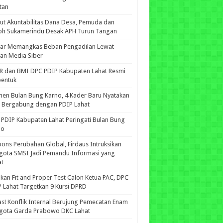
tan
ut Akuntabilitas Dana Desa, Pemuda dan
oh Sukamerindu Desak APH Turun Tangan
iar Memangkas Beban Pengadilan Lewat
an Media Siber
R dan BMI DPC PDIP Kabupaten Lahat Resmi
bentuk
n Bulan Bung Karno, 4 Kader Baru Nyatakan
p Bergabung dengan PDIP Lahat
PDIP Kabupaten Lahat Peringati Bulan Bung
no
ons Perubahan Global, Firdaus Intruksikan
gota SMSI Jadi Pemandu Informasi yang
at
kan Fit and Proper Test Calon Ketua PAC, DPC
 Lahat Targetkan 9 Kursi DPRD
s! Konflik Internal Berujung Pemecatan Enam
gota Garda Prabowo DKC Lahat