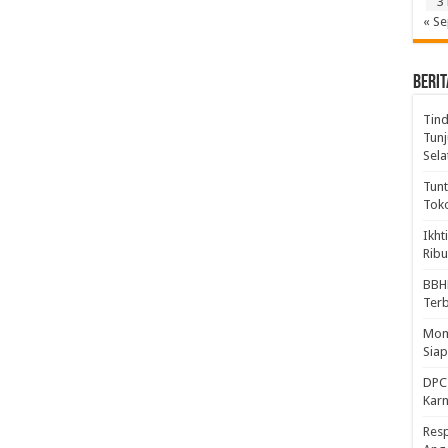
3
« S
BERIT
Tind
Tunj
Sela
Tunt
Tok
Ikht
Ribu
BBH
Ter
Mome
Sia
DPC 
Kar
Resp