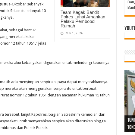
Bang
ustus-Oktober sebanyak
Bank
endek.Selain itu sebnyak 10
Team Kagak Bandit
Polres Lahat Amankan
ngkanya.
Pelaku Pembobol
Rumah
Yout
akat, sebagai bentuk
Mei 1, 2026
yang mereka lakukan
mor 12 tahun 1951,” jelas
, mereka akui kebanyakan digunakan untuk melindungi kebunnya
 masih ada menyimpan senpira supaya dapat menyerahkannya.
ap mereka akan menggunakan senpira itu untuk berbuat
arurat nomor 12 tahun 1951 dengan ancaman hukuman 15 tahun
Tind
Bang
PGRI
a tersebut, lanjut Kapolres, bagian Satreskrim kemudian dari
Tunj
Tunt
Ikh
BBHR
Mom
DPC 
Resp
Laku
Pana
Bank
ABPE
Wabu
Tega
ABPE
Duga
syarakat untuk menyerahkan senpira akan diteruskan hingga
Sel
Tok
Ribu
Ter
Siap
Kar
Angg
DPC 
Ena
Dae
Bers
Sum
Gur
Bert
jug
amtibmas dan Polsek Polsek.