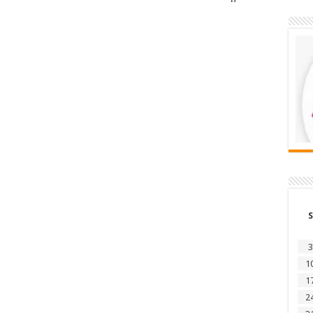
S
3
1
1
2