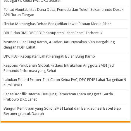
sebagai Plt Ketua PWI OKU Selatan
Tuntut Akuntabilitas Dana Desa, Pemuda dan Tokoh Sukamerindu Desak
APH Turun Tangan
Ikhtiar Memangkas Beban Pengadilan Lewat Ribuan Media Siber
BBHR dan BMI DPC PDIP Kabupaten Lahat Resmi Terbentuk
Momen Bulan Bung Karno, 4 Kader Baru Nyatakan Siap Bergabung
dengan PDIP Lahat
DPC PDIP Kabupaten Lahat Peringati Bulan Bung Karno
Respons Perubahan Global, Firdaus Intruksikan Anggota SMSI Jadi
Pemandu Informasi yang Sehat
Lakukan Fit and Proper Test Calon Ketua PAC, DPC PDIP Lahat Targetkan 9
Kursi DPRD
Panas! Konflik Internal Berujung Pemecatan Enam Anggota Garda
Prabowo DKC Lahat
Bangun Kemitraan yang Solid, SMSI Lahat dan Bank Sumsel Babel Siap
Bersinergi untuk Daerah