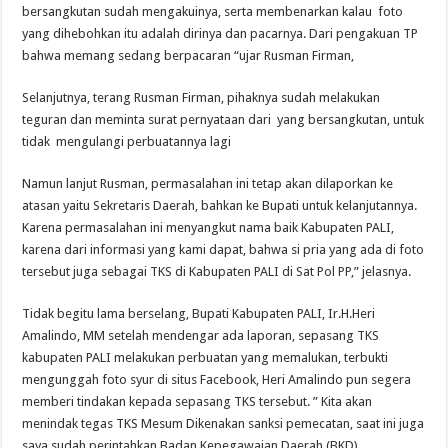
bersangkutan sudah mengakuinya, serta membenarkan kalau foto
yang dihebohkan itu adalah dirinya dan pacarnya. Dari pengakuan TP
bahwa memang sedang berpacaran “ujar Rusman Firman,
Selanjutnya, terang Rusman Firman, pihaknya sudah melakukan
teguran dan meminta surat pernyataan dari yang bersangkutan, untuk
tidak mengulangi perbuatannya lagi
Namun lanjut Rusman, permasalahan ini tetap akan dilaporkan ke
atasan yaitu Sekretaris Daerah, bahkan ke Bupati untuk kelanjutannya.
Karena permasalahan ini menyangkut nama baik Kabupaten PALI,
karena dari informasi yang kami dapat, bahwa si pria yang ada di foto
tersebut juga sebagai TKS di Kabupaten PALI di Sat Pol PP,” jelasnya.
Tidak begitu lama berselang, Bupati Kabupaten PALI, Ir.H.Heri
Amalindo, MM setelah mendengar ada laporan, sepasang TKS
kabupaten PALI melakukan perbuatan yang memalukan, terbukti
mengunggah foto syur di situs Facebook, Heri Amalindo pun segera
memberi tindakan kepada sepasang TKS tersebut. ” Kita akan
menindak tegas TKS Mesum Dikenakan sanksi pemecatan, saat ini juga
saya sudah perintahkan Badan Kepegawaian Daerah (BKD),