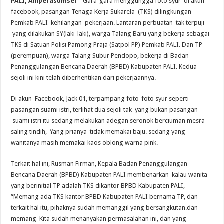
PALI, Amperasumsel
– Gara-gara menggungga foto syur di akun
facebook, pasangan Tenaga Kerja Sukarela (TKS) dilingkungan
Pemkab PALI kehilangan pekerjaan. Lantaran perbuatan tak terpuji
yang dilakukan SY(laki-laki), warga Talang Baru yang bekerja sebagai
TKS di Satuan Polisi Pamong Praja (Satpol PP) Pemkab PALI. Dan TP
(perempuan), warga Talang Subur Pendopo, bekerja di Badan
Penanggulangan Bencana Daerah (BPBD) Kabupaten PALI. Kedua
sejoli ini kini telah diberhentikan dari pekerjaannya.
Di akun Facebook, Jack 01, terpampang foto-foto syur seperti
pasangan suami istri, terlihat dua sejoli tak yang bukan pasangan
suami istri itu sedang melakukan adegan seronok berciuman mesra
saling tindih, Yang prianya tidak memakai baju. sedang yang
wanitanya masih memakai kaos oblong warna pink.
Terkait hal ini, Rusman Firman, Kepala Badan Penanggulangan
Bencana Daerah (BPBD) Kabupaten PALI membenarkan kalau wanita
yang berinitial TP adalah TKS dikantor BPBD Kabupaten PALI,
“Memang ada TKS kantor BPBD Kabupaten PALI bernama TP, dan
terkait hal itu, pihaknya sudah memanggil yang bersangkutan.dan
memang Kita sudah menanyakan permasalahan ini, dan yang