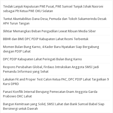
Tindak Lanjuti Keputusan PWI Pusat, PWI Sumsel Tunjuk Ishak Nasroni
sebagai Plt Ketua PWI OKU Selatan
Tuntut Akuntabilitas Dana Desa, Pemuda dan Tokoh Sukamerindu Desak
APH Turun Tangan
Ikhtiar Memangkas Beban Pengadilan Lewat Ribuan Media Siber
BBHR dan BMI DPC PDIP Kabupaten Lahat Resmi Terbentuk
Momen Bulan Bung Karno, 4 Kader Baru Nyatakan Siap Bergabung
dengan PDIP Lahat
DPC PDIP Kabupaten Lahat Peringati Bulan Bung Karno
Respons Perubahan Global, Firdaus Intruksikan Anggota SMSI Jadi
Pemandu Informasi yang Sehat
Lakukan Fit and Proper Test Calon Ketua PAC, DPC PDIP Lahat Targetkan 9
Kursi DPRD
Panas! Konflik Internal Berujung Pemecatan Enam Anggota Garda
Prabowo DKC Lahat
Bangun Kemitraan yang Solid, SMSI Lahat dan Bank Sumsel Babel Siap
Bersinergi untuk Daerah