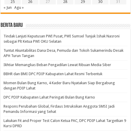
25
26
27
28
29
30
31
« Jun
Agu »
BERITA BARU
Tindak Lanjuti Keputusan PWI Pusat, PWI Sumsel Tunjuk Ishak Nasroni
sebagai Plt Ketua PWI OKU Selatan
Tuntut Akuntabilitas Dana Desa, Pemuda dan Tokoh Sukamerindu Desak
APH Turun Tangan
Ikhtiar Memangkas Beban Pengadilan Lewat Ribuan Media Siber
BBHR dan BMI DPC PDIP Kabupaten Lahat Resmi Terbentuk
Momen Bulan Bung Karno, 4 Kader Baru Nyatakan Siap Bergabung
dengan PDIP Lahat
DPC PDIP Kabupaten Lahat Peringati Bulan Bung Karno
Respons Perubahan Global, Firdaus Intruksikan Anggota SMSI Jadi
Pemandu Informasi yang Sehat
Lakukan Fit and Proper Test Calon Ketua PAC, DPC PDIP Lahat Targetkan 9
Kursi DPRD