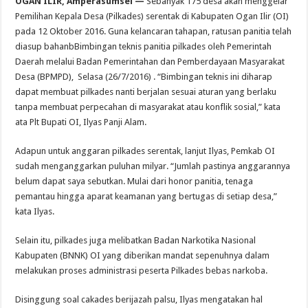
OGAN ILIR, Amperasumsel —
Sebanyak 175 desa akan menggelar
Pemilihan Kepala Desa (Pilkades) serentak di Kabupaten Ogan Ilir (OI)
pada 12 Oktober 2016. Guna kelancaran tahapan, ratusan panitia telah
diasup bahanbBimbingan teknis panitia pilkades oleh Pemerintah
Daerah melalui Badan Pemerintahan dan Pemberdayaan Masyarakat
Desa (BPMPD), Selasa (26/7/2016) .
“Bimbingan teknis ini diharap
dapat membuat pilkades nanti berjalan sesuai aturan yang berlaku
tanpa membuat perpecahan di masyarakat atau konflik sosial,” kata
ata Plt Bupati OI, Ilyas Panji Alam.
Adapun untuk anggaran pilkades serentak, lanjut Ilyas, Pemkab OI
sudah menganggarkan puluhan milyar.
“Jumlah pastinya anggarannya
belum dapat saya sebutkan. Mulai dari honor panitia, tenaga
pemantau hingga aparat keamanan yang bertugas di setiap desa,”
kata Ilyas.
Selain itu, pilkades juga melibatkan Badan Narkotika Nasional
Kabupaten (BNNK) OI yang diberikan mandat sepenuhnya dalam
melakukan proses administrasi peserta Pilkades bebas narkoba.
Disinggung soal cakades berijazah palsu, Ilyas mengatakan hal