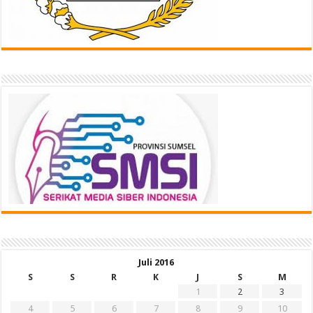
Juli 2016
S
S
R
K
J
S
M
1
2
3
4
5
6
7
8
9
10