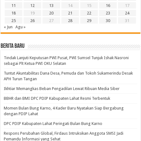
11
12
13
14
15
16
17
18
19
20
21
22
23
24
25
26
27
28
29
30
31
« Jun
Agu »
BERITA BARU
Tindak Lanjuti Keputusan PWI Pusat, PWI Sumsel Tunjuk Ishak Nasroni
sebagai Plt Ketua PWI OKU Selatan
Tuntut Akuntabilitas Dana Desa, Pemuda dan Tokoh Sukamerindu Desak
APH Turun Tangan
Ikhtiar Memangkas Beban Pengadilan Lewat Ribuan Media Siber
BBHR dan BMI DPC PDIP Kabupaten Lahat Resmi Terbentuk
Momen Bulan Bung Karno, 4 Kader Baru Nyatakan Siap Bergabung
dengan PDIP Lahat
DPC PDIP Kabupaten Lahat Peringati Bulan Bung Karno
Respons Perubahan Global, Firdaus Intruksikan Anggota SMSI Jadi
Pemandu Informasi yang Sehat