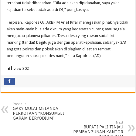
tersebut tidak dibenarkan.
“Bila ada akan dipidanakan, saya yakin
kejadian tersebut tidak ada di OI,” pungkasnya.
Terpisah, Kapores OI, AKBP M Arief Rifa’i menegaskan pihak nya tidak
akan main-main bila ada oknum yang kedapatan curang atau segaja
mengacau jalannya pilkades.
“Desa-desa yang rawan sudah kita
marking (tandai) begitu juga dengan aparat kepolisian, sebanyak 2/3
anggota polres dan polsek akan di siagkan di setiap tempat
pemungutan suara pilkades nanti,” kata Kapolres. (AD)
view
302
Previous
GAKY MULAI MELANDA
PERKOTAAN “KONSUMSEI
GARAM BERYODIUM”
Next
BUPATI PALI TINJAU
PEMBANGUNAN KANTOR