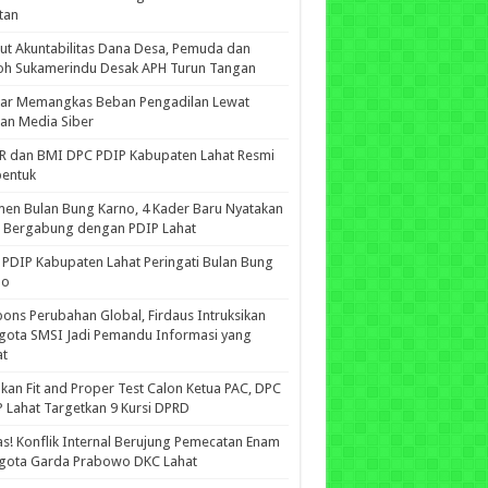
tan
ut Akuntabilitas Dana Desa, Pemuda dan
oh Sukamerindu Desak APH Turun Tangan
iar Memangkas Beban Pengadilan Lewat
an Media Siber
R dan BMI DPC PDIP Kabupaten Lahat Resmi
bentuk
n Bulan Bung Karno, 4 Kader Baru Nyatakan
p Bergabung dengan PDIP Lahat
PDIP Kabupaten Lahat Peringati Bulan Bung
no
ons Perubahan Global, Firdaus Intruksikan
gota SMSI Jadi Pemandu Informasi yang
at
kan Fit and Proper Test Calon Ketua PAC, DPC
 Lahat Targetkan 9 Kursi DPRD
s! Konflik Internal Berujung Pemecatan Enam
gota Garda Prabowo DKC Lahat