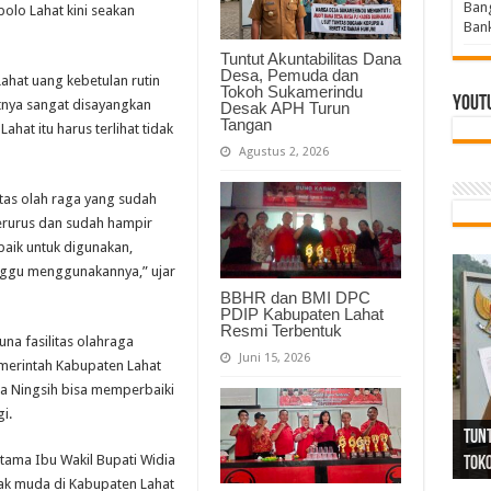
Bang
olo Lahat kini seakan
Bank
Tuntut Akuntabilitas Dana
Desa, Pemuda dan
ahat uang kebetulan rutin
Tokoh Sukamerindu
Yout
tnya sangat disayangkan
Desak APH Turun
Tangan
hat itu harus terlihat tidak
Agustus 2, 2026
itas olah raga yang sudah
terurus dan sudah hampir
baik untuk digunakan,
inggu menggunakannya,” ujar
BBHR dan BMI DPC
PDIP Kabupaten Lahat
Resmi Terbentuk
na fasilitas olahraga
Juni 15, 2026
emerintah Kabupaten Lahat
ia Ningsih bisa memperbaiki
Tind
Bang
PGRI
i.
Tunj
Tunt
Ikh
BBHR
Mom
DPC 
Resp
Laku
Pana
Bank
ABPE
Wabu
Tega
ABPE
Duga
tama Ibu Wakil Bupati Widia
Sel
Tok
Ribu
Ter
Siap
Kar
Angg
DPC 
Ena
Dae
Bers
Sum
Gur
Bert
jug
ak muda di Kabupaten Lahat