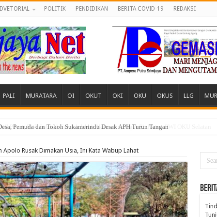
DVETORIAL
POLITIK
PENDIDIKAN
BERITA COVID-19
REDAKSI
PALI
MURATARA
OI
OKUT
OKI
OKU
OKUS
LLG
MUR
 Desa, Pemuda dan Tokoh Sukamerindu Desak APH Turun Tangan
n Apolo Rusak Dimakan Usia, Ini Kata Wabup Lahat
BERIT
Tind
Tunj