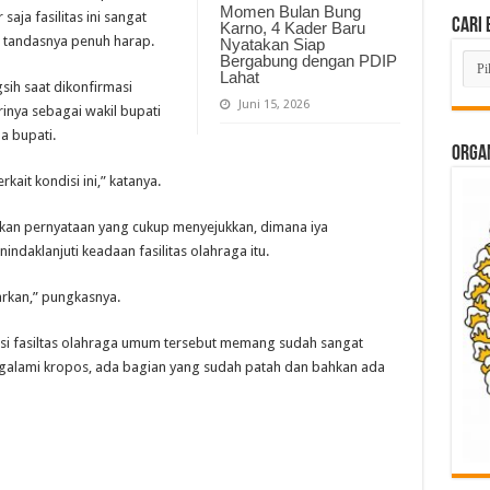
Momen Bulan Bung
saja fasilitas ini sangat
Cari 
Karno, 4 Kader Baru
 tandasnya penuh harap.
Nyatakan Siap
Cari
Bergabung dengan PDIP
Beri
Lahat
gsih saat dikonfirmasi
Lam
Juni 15, 2026
di
inya sebagai wakil bupati
Sini
a bupati.
ORGAN
kait kondisi ini,” katanya.
ikan pernyataan yang cukup menyejukkan, dimana iya
aklanjuti keadaan fasilitas olahraga itu.
arkan,” pungkasnya.
disi fasiltas olahraga umum tersebut memang sudah sangat
alami kropos, ada bagian yang sudah patah dan bahkan ada