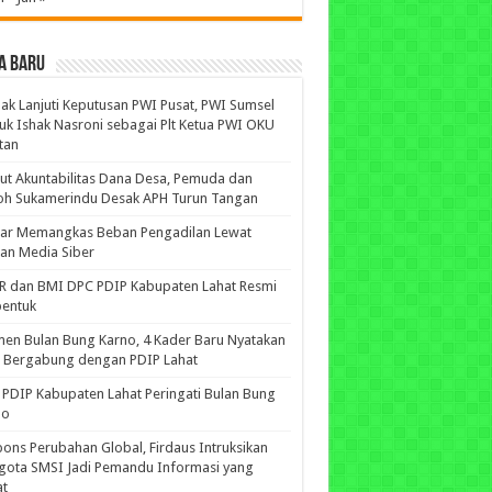
A BARU
ak Lanjuti Keputusan PWI Pusat, PWI Sumsel
uk Ishak Nasroni sebagai Plt Ketua PWI OKU
tan
ut Akuntabilitas Dana Desa, Pemuda dan
oh Sukamerindu Desak APH Turun Tangan
iar Memangkas Beban Pengadilan Lewat
an Media Siber
R dan BMI DPC PDIP Kabupaten Lahat Resmi
bentuk
n Bulan Bung Karno, 4 Kader Baru Nyatakan
p Bergabung dengan PDIP Lahat
PDIP Kabupaten Lahat Peringati Bulan Bung
no
ons Perubahan Global, Firdaus Intruksikan
gota SMSI Jadi Pemandu Informasi yang
at