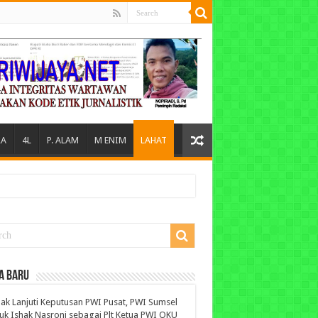
A
4L
P. ALAM
M ENIM
LAHAT
A BARU
ak Lanjuti Keputusan PWI Pusat, PWI Sumsel
uk Ishak Nasroni sebagai Plt Ketua PWI OKU