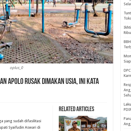
Sela
Tunt
Tok
Ikht
Ribu
BBH
Ter
Mome
Sia
oplus_0
DPC 
Kar
an Apolo Rusak Dimakan Usia, Ini Kata
Resp
Ang
Seh
Laku
Related Articles
PDIP
Pana
 yang sudah difasilitasi
Ang
pati Syaifudin Aswari di