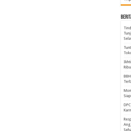
BERIT
Tind
Tunj
Sela
Tunt
Tok
Ikht
Ribu
BBH
Ter
Mome
Sia
DPC 
Kar
Resp
Ang
Seh