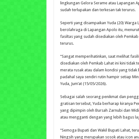
lingkungan Gelora Serame atau Lapangan Ap
sudah terlupakan dan terkesan tak terurus.
Seperti yang disampaikan Yuda (20) Warga L
berolahraga di Lapangan Apolo itu, menuru
fasiltas yang sudah disediakan oleh Pemkab La
terurus.
“Sangat memperihatinkan, saat melihat fasil
disediakan oleh Pemkab Lahat ini kini tidak 
merata rusak atau dalam kondisi yang tidak 
padahal saya sendiri rutin hampir setiap M
Yuda, Jum’at (15/05/2026).
Sebagai salah seorang penikmat dan penggu
gratisan tersebut, Yuda berharap kiranya P
yang dipimpin oleh Bursah Zarnubi dan Wid
atau mengganti dengan yang lebih bagus lag
“Semoga Bupati dan Wakil Bupati Lahat, teru
Ningsih yang merupakan sosok atau icon an