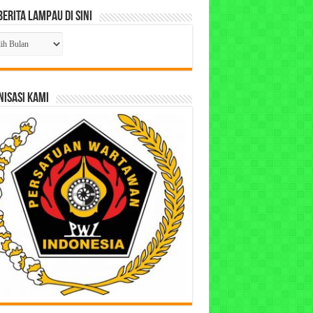
Berita Lampau di Sini
ta
pau
ISASI KAMI