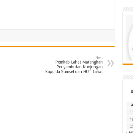
Next
Pemkab Lahat Matangkan
Penyambutan Kunjungan
Kapolda Sumsel dan HUT Lahat
S
4
1
1
2
« Ap