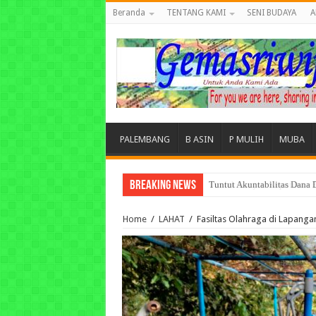
Beranda
TENTANG KAMI
SENI BUDAYA
A
PALEMBANG
B ASIN
P MULIH
MUBA
Breaking News
Tuntut Akuntabilitas Dana
Home
/
LAHAT
/
Fasiltas Olahraga di Lapanga