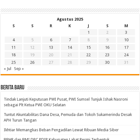
Agustus 2025
S
S
R
K
J
S
M
1
2
3
4
5
6
7
8
9
10
11
12
13
14
15
16
17
18
19
20
21
22
23
24
25
26
27
28
29
30
31
« Jul
Sep »
BERITA BARU
Tindak Lanjuti Keputusan PWI Pusat, PWI Sumsel Tunjuk Ishak Nasroni
sebagai Plt Ketua PWI OKU Selatan
Tuntut Akuntabilitas Dana Desa, Pemuda dan Tokoh Sukamerindu Desak
APH Turun Tangan
Ikhtiar Memangkas Beban Pengadilan Lewat Ribuan Media Siber
BBHR dan BMI DPC PDIP Kabupaten Lahat Resmi Terbentuk