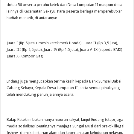
diikuti 56 peserta perahu ketek dari Desa Lumpatan II maupun desa
lainnya di Kecamatan Sekayu. Para peserta berlaga memperebutkan
hadiah menarik, di antaranya:
Juara I (Rp 5 juta + mesin ketek merk Honda), Juara II (Rp 3,5 juta),
Juara III (Rp 2,5 juta), Juara IV (Rp 1,5 juta), Juara V–IX (sepeda BMX)
Juara X (Kompor Gas).
Endang juga mengucapkan terima kasih kepada Bank Sumsel Babel
Cabang Sekayu, Kepala Desa Lumpatan II, serta semua pihak yang
telah mendukung penuh jalannya acara.
Balap Ketek ini bukan hanya hiburan rakyat, lanjut Endang tetapi juga
media sosialisasi pentingnya menjaga Sungai Musi dari praktik illegal
fishing, demi kelestarian alam dan keberlanjutan kehidupan nelayan.